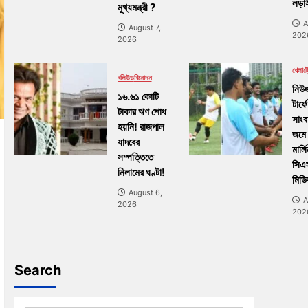
লড়াই
মুখ্যমন্ত্রী ?
A
August 7,
202
2026
খেলা
ট্র
বলিউড
বিনোদন
নিউজ
১৬.৬১ কোটি
টার্ফে
টাকার ঋণ শোধ
সাংব
হয়নি! রাজপাল
জমে
যাদবের
মার্ল
সম্পত্তিতে
সিএ
নিলামের ঘণ্টা!
মিডি
August 6,
A
2026
202
Search