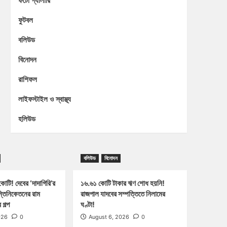
ফটো গ্যালারি
ফুটবল
বলিউড
বিনোদন
রাশিফল
লাইফস্টাইল ও স্বাস্থ্য
হলিউড
বলিউড
বিনোদন
োটি! দেবের ‘দাদাগিরি’র
১৬.৬১ কোটি টাকার ঋণ শোধ হয়নি!
ন্তিনিকেতনের রাম
রাজপাল যাদবের সম্পত্তিতে নিলামের
গল্প
ঘণ্টা!
026
0
August 6, 2026
0