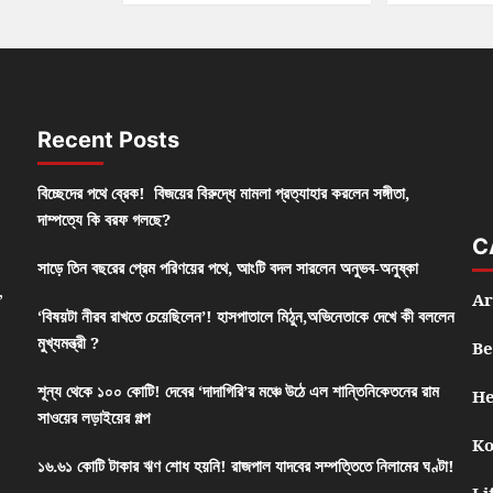
Recent Posts
বিচ্ছেদের পথে ব্রেক! বিজয়ের বিরুদ্ধে মামলা প্রত্যাহার করলেন সঙ্গীতা,
দাম্পত্যে কি বরফ গলছে?
C
সাড়ে তিন বছরের প্রেম পরিণয়ের পথে, আংটি বদল সারলেন অনুভব-অনুষ্কা
,
Ar
‘বিষয়টা নীরব রাখতে চেয়েছিলেন’! হাসপাতালে মিঠুন,অভিনেতাকে দেখে কী বললেন
মুখ্যমন্ত্রী ?
Be
শূন্য থেকে ১০০ কোটি! দেবের ‘দাদাগিরি’র মঞ্চে উঠে এল শান্তিনিকেতনের রাম
He
সাওয়ের লড়াইয়ের গল্প
Ko
১৬.৬১ কোটি টাকার ঋণ শোধ হয়নি! রাজপাল যাদবের সম্পত্তিতে নিলামের ঘণ্টা!