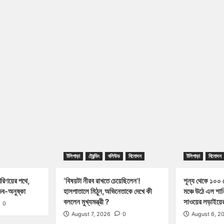
টলিপাড়া
ট্রেন্ডিং
বলিউড
বিনোদন
টলিপাড়া
বিনোদন
পরিণয়ের পথে,
‘বিষয়টা নীরব রাখতে চেয়েছিলেন’!
শূন্য থেকে ১০০ ক
ব-অনুষ্কা
হাসপাতালে মিঠুন,অভিনেতাকে দেখে কী
মঞ্চে উঠে এল শা
বললেন মুখ্যমন্ত্রী ?
সাওয়ের লড়াইয়ের 
0
August 7, 2026
0
August 6, 2