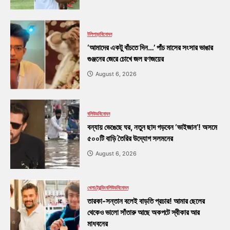
টলিপাড়া
বিনোদন
‘আমাদের একটু বাঁচতে দিন…’ পাঁচ মাসের সংসার ভাঙার
গুঞ্জনের জেরে চোখে জল রণজয়ের
August 6, 2026
বলিউড
বিনোদন
বন্যায় ভেঙেছে ঘর, নতুন ছাদ গড়বেন ‘ভাইজান’! অসমে
৫০০টি বাড়ি তৈরির উদ্যোগ সলমনের
August 6, 2026
খেলা
ট্রেন্ডিং
বলিউড
বিনোদন
তারকা-সন্তান বলেই বাড়তি প্রচার! আমার ছেলের
থেকেও ভালো সাঁতারু আছে অকপটে স্বীকার আর
মাধবনের