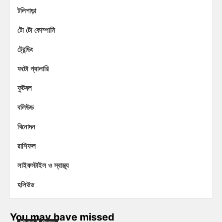
টলিপাড়া
টো টো কোম্পানি
ট্রেন্ডিং
ফটো গ্যালারি
ফুটবল
বলিউড
বিনোদন
রাশিফল
লাইফস্টাইল ও স্বাস্থ্য
হলিউড
You may have missed