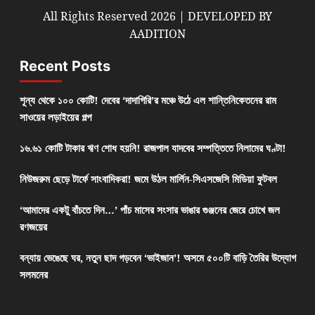
All Rights Reserved 2026 | DEVELOPED BY
AADITION
Recent Posts
শূন্য থেকে ১০০ কোটি! দেবের ‘দাদাগিরি’র মঞ্চে উঠে এল শান্তিনিকেতনের রাম
সাওয়ের লড়াইয়ের গল্প
১৬.৬১ কোটি টাকার ঋণ শোধ হয়নি! রাজপাল যাদবের সম্পত্তিতে নিলামের ঘণ্টা!
নিউজরুম ছেড়ে টার্ফে সাংবাদিকরা! জমে উঠল মার্লিন-সিএসজেসি মিডিয়া ফুটবল
‘আমাদের একটু বাঁচতে দিন…’ পাঁচ মাসের সংসার ভাঙার গুঞ্জনের জেরে চোখে জল
রণজয়ের
বন্যায় ভেঙেছে ঘর, নতুন ছাদ গড়বেন ‘ভাইজান’! অসমে ৫০০টি বাড়ি তৈরির উদ্যোগ
সলমনের