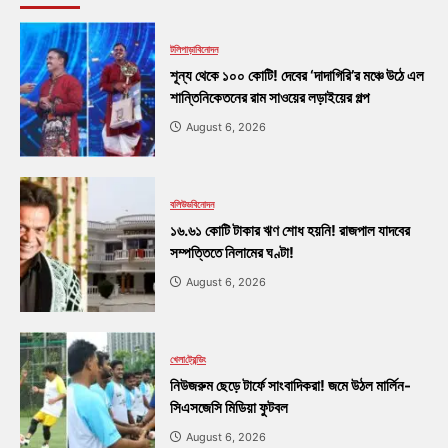
টলিপাড়া
বিনোদন
শূন্য থেকে ১০০ কোটি! দেবের ‘দাদাগিরি’র মঞ্চে উঠে এল
শান্তিনিকেতনের রাম সাওয়ের লড়াইয়ের গল্প
August 6, 2026
বলিউড
বিনোদন
১৬.৬১ কোটি টাকার ঋণ শোধ হয়নি! রাজপাল যাদবের
সম্পত্তিতে নিলামের ঘণ্টা!
August 6, 2026
খেলা
ট্রেন্ডিং
নিউজরুম ছেড়ে টার্ফে সাংবাদিকরা! জমে উঠল মার্লিন-
সিএসজেসি মিডিয়া ফুটবল
August 6, 2026