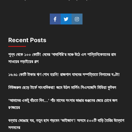
Recent Posts
শূন্য থেকে ১০০ কোটি! দেবের ‘দাদাগিরি’র মঞ্চে উঠে এল শান্তিনিকেতনের রাম
সাওয়ের লড়াইয়ের গল্প
১৬.৬১ কোটি টাকার ঋণ শোধ হয়নি! রাজপাল যাদবের সম্পত্তিতে নিলামের ঘণ্টা!
নিউজরুম ছেড়ে টার্ফে সাংবাদিকরা! জমে উঠল মার্লিন-সিএসজেসি মিডিয়া ফুটবল
‘আমাদের একটু বাঁচতে দিন…’ পাঁচ মাসের সংসার ভাঙার গুঞ্জনের জেরে চোখে জল
রণজয়ের
বন্যায় ভেঙেছে ঘর, নতুন ছাদ গড়বেন ‘ভাইজান’! অসমে ৫০০টি বাড়ি তৈরির উদ্যোগ
সলমনের