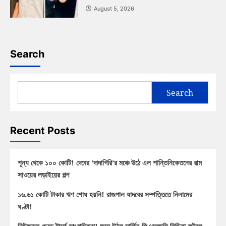
August 5, 2026
Search
Search
Recent Posts
শূন্য থেকে ১০০ কোটি! দেবের ‘দাদাগিরি’র মঞ্চে উঠে এল শান্তিনিকেতনের রাম
সাওয়ের লড়াইয়ের গল্প
১৬.৬১ কোটি টাকার ঋণ শোধ হয়নি! রাজপাল যাদবের সম্পত্তিতে নিলামের
ঘণ্টা!