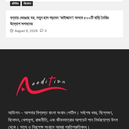
বলিউড
বিনোদন
বন্যায় ভেঙেছে ঘর, নতুন ছাদ গড়বেন ‘ভাইজান’! অসমে ৫০০টি বাড়ি তৈরির
উদ্যোগ সলমনের
August 6, 2026
0
আডিশন – আপনার বিশ্বস্ত বাংলা সংবাদ পোর্টাল। সর্বশেষ খবর, বিশ্লেষণ,
বিনোদন, খেলাধুলা, রাজনীতি, এবং জীবনযাত্রার আপডেট পান নির্ভরযোগ্য উৎস
থেকে। সত্য ও নিরপেক্ষ সংবাদে আমরা প্রতিশ্রুতিবদ্ধ।