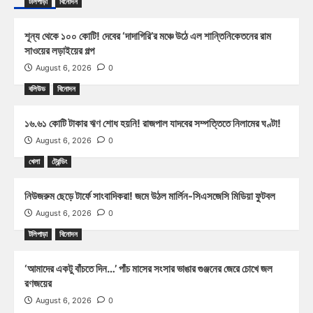
টলিপাড়া
বিনোদন
শূন্য থেকে ১০০ কোটি! দেবের ‘দাদাগিরি’র মঞ্চে উঠে এল শান্তিনিকেতনের রাম
সাওয়ের লড়াইয়ের গল্প
August 6, 2026
0
বলিউড
বিনোদন
১৬.৬১ কোটি টাকার ঋণ শোধ হয়নি! রাজপাল যাদবের সম্পত্তিতে নিলামের ঘণ্টা!
August 6, 2026
0
খেলা
ট্রেন্ডিং
নিউজরুম ছেড়ে টার্ফে সাংবাদিকরা! জমে উঠল মার্লিন-সিএসজেসি মিডিয়া ফুটবল
August 6, 2026
0
টলিপাড়া
বিনোদন
‘আমাদের একটু বাঁচতে দিন…’ পাঁচ মাসের সংসার ভাঙার গুঞ্জনের জেরে চোখে জল
রণজয়ের
August 6, 2026
0