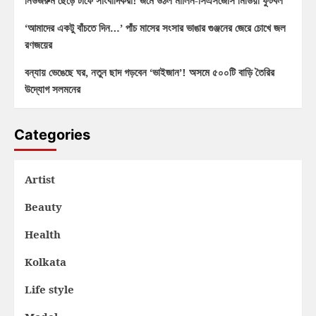
নিউজরুম ছেড়ে টার্ফে সাংবাদিকরা! জমে উঠল মার্লিন-সিএসজেসি মিডিয়া ফুটবল
‘আমাদের একটু বাঁচতে দিন…’ পাঁচ মাসের সংসার ভাঙার গুঞ্জনের জেরে চোখে জল
রণজয়ের
বন্যায় ভেঙেছে ঘর, নতুন ছাদ গড়বেন ‘ভাইজান’! অসমে ৫০০টি বাড়ি তৈরির
উদ্যোগ সলমনের
Categories
Artist
Beauty
Health
Kolkata
Life style