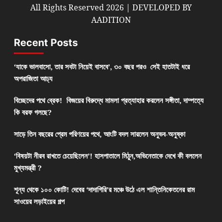
All Rights Reserved 2026 | DEVELOPED BY
AADITION
Recent Posts
‘যাকে ভালবাসো, তার সবটা নিয়েই বাসবে’, ৩০ বছর পরও সেই হাতটাই ধরে
অপরাজিতা আঢ্য
বিচ্ছেদের পথে ব্রেক! বিজয়ের বিরুদ্ধে মামলা প্রত্যাহার করলেন সঙ্গীতা, দাম্পত্যে
কি বরফ গলছে?
সাড়ে তিন বছরের প্রেম পরিণয়ের পথে, আংটি বদল সারলেন অনুভব-অনুষ্কা
‘বিষয়টা নীরব রাখতে চেয়েছিলেন’! হাসপাতালে মিঠুন,অভিনেতাকে দেখে কী বললেন
মুখ্যমন্ত্রী ?
শূন্য থেকে ১০০ কোটি! দেবের ‘দাদাগিরি’র মঞ্চে উঠে এল শান্তিনিকেতনের রাম
সাওয়ের লড়াইয়ের গল্প