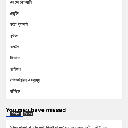
টো টো কোম্পানি
ট্রেন্ডিং
ফটো গ্যালারি
ফুটবল
বলিউড
বিনোদন
রাশিফল
লাইফস্টাইল ও স্বাস্থ্য
হলিউড
You may have missed
টলিপাড়া
বিনোদন
‘যাকে ভালবাসো, তার সবটা নিয়েই বাসবে’, ৩০ বছর পরও সেই হাতটাই ধরে