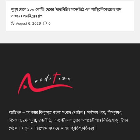
শূন্য থেকে ১০০ কোটি! দেবের ‘দাদাগিরি’র মঞ্চে উঠে এল শান্তিনিকেতনের রাম
সাওয়ের লড়াইয়ের গল্প
August 6, 2026
0
আডিশন – আপনার বিশ্বস্ত বাংলা সংবাদ পোর্টাল। সর্বশেষ খবর, বিশ্লেষণ,
বিনোদন, খেলাধুলা, রাজনীতি, এবং জীবনযাত্রার আপডেট পান নির্ভরযোগ্য উৎস
থেকে। সত্য ও নিরপেক্ষ সংবাদে আমরা প্রতিশ্রুতিবদ্ধ।