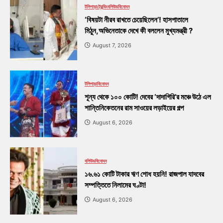
টলিপাড়া
ট্রেন্ডিং
বলিউড
বিনোদন
‘বিষয়টা নীরব রাখতে চেয়েছিলেন’! হাসপাতালে
মিঠুন,অভিনেতাকে দেখে কী বললেন মুখ্যমন্ত্রী ?
August 7, 2026
টলিপাড়া
বিনোদন
শূন্য থেকে ১০০ কোটি! দেবের ‘দাদাগিরি’র মঞ্চে উঠে এল
শান্তিনিকেতনের রাম সাওয়ের লড়াইয়ের গল্প
August 6, 2026
বলিউড
বিনোদন
১৬.৬১ কোটি টাকার ঋণ শোধ হয়নি! রাজপাল যাদবের
সম্পত্তিতে নিলামের ঘণ্টা!
August 6, 2026