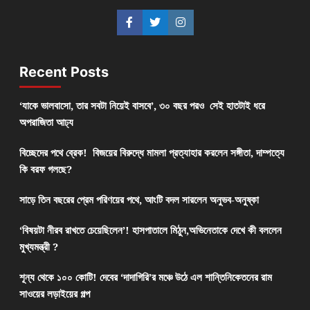
Recent Posts
‘যাকে ভালবাসো, তার সবটা নিয়েই বাসবে’, ৩০ বছর পরও সেই হাতটাই ধরে
অপরাজিতা আঢ্য
বিচ্ছেদের পথে ব্রেক! বিজয়ের বিরুদ্ধে মামলা প্রত্যাহার করলেন সঙ্গীতা, দাম্পত্যে
কি বরফ গলছে?
সাড়ে তিন বছরের প্রেম পরিণয়ের পথে, আংটি বদল সারলেন অনুভব-অনুষ্কা
‘বিষয়টা নীরব রাখতে চেয়েছিলেন’! হাসপাতালে মিঠুন,অভিনেতাকে দেখে কী বললেন
মুখ্যমন্ত্রী ?
শূন্য থেকে ১০০ কোটি! দেবের ‘দাদাগিরি’র মঞ্চে উঠে এল শান্তিনিকেতনের রাম
সাওয়ের লড়াইয়ের গল্প