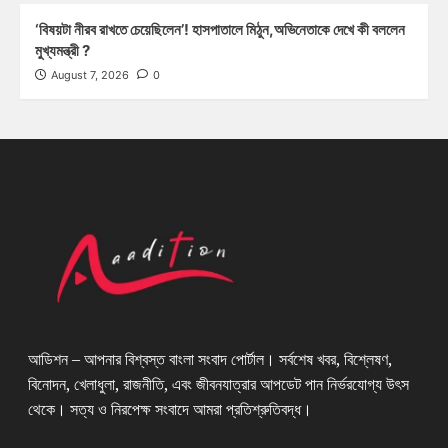
‘বিষয়টা নীরব রাখতে চেয়েছিলেন’! হাসপাতালে মিঠুন,অভিনেতাকে দেখে কী বললেন
মুখ্যমন্ত্রী ?
August 7, 2026
0
আডিশন – আপনার বিশ্বস্ত বাংলা সংবাদ পোর্টাল। সর্বশেষ খবর, বিশ্লেষণ,
বিনোদন, খেলাধুলা, রাজনীতি, এবং জীবনযাত্রার আপডেট পান নির্ভরযোগ্য উৎস
থেকে। সত্য ও নিরপেক্ষ সংবাদে আমরা প্রতিশ্রুতিবদ্ধ।