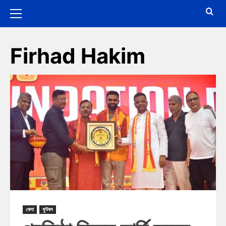
Firhad Hakim
খেলা
ফুটবল