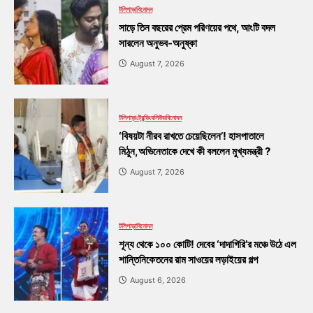
টলিপাড়া
বিনোদন
সাড়ে তিন বছরের প্রেম পরিণয়ের পথে, আংটি বদল
সারলেন অনুভব-অনুষ্কা
August 7, 2026
টলিপাড়া
ট্রেন্ডিং
বলিউড
বিনোদন
‘বিষয়টা নীরব রাখতে চেয়েছিলেন’! হাসপাতালে
মিঠুন,অভিনেতাকে দেখে কী বললেন মুখ্যমন্ত্রী ?
August 7, 2026
টলিপাড়া
বিনোদন
শূন্য থেকে ১০০ কোটি! দেবের ‘দাদাগিরি’র মঞ্চে উঠে এল
শান্তিনিকেতনের রাম সাওয়ের লড়াইয়ের গল্প
August 6, 2026