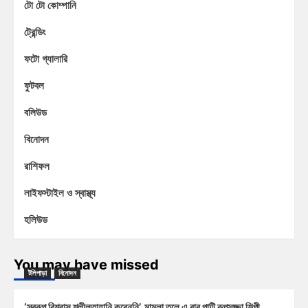
টো টো কোম্পানি
ট্রেন্ডিং
ফটো গ্যালারি
ফুটবল
বলিউড
বিনোদন
রাশিফল
লাইফস্টাইল ও স্বাস্থ্য
হলিউড
You may have missed
টলিপাড়া
বিনোদন
‘স্বরূপ বিশ্বাস শ্লীলতাহানি করেননি’, মামলা তুলে এ বার পাল্টি রূপসজ্জা শিল্পী