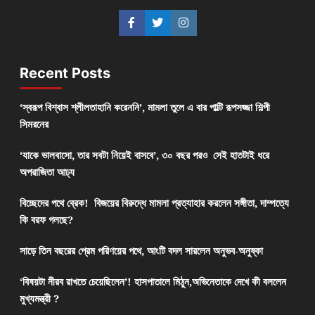
Recent Posts
‘স্বরূপ বিশ্বাস শ্লীলতাহানি করেননি’, মামলা তুলে এ বার পাল্টি রূপসজ্জা শিল্পী
সিমরনের
‘যাকে ভালবাসো, তার সবটা নিয়েই বাসবে’, ৩০ বছর পরও সেই হাতটাই ধরে
অপরাজিতা আঢ্য
বিচ্ছেদের পথে ব্রেক! বিজয়ের বিরুদ্ধে মামলা প্রত্যাহার করলেন সঙ্গীতা, দাম্পত্যে
কি বরফ গলছে?
সাড়ে তিন বছরের প্রেম পরিণয়ের পথে, আংটি বদল সারলেন অনুভব-অনুষ্কা
‘বিষয়টা নীরব রাখতে চেয়েছিলেন’! হাসপাতালে মিঠুন,অভিনেতাকে দেখে কী বললেন
মুখ্যমন্ত্রী ?