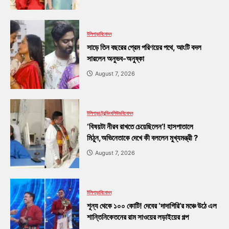
টলিপাড়া
বিনোদন
সাড়ে তিন বছরের প্রেম পরিণয়ের পথে, আংটি বদল
সারলেন অনুভব-অনুষ্কা
August 7, 2026
টলিপাড়া
ট্রেন্ডিং
বলিউড
বিনোদন
‘বিষয়টা নীরব রাখতে চেয়েছিলেন’! হাসপাতালে
মিঠুন,অভিনেতাকে দেখে কী বললেন মুখ্যমন্ত্রী ?
August 7, 2026
টলিপাড়া
বিনোদন
শূন্য থেকে ১০০ কোটি! দেবের ‘দাদাগিরি’র মঞ্চে উঠে এল
শান্তিনিকেতনের রাম সাওয়ের লড়াইয়ের গল্প