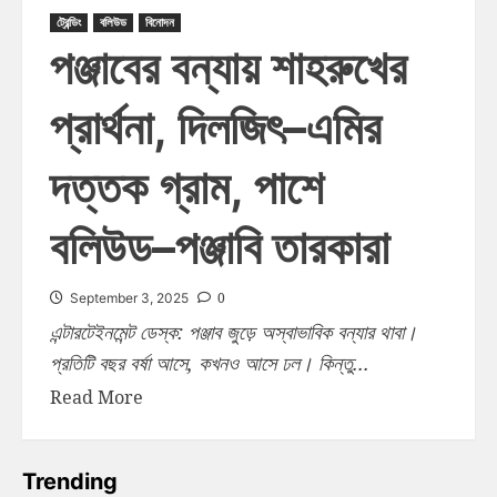
ট্রেন্ডিং
বলিউড
বিনোদন
পঞ্জাবের বন্যায় শাহরুখের
প্রার্থনা, দিলজিৎ–এমির
দত্তক গ্রাম, পাশে
বলিউড–পঞ্জাবি তারকারা
0
September 3, 2025
এন্টারটেইনমেন্ট ডেস্ক: পঞ্জাব জুড়ে অস্বাভাবিক বন্যার থাবা।
প্রতিটি বছর বর্ষা আসে, কখনও আসে ঢল। কিন্তু...
Read More
Trending