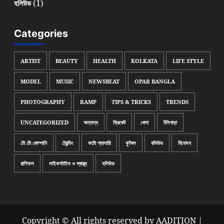
(1)
হলিউড
Categories
ARTIST
BEAUTY
HEALTH
KOLKATA
LIFE STYLE
MODEL
MUSIC
NEWSBEAT
OPAR BANGLA
PHOTOGRAPHY
RAMP
TIPS & TRICKS
TRENDS
UNCATEGORIZED
অন্যান্য
ক্রিকেট
খেলা
টলিপাড়া
টো টো কোম্পানি
ট্রেন্ডিং
ফটো গ্যালারি
ফুটবল
বলিউড
বিনোদন
রাশিফল
লাইফস্টাইল ও স্বাস্থ্য
হলিউড
Copyright © All rights reserved by AADITION
|