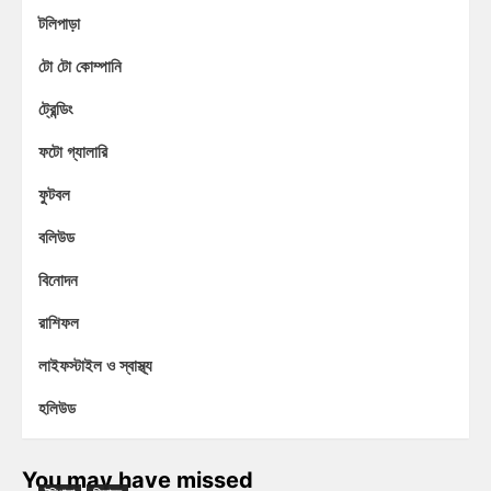
টলিপাড়া
টো টো কোম্পানি
ট্রেন্ডিং
ফটো গ্যালারি
ফুটবল
বলিউড
বিনোদন
রাশিফল
লাইফস্টাইল ও স্বাস্থ্য
হলিউড
You may have missed