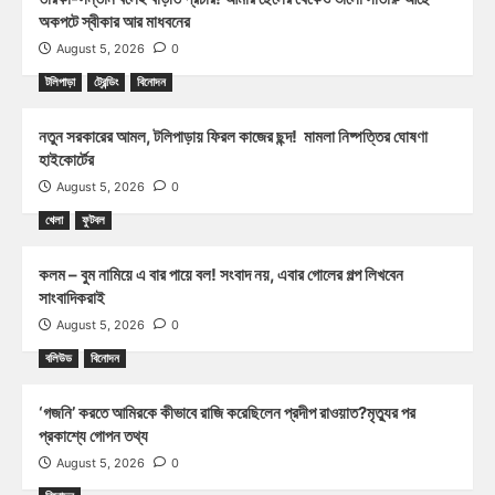
অকপটে স্বীকার আর মাধবনের
August 5, 2026
0
টলিপাড়া
ট্রেন্ডিং
বিনোদন
নতুন সরকারের আমল, টলিপাড়ায় ফিরল কাজের ছন্দ! মামলা নিষ্পত্তির ঘোষণা
হাইকোর্টের
August 5, 2026
0
খেলা
ফুটবল
কলম – বুম নামিয়ে এ বার পায়ে বল! সংবাদ নয়, এবার গোলের গল্প লিখবেন
সাংবাদিকরাই
August 5, 2026
0
বলিউড
বিনোদন
‘গজনি’ করতে আমিরকে কীভাবে রাজি করেছিলেন প্রদীপ রাওয়াত?মৃত্যুর পর
প্রকাশ্যে গোপন তথ্য
August 5, 2026
0