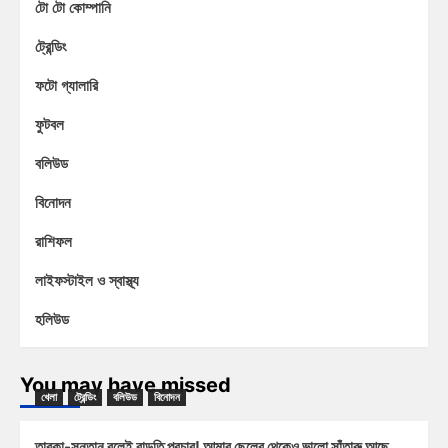
টো টো কোম্পানি
ট্রেন্ডিং
ফটো গ্যালারি
ফুটবল
বলিউড
বিনোদন
রাশিফল
লাইফস্টাইল ও স্বাস্থ্য
হলিউড
You may have missed
খেলা
ট্রেন্ডিং
বলিউড
বিনোদন
তারকা-সন্তান বলেই বাড়তি প্রচার! আমার ছেলের থেকেও ভালো সাঁতারু আছে