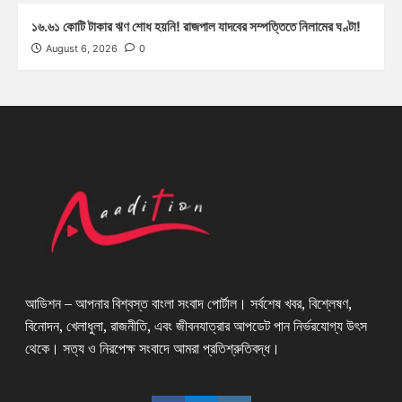
১৬.৬১ কোটি টাকার ঋণ শোধ হয়নি! রাজপাল যাদবের সম্পত্তিতে নিলামের ঘণ্টা!
August 6, 2026
0
আডিশন – আপনার বিশ্বস্ত বাংলা সংবাদ পোর্টাল। সর্বশেষ খবর, বিশ্লেষণ,
বিনোদন, খেলাধুলা, রাজনীতি, এবং জীবনযাত্রার আপডেট পান নির্ভরযোগ্য উৎস
থেকে। সত্য ও নিরপেক্ষ সংবাদে আমরা প্রতিশ্রুতিবদ্ধ।