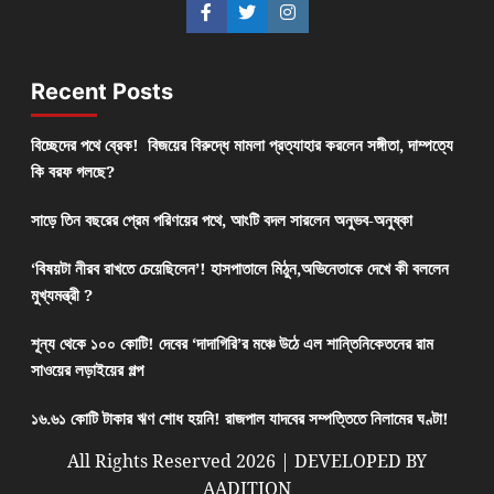
Recent Posts
বিচ্ছেদের পথে ব্রেক! বিজয়ের বিরুদ্ধে মামলা প্রত্যাহার করলেন সঙ্গীতা, দাম্পত্যে
কি বরফ গলছে?
সাড়ে তিন বছরের প্রেম পরিণয়ের পথে, আংটি বদল সারলেন অনুভব-অনুষ্কা
‘বিষয়টা নীরব রাখতে চেয়েছিলেন’! হাসপাতালে মিঠুন,অভিনেতাকে দেখে কী বললেন
মুখ্যমন্ত্রী ?
শূন্য থেকে ১০০ কোটি! দেবের ‘দাদাগিরি’র মঞ্চে উঠে এল শান্তিনিকেতনের রাম
সাওয়ের লড়াইয়ের গল্প
১৬.৬১ কোটি টাকার ঋণ শোধ হয়নি! রাজপাল যাদবের সম্পত্তিতে নিলামের ঘণ্টা!
All Rights Reserved 2026 | DEVELOPED BY
AADITION