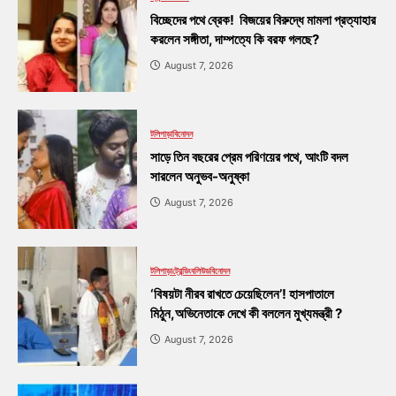
বিচ্ছেদের পথে ব্রেক! বিজয়ের বিরুদ্ধে মামলা প্রত্যাহার
করলেন সঙ্গীতা, দাম্পত্যে কি বরফ গলছে?
August 7, 2026
টলিপাড়া
বিনোদন
সাড়ে তিন বছরের প্রেম পরিণয়ের পথে, আংটি বদল
সারলেন অনুভব-অনুষ্কা
August 7, 2026
টলিপাড়া
ট্রেন্ডিং
বলিউড
বিনোদন
‘বিষয়টা নীরব রাখতে চেয়েছিলেন’! হাসপাতালে
মিঠুন,অভিনেতাকে দেখে কী বললেন মুখ্যমন্ত্রী ?
August 7, 2026