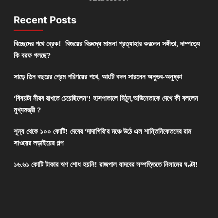
Recent Posts
বিচ্ছেদের পথে ব্রেক! বিজয়ের বিরুদ্ধে মামলা প্রত্যাহার করলেন সঙ্গীতা, দাম্পত্যে
কি বরফ গলছে?
সাড়ে তিন বছরের প্রেম পরিণয়ের পথে, আংটি বদল সারলেন অনুভব-অনুষ্কা
‘বিষয়টা নীরব রাখতে চেয়েছিলেন’! হাসপাতালে মিঠুন,অভিনেতাকে দেখে কী বললেন
মুখ্যমন্ত্রী ?
শূন্য থেকে ১০০ কোটি! দেবের ‘দাদাগিরি’র মঞ্চে উঠে এল শান্তিনিকেতনের রাম
সাওয়ের লড়াইয়ের গল্প
১৬.৬১ কোটি টাকার ঋণ শোধ হয়নি! রাজপাল যাদবের সম্পত্তিতে নিলামের ঘণ্টা!