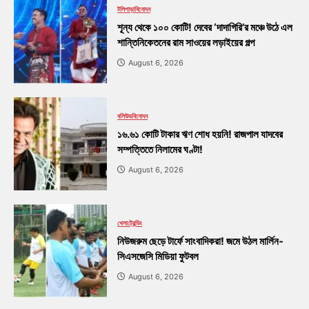
টলিপাড়া
বিনোদন
শূন্য থেকে ১০০ কোটি! দেবের ‘দাদাগিরি’র মঞ্চে উঠে এল
শান্তিনিকেতনের রাম সাওয়ের লড়াইয়ের গল্প
August 6, 2026
বলিউড
বিনোদন
১৬.৬১ কোটি টাকার ঋণ শোধ হয়নি! রাজপাল যাদবের
সম্পত্তিতে নিলামের ঘণ্টা!
August 6, 2026
খেলা
ট্রেন্ডিং
নিউজরুম ছেড়ে টার্ফে সাংবাদিকরা! জমে উঠল মার্লিন-
সিএসজেসি মিডিয়া ফুটবল
August 6, 2026