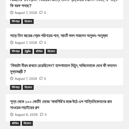
কি বরফ গলছে?
August 7, 2026
0
টলিপাড়া
বিনোদন
সাড়ে তিন বছরের প্রেম পরিণয়ের পথে, আংটি বদল সারলেন অনুভব-অনুষ্কা
August 7, 2026
0
টলিপাড়া
ট্রেন্ডিং
বলিউড
বিনোদন
‘বিষয়টা নীরব রাখতে চেয়েছিলেন’! হাসপাতালে মিঠুন,অভিনেতাকে দেখে কী বললেন
মুখ্যমন্ত্রী ?
August 7, 2026
0
টলিপাড়া
বিনোদন
শূন্য থেকে ১০০ কোটি! দেবের ‘দাদাগিরি’র মঞ্চে উঠে এল শান্তিনিকেতনের রাম
সাওয়ের লড়াইয়ের গল্প
August 6, 2026
0
বলিউড
বিনোদন