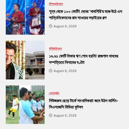
টলিপাড়া
বিনোদন
শূন্য থেকে ১০০ কোটি! দেবের ‘দাদাগিরি’র মঞ্চে উঠে এল
শান্তিনিকেতনের রাম সাওয়ের লড়াইয়ের গল্প
August 6, 2026
বলিউড
বিনোদন
১৬.৬১ কোটি টাকার ঋণ শোধ হয়নি! রাজপাল যাদবের
সম্পত্তিতে নিলামের ঘণ্টা!
August 6, 2026
খেলা
ট্রেন্ডিং
নিউজরুম ছেড়ে টার্ফে সাংবাদিকরা! জমে উঠল মার্লিন-
সিএসজেসি মিডিয়া ফুটবল
August 6, 2026