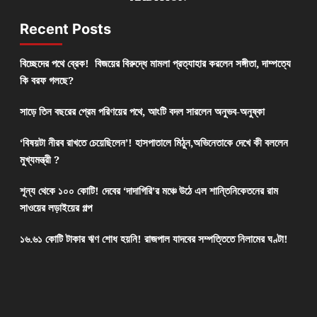
Recent Posts
বিচ্ছেদের পথে ব্রেক! বিজয়ের বিরুদ্ধে মামলা প্রত্যাহার করলেন সঙ্গীতা, দাম্পত্যে
কি বরফ গলছে?
সাড়ে তিন বছরের প্রেম পরিণয়ের পথে, আংটি বদল সারলেন অনুভব-অনুষ্কা
‘বিষয়টা নীরব রাখতে চেয়েছিলেন’! হাসপাতালে মিঠুন,অভিনেতাকে দেখে কী বললেন
মুখ্যমন্ত্রী ?
শূন্য থেকে ১০০ কোটি! দেবের ‘দাদাগিরি’র মঞ্চে উঠে এল শান্তিনিকেতনের রাম
সাওয়ের লড়াইয়ের গল্প
১৬.৬১ কোটি টাকার ঋণ শোধ হয়নি! রাজপাল যাদবের সম্পত্তিতে নিলামের ঘণ্টা!