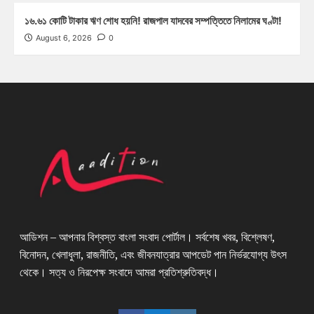
১৬.৬১ কোটি টাকার ঋণ শোধ হয়নি! রাজপাল যাদবের সম্পত্তিতে নিলামের ঘণ্টা!
August 6, 2026
0
আডিশন – আপনার বিশ্বস্ত বাংলা সংবাদ পোর্টাল। সর্বশেষ খবর, বিশ্লেষণ,
বিনোদন, খেলাধুলা, রাজনীতি, এবং জীবনযাত্রার আপডেট পান নির্ভরযোগ্য উৎস
থেকে। সত্য ও নিরপেক্ষ সংবাদে আমরা প্রতিশ্রুতিবদ্ধ।