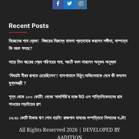
Recent Posts
বিচ্ছেদের পথে ব্রেক! বিজয়ের বিরুদ্ধে মামলা প্রত্যাহার করলেন সঙ্গীতা, দাম্পত্যে
কি বরফ গলছে?
সাড়ে তিন বছরের প্রেম পরিণয়ের পথে, আংটি বদল সারলেন অনুভব-অনুষ্কা
‘বিষয়টা নীরব রাখতে চেয়েছিলেন’! হাসপাতালে মিঠুন,অভিনেতাকে দেখে কী বললেন
মুখ্যমন্ত্রী ?
শূন্য থেকে ১০০ কোটি! দেবের ‘দাদাগিরি’র মঞ্চে উঠে এল শান্তিনিকেতনের রাম
সাওয়ের লড়াইয়ের গল্প
১৬.৬১ কোটি টাকার ঋণ শোধ হয়নি! রাজপাল যাদবের সম্পত্তিতে নিলামের ঘণ্টা!
All Rights Reserved 2026 | DEVELOPED BY
AADITION