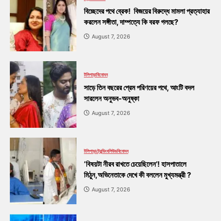
বিচ্ছেদের পথে ব্রেক! বিজয়ের বিরুদ্ধে মামলা প্রত্যাহার
করলেন সঙ্গীতা, দাম্পত্যে কি বরফ গলছে?
August 7, 2026
টলিপাড়া
বিনোদন
সাড়ে তিন বছরের প্রেম পরিণয়ের পথে, আংটি বদল
সারলেন অনুভব-অনুষ্কা
August 7, 2026
টলিপাড়া
ট্রেন্ডিং
বলিউড
বিনোদন
‘বিষয়টা নীরব রাখতে চেয়েছিলেন’! হাসপাতালে
মিঠুন,অভিনেতাকে দেখে কী বললেন মুখ্যমন্ত্রী ?
August 7, 2026