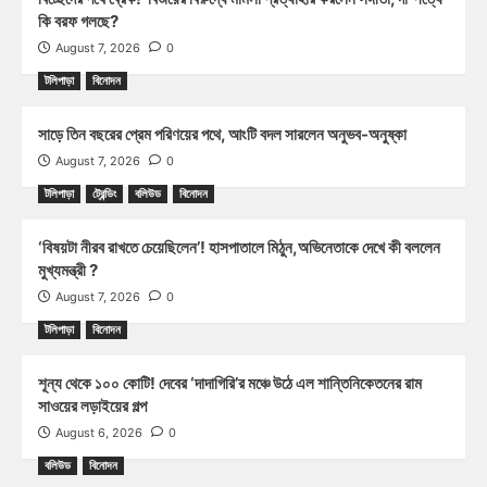
কি বরফ গলছে?
August 7, 2026
0
টলিপাড়া
বিনোদন
সাড়ে তিন বছরের প্রেম পরিণয়ের পথে, আংটি বদল সারলেন অনুভব-অনুষ্কা
August 7, 2026
0
টলিপাড়া
ট্রেন্ডিং
বলিউড
বিনোদন
‘বিষয়টা নীরব রাখতে চেয়েছিলেন’! হাসপাতালে মিঠুন,অভিনেতাকে দেখে কী বললেন
মুখ্যমন্ত্রী ?
August 7, 2026
0
টলিপাড়া
বিনোদন
শূন্য থেকে ১০০ কোটি! দেবের ‘দাদাগিরি’র মঞ্চে উঠে এল শান্তিনিকেতনের রাম
সাওয়ের লড়াইয়ের গল্প
August 6, 2026
0
বলিউড
বিনোদন