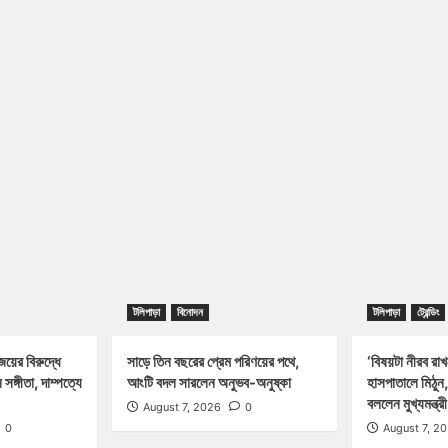
টলিপাড়া
বিনোদন
টলিপাড়া
ট্রেন্ডিং
জয়ের বিরুদ্ধে
সাড়ে তিন বছরের প্রেম পরিণয়ের পথে,
‘বিষয়টা নীরব রা
সঙ্গীতা, দাম্পত্যে
আংটি বদল সারলেন অনুভব-অনুষ্কা
হাসপাতালে মিঠুন
বললেন মুখ্যমন্ত্র
August 7, 2026
0
0
August 7, 2