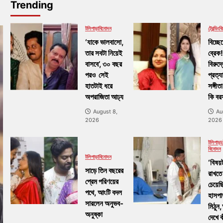
Trending
টলিপাড়া
বিনোদন
ট্রেন্ডিং
ব
‘যাকে ভালবাসো,
বিচ্ছে
তার সবটা নিয়েই
ব্রেক
বাসবে’, ৩০ বছর
বিরুদ্
পরও সেই
প্রত্
হাতটাই ধরে
সঙ্গীতা
অপরাজিতা আঢ্য
কি ব
August 8,
Au
2026
2026
টলিপাড়া
ট
বিনোদন
টলিপাড়া
বিনোদন
‘বিষয়
সাড়ে তিন বছরের
রাখতে
প্রেম পরিণয়ের
চেয়েছ
পথে, আংটি বদল
হাসপা
সারলেন অনুভব-
মিঠুন
অনুষ্কা
দেখে 