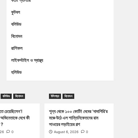
ফটো গ্যালারি
ফুটবল
বলিউড
বিনোদন
রাশিফল
লাইফস্টাইল ও স্বাস্থ্য
হলিউড
বলিউড
বিনোদন
টলিপাড়া
বিনোদন
খতে চেয়েছিলেন’!
শূন্য থেকে ১০০ কোটি! দেবের ‘দাদাগিরি’র
,অভিনেতাকে দেখে কী
মঞ্চে উঠে এল শান্তিনিকেতনের রাম
ী ?
সাওয়ের লড়াইয়ের গল্প
026
0
August 6, 2026
0