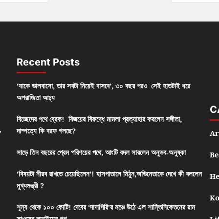
Recent Posts
‘যাকে ভালবাসো, তার সবটা নিয়েই বাসবে’, ৩০ বছর পরও সেই হাতটাই ধরে
অপরাজিতা আঢ্য
C
বিচ্ছেদের পথে ব্রেক! বিজয়ের বিরুদ্ধে মামলা প্রত্যাহার করলেন সঙ্গীতা,
,
দাম্পত্যে কি বরফ গলছে?
Ar
সাড়ে তিন বছরের প্রেম পরিণয়ের পথে, আংটি বদল সারলেন অনুভব-অনুষ্কা
Be
‘বিষয়টা নীরব রাখতে চেয়েছিলেন’! হাসপাতালে মিঠুন,অভিনেতাকে দেখে কী বললেন
He
মুখ্যমন্ত্রী ?
Ko
শূন্য থেকে ১০০ কোটি! দেবের ‘দাদাগিরি’র মঞ্চে উঠে এল শান্তিনিকেতনের রাম
সাওয়ের লড়াইয়ের গল্প