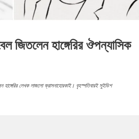
বেল জিতলেন হাঙ্গেরির ঔপন্যাসিক
েন হাঙ্গেরির লেখক লাজলো ক্রাসনাহোরকাই। বৃহস্পতিবারই সুইডিশ