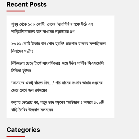
Recent Posts
শূন্য থেকে ১০০ কোটি! দেবের ‘দাদাগিরি’র মঞ্চে উঠে এল
শান্তিনিকেতনের রাম সাওয়ের লড়াইয়ের গল্প
১৬.৬১ কোটি টাকার ঋণ শোধ হয়নি! রাজপাল যাদবের সম্পত্তিতে
নিলামের ঘণ্টা!
নিউজরুম ছেড়ে টার্ফে সাংবাদিকরা! জমে উঠল মার্লিন-সিএসজেসি
মিডিয়া ফুটবল
‘আমাদের একটু বাঁচতে দিন…’ পাঁচ মাসের সংসার ভাঙার গুঞ্জনের
জেরে চোখে জল রণজয়ের
বন্যায় ভেঙেছে ঘর, নতুন ছাদ গড়বেন ‘ভাইজান’! অসমে ৫০০টি
বাড়ি তৈরির উদ্যোগ সলমনের
Categories