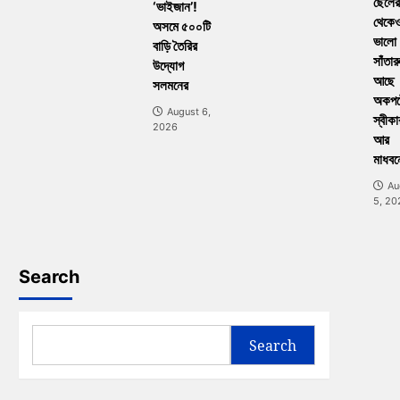
ছেলের
‘ভাইজান’!
থেকে
অসমে ৫০০টি
ভালো
বাড়ি তৈরির
সাঁতার
উদ্যোগ
আছে
সলমনের
অকপট
August 6,
স্বীকা
2026
আর
মাধবন
Au
5, 20
Search
Search