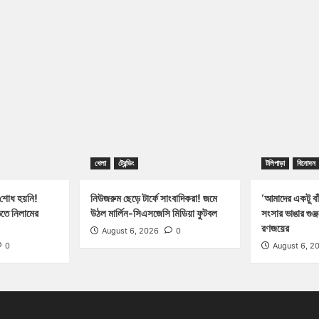
খেলা
ট্রেন্ডিং
টলিপাড়া
বিনোদন
 শোধ হয়নি!
নিউজরুম ছেড়ে টার্ফে সাংবাদিকরা! জমে
‘আমাদের একটু বাঁ
িতে নিলামের
উঠল মার্লিন-সিএসজেসি মিডিয়া ফুটবল
সংসার ভাঙার গুঞ
রণজয়ের
August 6, 2026
0
0
August 6, 2