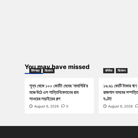
You may have missed
টলিপাড়া
বিনোদন
বলিউড
বিনোদন
শূন্য থেকে ১০০ কোটি! দেবের ‘দাদাগিরি’র
১৬.৬১ কোটি টাকার ঋণ
মঞ্চে উঠে এল শান্তিনিকেতনের রাম
রাজপাল যাদবের সম্পত্ত
সাওয়ের লড়াইয়ের গল্প
ঘণ্টা!
August 6, 2026
0
August 6, 2026