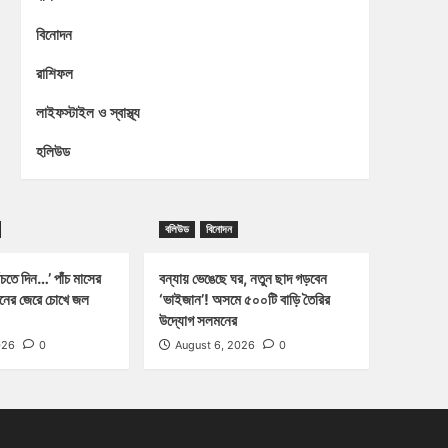
বিনোদন
রাশিফল
লাইফস্টাইল ও স্বাস্থ্য
হলিউড
বলিউড
বিনোদন
চতে দিন…’ পাঁচ মাসের
বন্যায় ভেঙেছে ঘর, নতুন ছাদ গড়বেন
্জনের জেরে চোখে জল
‘ভাইজান’! অসমে ৫০০টি বাড়ি তৈরির
উদ্যোগ সলমনের
026
0
August 6, 2026
0