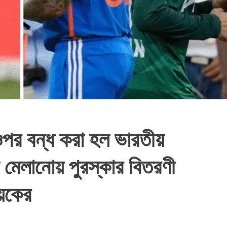
ওপর বন্ধ করা হল ভারতীয়
না মেলানোয় পুরস্কার বিতরণী
য়কের