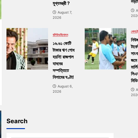
লড়াই
মুখ্যমন্ত্রী ?
A
August 7,
202
2026
খেলা
ট্র
বলিউড
বিনোদন
নিউজ
১৬.৬১ কোটি
টার্ফে
টাকার ঋণ শোধ
সাংব
হয়নি! রাজপাল
জমে
যাদবের
মার্ল
সম্পত্তিতে
সিএ
নিলামের ঘণ্টা!
মিডি
August 6,
A
2026
202
Search