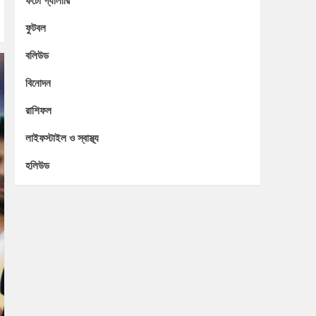
ফটো গ্যালারি
ফুটবল
বলিউড
বিনোদন
রাশিফল
লাইফস্টাইল ও স্বাস্থ্য
হলিউড