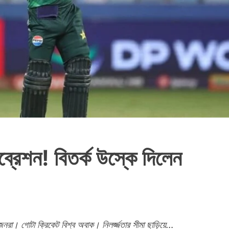
্রেশন! বিতর্ক উস্কে দিলেন
েনরা। গোটা ক্রিকেট বিশ্ব অবাক। নিলর্জ্জতার সীমা ছাড়িয়ে...