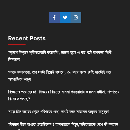
Recent Posts
‘স্বরূপ বিশ্বাস শ্লীলতাহানি করেননি’, মামলা তুলে এ বার পাল্টি রূপসজ্জা শিল্পী
সিমরনের
‘যাকে ভালবাসো, তার সবটা নিয়েই বাসবে’, ৩০ বছর পরও সেই হাতটাই ধরে
অপরাজিতা আঢ্য
বিচ্ছেদের পথে ব্রেক! বিজয়ের বিরুদ্ধে মামলা প্রত্যাহার করলেন সঙ্গীতা, দাম্পত্যে
কি বরফ গলছে?
সাড়ে তিন বছরের প্রেম পরিণয়ের পথে, আংটি বদল সারলেন অনুভব-অনুষ্কা
‘বিষয়টা নীরব রাখতে চেয়েছিলেন’! হাসপাতালে মিঠুন,অভিনেতাকে দেখে কী বললেন