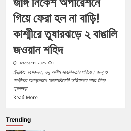
জঙ্গি নিকেশ অপারেশনে
গিয়ে ফেরা হল না বাড়ি!
কাশ্মীরে তুষারঝড়ে ২ বাঙালি
জওয়ান শহিদ
0
October 11, 2025
ট্রেন্ডিং: দুঃখজনক, তবু অসীম সাহসিকতার পরিচয়। জম্মু ও
কাশ্মীরের অনন্তনাগে সন্ত্রাসবিরোধী অভিযানের সময় তীব্র
তুষারঝড়...
Read More
Trending