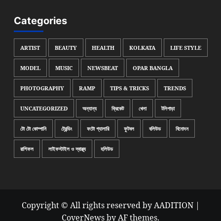
Categories
ARTIST
BEAUTY
HEALTH
KOLKATA
LIFE STYLE
MODEL
MUSIC
NEWSBEAT
OPAR BANGLA
PHOTOGRAPHY
RAMP
TIPS & TRICKS
TRENDS
UNCATEGORIZED
অন্যান্য
ক্রিকেট
খেলা
টলিপাড়া
টো টো কোম্পানি
ট্রেন্ডিং
ফটো গ্যালারি
ফুটবল
বলিউড
বিনোদন
রাশিফল
লাইফস্টাইল ও স্বাস্থ্য
হলিউড
Copyright © All rights reserved by AADITION
|
CoverNews
by AF themes.