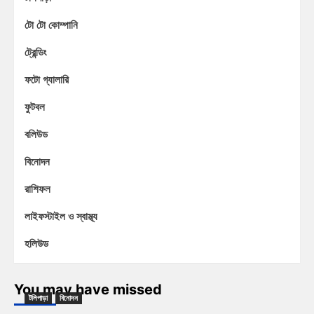
টো টো কোম্পানি
ট্রেন্ডিং
ফটো গ্যালারি
ফুটবল
বলিউড
বিনোদন
রাশিফল
লাইফস্টাইল ও স্বাস্থ্য
হলিউড
You may have missed
টলিপাড়া
বিনোদন