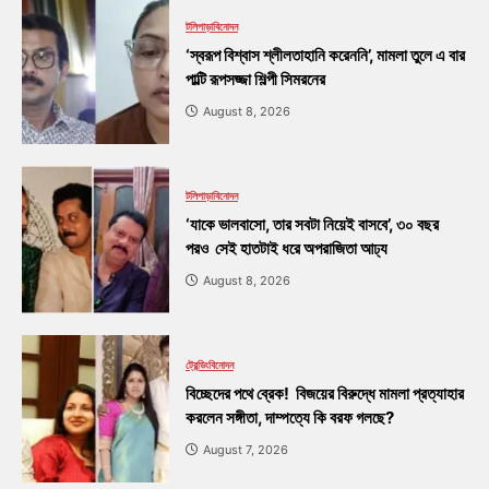
টলিপাড়া
বিনোদন
‘স্বরূপ বিশ্বাস শ্লীলতাহানি করেননি’, মামলা তুলে এ বার
পাল্টি রূপসজ্জা শিল্পী সিমরনের
August 8, 2026
টলিপাড়া
বিনোদন
‘যাকে ভালবাসো, তার সবটা নিয়েই বাসবে’, ৩০ বছর
পরও সেই হাতটাই ধরে অপরাজিতা আঢ্য
August 8, 2026
ট্রেন্ডিং
বিনোদন
বিচ্ছেদের পথে ব্রেক! বিজয়ের বিরুদ্ধে মামলা প্রত্যাহার
করলেন সঙ্গীতা, দাম্পত্যে কি বরফ গলছে?
August 7, 2026