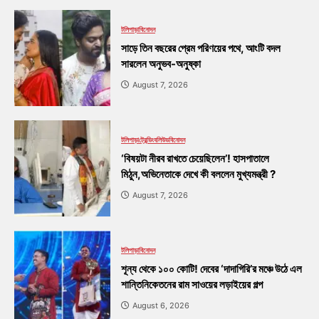
টলিপাড়া
বিনোদন
সাড়ে তিন বছরের প্রেম পরিণয়ের পথে, আংটি বদল
সারলেন অনুভব-অনুষ্কা
August 7, 2026
টলিপাড়া
ট্রেন্ডিং
বলিউড
বিনোদন
‘বিষয়টা নীরব রাখতে চেয়েছিলেন’! হাসপাতালে
মিঠুন,অভিনেতাকে দেখে কী বললেন মুখ্যমন্ত্রী ?
August 7, 2026
টলিপাড়া
বিনোদন
শূন্য থেকে ১০০ কোটি! দেবের ‘দাদাগিরি’র মঞ্চে উঠে এল
শান্তিনিকেতনের রাম সাওয়ের লড়াইয়ের গল্প
August 6, 2026