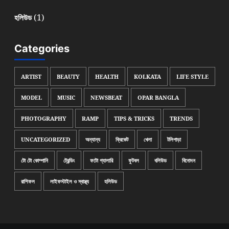
(1)
হলিউড
Categories
ARTIST
BEAUTY
HEALTH
KOLKATA
LIFE STYLE
MODEL
MUSIC
NEWSBEAT
OPAR BANGLA
PHOTOGRAPHY
RAMP
TIPS & TRICKS
TRENDS
UNCATEGORIZED
অন্যান্য
ক্রিকেট
খেলা
টলিপাড়া
টো টো কোম্পানি
ট্রেন্ডিং
ফটো গ্যালারি
ফুটবল
বলিউড
বিনোদন
রাশিফল
লাইফস্টাইল ও স্বাস্থ্য
হলিউড