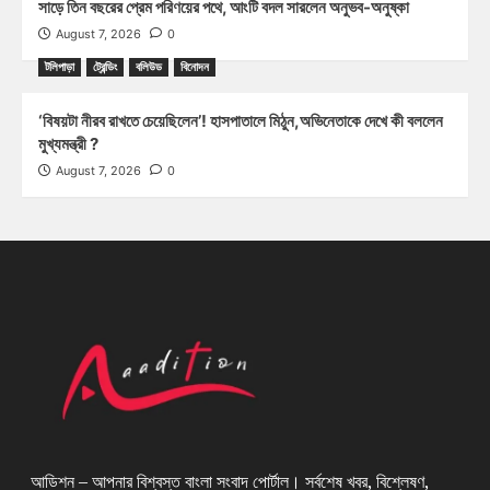
সাড়ে তিন বছরের প্রেম পরিণয়ের পথে, আংটি বদল সারলেন অনুভব-অনুষ্কা
August 7, 2026
0
টলিপাড়া
ট্রেন্ডিং
বলিউড
বিনোদন
‘বিষয়টা নীরব রাখতে চেয়েছিলেন’! হাসপাতালে মিঠুন,অভিনেতাকে দেখে কী বললেন
মুখ্যমন্ত্রী ?
August 7, 2026
0
আডিশন – আপনার বিশ্বস্ত বাংলা সংবাদ পোর্টাল। সর্বশেষ খবর, বিশ্লেষণ,