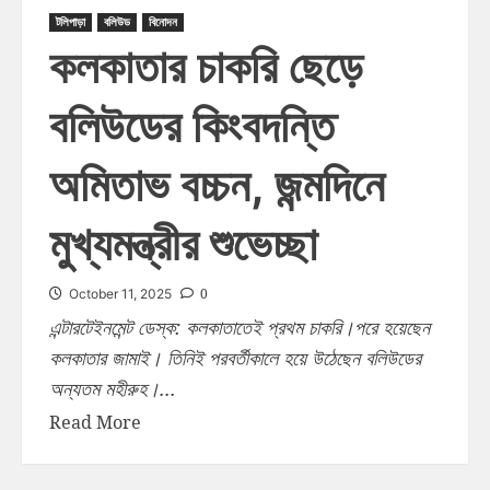
টলিপাড়া
বলিউড
বিনোদন
কলকাতার চাকরি ছেড়ে
বলিউডের কিংবদন্তি
অমিতাভ বচ্চন, জন্মদিনে
মুখ্যমন্ত্রীর শুভেচ্ছা
0
October 11, 2025
এন্টারটেইনমেন্ট ডেস্ক: কলকাতাতেই প্রথম চাকরি।পরে হয়েছেন
কলকাতার জামাই। তিনিই পরবর্তীকালে হয়ে উঠেছেন বলিউডের
অন্যতম মহীরুহ।...
Read More