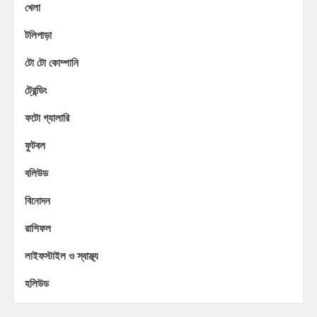
খেলা
টলিপাড়া
টো টো কোম্পানি
ট্রেন্ডিং
ফটো গ্যালারি
ফুটবল
বলিউড
বিনোদন
রাশিফল
লাইফস্টাইল ও স্বাস্থ্য
হলিউড