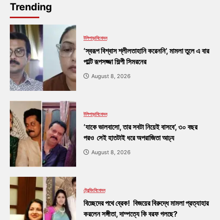
Trending
টলিপাড়া
বিনোদন
‘স্বরূপ বিশ্বাস শ্লীলতাহানি করেননি’, মামলা তুলে এ বার
পাল্টি রূপসজ্জা শিল্পী সিমরনের
August 8, 2026
টলিপাড়া
বিনোদন
‘যাকে ভালবাসো, তার সবটা নিয়েই বাসবে’, ৩০ বছর
পরও সেই হাতটাই ধরে অপরাজিতা আঢ্য
August 8, 2026
ট্রেন্ডিং
বিনোদন
বিচ্ছেদের পথে ব্রেক! বিজয়ের বিরুদ্ধে মামলা প্রত্যাহার
করলেন সঙ্গীতা, দাম্পত্যে কি বরফ গলছে?