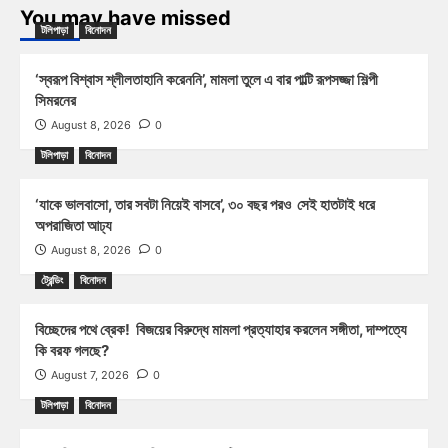
You may have missed
টলিপাড়া
বিনোদন
‘স্বরূপ বিশ্বাস শ্লীলতাহানি করেননি’, মামলা তুলে এ বার পাল্টি রূপসজ্জা শিল্পী
সিমরনের
August 8, 2026
0
টলিপাড়া
বিনোদন
‘যাকে ভালবাসো, তার সবটা নিয়েই বাসবে’, ৩০ বছর পরও সেই হাতটাই ধরে
অপরাজিতা আঢ্য
August 8, 2026
0
ট্রেন্ডিং
বিনোদন
বিচ্ছেদের পথে ব্রেক! বিজয়ের বিরুদ্ধে মামলা প্রত্যাহার করলেন সঙ্গীতা, দাম্পত্যে
কি বরফ গলছে?
August 7, 2026
0
টলিপাড়া
বিনোদন