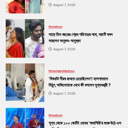
August 7, 2026
টলিপাড়া
বিনোদন
সাড়ে তিন বছরের প্রেম পরিণয়ের পথে, আংটি বদল
সারলেন অনুভব-অনুষ্কা
August 7, 2026
টলিপাড়া
ট্রেন্ডিং
বলিউড
বিনোদন
‘বিষয়টা নীরব রাখতে চেয়েছিলেন’! হাসপাতালে
মিঠুন,অভিনেতাকে দেখে কী বললেন মুখ্যমন্ত্রী ?
August 7, 2026
টলিপাড়া
বিনোদন
শূন্য থেকে ১০০ কোটি! দেবের ‘দাদাগিরি’র মঞ্চে উঠে এল