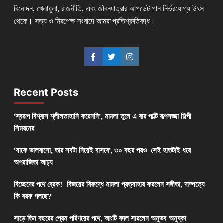
বিনোদন, খেলাধুলা, রাজনীতি, এবং জীবনযাত্রার আপডেট পান নির্ভরযোগ্য উৎস
থেকে। সত্য ও নিরপেক্ষ সংবাদে আমরা প্রতিশ্রুতিবদ্ধ।
Recent Posts
‘স্বরূপ বিশ্বাস শ্লীলতাহানি করেননি’, মামলা তুলে এ বার পাল্টি রূপসজ্জা শিল্পী
সিমরনের
‘যাকে ভালবাসো, তার সবটা নিয়েই বাসবে’, ৩০ বছর পরও সেই হাতটাই ধরে
অপরাজিতা আঢ্য
বিচ্ছেদের পথে ব্রেক! বিজয়ের বিরুদ্ধে মামলা প্রত্যাহার করলেন সঙ্গীতা, দাম্পত্যে
কি বরফ গলছে?
সাড়ে তিন বছরের প্রেম পরিণয়ের পথে, আংটি বদল সারলেন অনুভব-অনুষ্কা