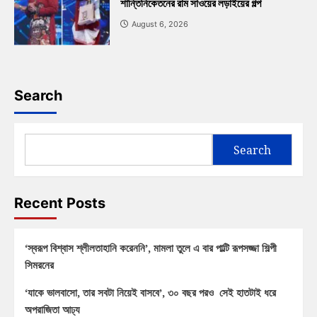
শান্তিনিকেতনের রাম সাওয়ের লড়াইয়ের গল্প
August 6, 2026
Search
Search
Recent Posts
‘স্বরূপ বিশ্বাস শ্লীলতাহানি করেননি’, মামলা তুলে এ বার পাল্টি রূপসজ্জা শিল্পী
সিমরনের
‘যাকে ভালবাসো, তার সবটা নিয়েই বাসবে’, ৩০ বছর পরও সেই হাতটাই ধরে
অপরাজিতা আঢ্য