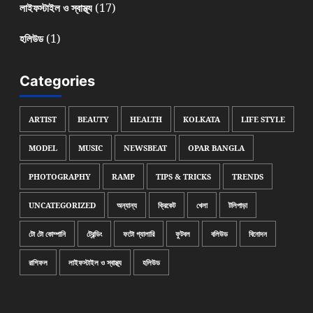
(17)
লাইফস্টাইল ও স্বাস্থ্য
(1)
হলিউড
Categories
ARTIST
BEAUTY
HEALTH
KOLKATA
LIFE STYLE
MODEL
MUSIC
NEWSBEAT
OPAR BANGLA
PHOTOGRAPHY
RAMP
TIPS & TRICKS
TRENDS
UNCATEGORIZED
অন্যান্য
ক্রিকেট
খেলা
টলিপাড়া
টো টো কোম্পানি
ট্রেন্ডিং
ফটো গ্যালারি
ফুটবল
বলিউড
বিনোদন
রাশিফল
লাইফস্টাইল ও স্বাস্থ্য
হলিউড