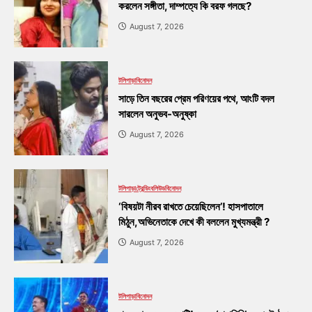
করলেন সঙ্গীতা, দাম্পত্যে কি বরফ গলছে?
August 7, 2026
টলিপাড়া
বিনোদন
সাড়ে তিন বছরের প্রেম পরিণয়ের পথে, আংটি বদল
সারলেন অনুভব-অনুষ্কা
August 7, 2026
টলিপাড়া
ট্রেন্ডিং
বলিউড
বিনোদন
‘বিষয়টা নীরব রাখতে চেয়েছিলেন’! হাসপাতালে
মিঠুন,অভিনেতাকে দেখে কী বললেন মুখ্যমন্ত্রী ?
August 7, 2026
টলিপাড়া
বিনোদন