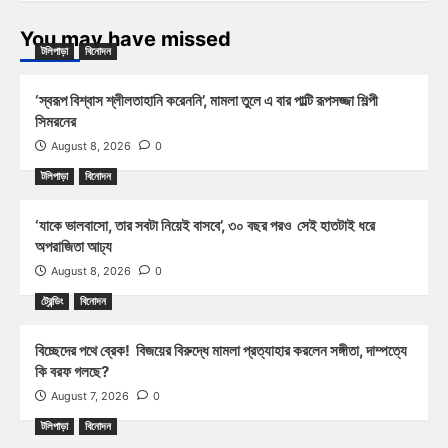
You may have missed
টলিপাড়া
বিনোদন
‘স্বরূপ বিশ্বাস শ্লীলতাহানি করেননি’, মামলা তুলে এ বার পাল্টি রূপসজ্জা শিল্পী
সিমরনের
August 8, 2026
0
টলিপাড়া
বিনোদন
‘যাকে ভালবাসো, তার সবটা নিয়েই বাসবে’, ৩০ বছর পরও সেই হাতটাই ধরে
অপরাজিতা আঢ্য
August 8, 2026
0
ট্রেন্ডিং
বিনোদন
বিচ্ছেদের পথে ব্রেক! বিজয়ের বিরুদ্ধে মামলা প্রত্যাহার করলেন সঙ্গীতা, দাম্পত্যে
কি বরফ গলছে?
August 7, 2026
0
টলিপাড়া
বিনোদন