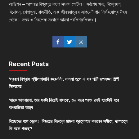
আডিশন – আপনার বিশ্বস্ত বাংলা সংবাদ পোর্টাল। সর্বশেষ খবর, বিশ্লেষণ,
বিনোদন, খেলাধুলা, রাজনীতি, এবং জীবনযাত্রার আপডেট পান নির্ভরযোগ্য উৎস
থেকে। সত্য ও নিরপেক্ষ সংবাদে আমরা প্রতিশ্রুতিবদ্ধ।
Recent Posts
‘স্বরূপ বিশ্বাস শ্লীলতাহানি করেননি’, মামলা তুলে এ বার পাল্টি রূপসজ্জা শিল্পী
সিমরনের
‘যাকে ভালবাসো, তার সবটা নিয়েই বাসবে’, ৩০ বছর পরও সেই হাতটাই ধরে
অপরাজিতা আঢ্য
বিচ্ছেদের পথে ব্রেক! বিজয়ের বিরুদ্ধে মামলা প্রত্যাহার করলেন সঙ্গীতা, দাম্পত্যে
কি বরফ গলছে?