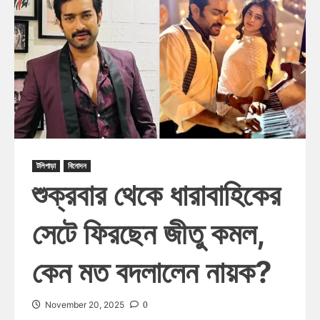
টলিপাড়া
বিনোদন
শুক্রবার থেকে ধারাবাহিকের
সেটে ফিরছেন জীতু কমল,
কেন মত বদলালেন নায়ক?
0
November 20, 2025