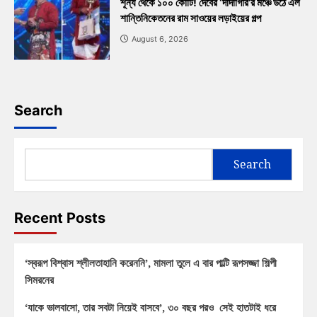
শূন্য থেকে ১০০ কোটি! দেবের ‘দাদাগিরি’র মঞ্চে উঠে এল
শান্তিনিকেতনের রাম সাওয়ের লড়াইয়ের গল্প
August 6, 2026
Search
Search
Recent Posts
‘স্বরূপ বিশ্বাস শ্লীলতাহানি করেননি’, মামলা তুলে এ বার পাল্টি রূপসজ্জা শিল্পী
সিমরনের
‘যাকে ভালবাসো, তার সবটা নিয়েই বাসবে’, ৩০ বছর পরও সেই হাতটাই ধরে