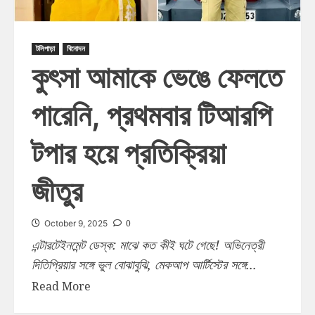
টলিপাড়া
বিনোদন
কুৎসা আমাকে ভেঙে ফেলতে
পারেনি, প্রথমবার টিআরপি
টপার হয়ে প্রতিক্রিয়া
জীতুর
0
October 9, 2025
এন্টারটেইনমেন্ট ডেস্ক: মাঝে কত কীই ঘটে গেছে! অভিনেত্রী
দিতিপ্রিয়ার সঙ্গে ভুল বোঝাবুঝি, মেকআপ আর্টিস্টের সঙ্গে...
Read More