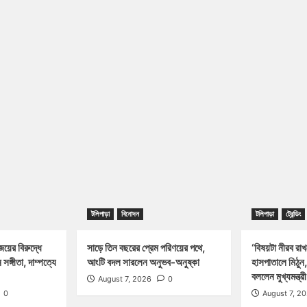
টলিপাড়া
বিনোদন
টলিপাড়া
ট্রেন্ডিং
জয়ের বিরুদ্ধে
সাড়ে তিন বছরের প্রেম পরিণয়ের পথে,
‘বিষয়টা নীরব রা
সঙ্গীতা, দাম্পত্যে
আংটি বদল সারলেন অনুভব-অনুষ্কা
হাসপাতালে মিঠুন
বললেন মুখ্যমন্ত্র
August 7, 2026
0
0
August 7, 2