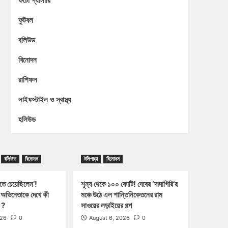
ফটো গ্যালারি
ফুটবল
বলিউড
বিনোদন
রাশিফল
লাইফস্টাইল ও স্বাস্থ্য
হলিউড
বলিউড
বিনোদন
টলিপাড়া
বিনোদন
খতে চেয়েছিলেন’!
শূন্য থেকে ১০০ কোটি! দেবের ‘দাদাগিরি’র
,অভিনেতাকে দেখে কী
মঞ্চে উঠে এল শান্তিনিকেতনের রাম
ী ?
সাওয়ের লড়াইয়ের গল্প
026
0
August 6, 2026
0