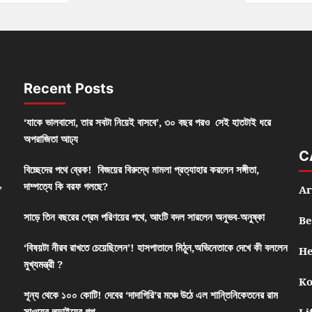
Recent Posts
‘যাকে ভালবাসো, তার সবটা নিয়েই বাসবে’, ৩০ বছর পরও সেই হাতটাই ধরে
অপরাজিতা আঢ্য
C
বিচ্ছেদের পথে ব্রেক! বিজয়ের বিরুদ্ধে মামলা প্রত্যাহার করলেন সঙ্গীতা,
,
দাম্পত্যে কি বরফ গলছে?
Ar
সাড়ে তিন বছরের প্রেম পরিণয়ের পথে, আংটি বদল সারলেন অনুভব-অনুষ্কা
Be
‘বিষয়টা নীরব রাখতে চেয়েছিলেন’! হাসপাতালে মিঠুন,অভিনেতাকে দেখে কী বললেন
He
মুখ্যমন্ত্রী ?
Ko
শূন্য থেকে ১০০ কোটি! দেবের ‘দাদাগিরি’র মঞ্চে উঠে এল শান্তিনিকেতনের রাম
সাওয়ের লড়াইয়ের গল্প