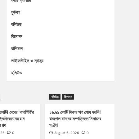
ফটো গ্যালারি
ফুটবল
বলিউড
বিনোদন
রাশিফল
লাইফস্টাইল ও স্বাস্থ্য
হলিউড
বলিউড
বিনোদন
োটি! দেবের ‘দাদাগিরি’র
১৬.৬১ কোটি টাকার ঋণ শোধ হয়নি!
ন্তিনিকেতনের রাম
রাজপাল যাদবের সম্পত্তিতে নিলামের
গল্প
ঘণ্টা!
026
0
August 6, 2026
0