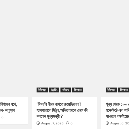
টলিপাড়া
ট্রেন্ডিং
বলিউড
বিনোদন
টলিপাড়া
বিনোদন
পরিণয়ের পথে,
‘বিষয়টা নীরব রাখতে চেয়েছিলেন’!
শূন্য থেকে ১০০ ক
ব-অনুষ্কা
হাসপাতালে মিঠুন,অভিনেতাকে দেখে কী
মঞ্চে উঠে এল শা
বললেন মুখ্যমন্ত্রী ?
সাওয়ের লড়াইয়ের 
0
August 7, 2026
0
August 6, 2