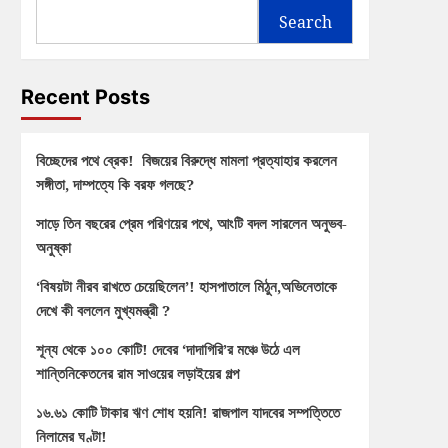
Search
Recent Posts
বিচ্ছেদের পথে ব্রেক! বিজয়ের বিরুদ্ধে মামলা প্রত্যাহার করলেন
সঙ্গীতা, দাম্পত্যে কি বরফ গলছে?
সাড়ে তিন বছরের প্রেম পরিণয়ের পথে, আংটি বদল সারলেন অনুভব-
অনুষ্কা
‘বিষয়টা নীরব রাখতে চেয়েছিলেন’! হাসপাতালে মিঠুন,অভিনেতাকে
দেখে কী বললেন মুখ্যমন্ত্রী ?
শূন্য থেকে ১০০ কোটি! দেবের ‘দাদাগিরি’র মঞ্চে উঠে এল
শান্তিনিকেতনের রাম সাওয়ের লড়াইয়ের গল্প
১৬.৬১ কোটি টাকার ঋণ শোধ হয়নি! রাজপাল যাদবের সম্পত্তিতে
নিলামের ঘণ্টা!