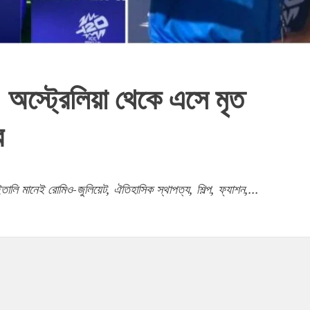
 অস্ট্রেলিয়া থেকে এসে মৃত
র
লি মানেই রোমিও-জুলিয়েট, ঐতিহাসিক স্থাপত্য, শিল্প, ফ্যাশন,...