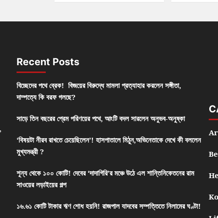
Recent Posts
বিচ্ছেদের পথে ব্রেক! বিজয়ের বিরুদ্ধে মামলা প্রত্যাহার করলেন সঙ্গীতা,
দাম্পত্যে কি বরফ গলছে?
C
সাড়ে তিন বছরের প্রেম পরিণয়ের পথে, আংটি বদল সারলেন অনুভব-অনুষ্কা
,
Ar
‘বিষয়টা নীরব রাখতে চেয়েছিলেন’! হাসপাতালে মিঠুন,অভিনেতাকে দেখে কী বললেন
মুখ্যমন্ত্রী ?
Be
শূন্য থেকে ১০০ কোটি! দেবের ‘দাদাগিরি’র মঞ্চে উঠে এল শান্তিনিকেতনের রাম
He
সাওয়ের লড়াইয়ের গল্প
Ko
১৬.৬১ কোটি টাকার ঋণ শোধ হয়নি! রাজপাল যাদবের সম্পত্তিতে নিলামের ঘণ্টা!