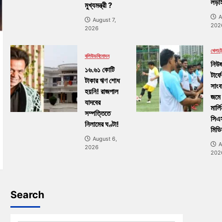
লড়াই
মুখ্যমন্ত্রী ?
A
August 7,
202
2026
খেলা
ট্র
বলিউড
বিনোদন
নিউজ
১৬.৬১ কোটি
টার্ফে
টাকার ঋণ শোধ
সাংব
হয়নি! রাজপাল
জমে
যাদবের
মার্ল
সম্পত্তিতে
সিএ
নিলামের ঘণ্টা!
মিডি
August 6,
A
2026
202
Search