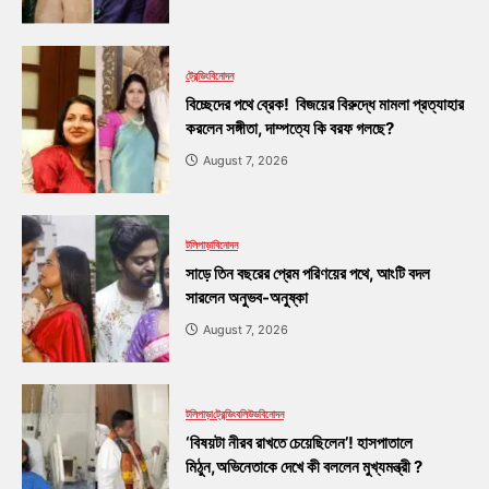
ট্রেন্ডিং
বিনোদন
বিচ্ছেদের পথে ব্রেক! বিজয়ের বিরুদ্ধে মামলা প্রত্যাহার
করলেন সঙ্গীতা, দাম্পত্যে কি বরফ গলছে?
August 7, 2026
টলিপাড়া
বিনোদন
সাড়ে তিন বছরের প্রেম পরিণয়ের পথে, আংটি বদল
সারলেন অনুভব-অনুষ্কা
August 7, 2026
টলিপাড়া
ট্রেন্ডিং
বলিউড
বিনোদন
‘বিষয়টা নীরব রাখতে চেয়েছিলেন’! হাসপাতালে
মিঠুন,অভিনেতাকে দেখে কী বললেন মুখ্যমন্ত্রী ?