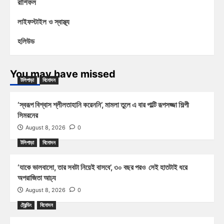
রাশিফল
লাইফস্টাইল ও স্বাস্থ্য
হলিউড
You may have missed
টলিপাড়া
বিনোদন
‘স্বরূপ বিশ্বাস শ্লীলতাহানি করেননি’, মামলা তুলে এ বার পাল্টি রূপসজ্জা শিল্পী
সিমরনের
August 8, 2026
0
টলিপাড়া
বিনোদন
‘যাকে ভালবাসো, তার সবটা নিয়েই বাসবে’, ৩০ বছর পরও সেই হাতটাই ধরে
অপরাজিতা আঢ্য
August 8, 2026
0
ট্রেন্ডিং
বিনোদন