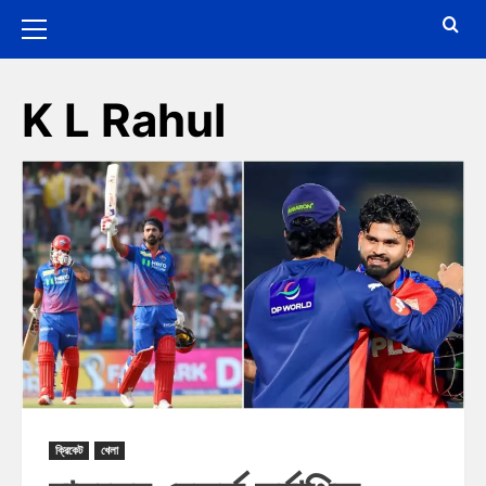
K L Rahul
ক্রিকেট
খেলা