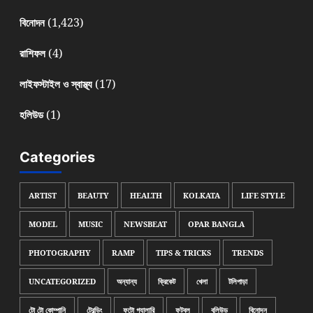
(1,423)
বিনোদন
(4)
রাশিফল
(17)
লাইফস্টাইল ও স্বাস্থ্য
(1)
হলিউড
Categories
ARTIST
BEAUTY
HEALTH
KOLKATA
LIFE STYLE
MODEL
MUSIC
NEWSBEAT
OPAR BANGLA
PHOTOGRAPHY
RAMP
TIPS & TRICKS
TRENDS
UNCATEGORIZED
অন্যান্য
ক্রিকেট
খেলা
টলিপাড়া
টো টো কোম্পানি
ট্রেন্ডিং
ফটো গ্যালারি
ফুটবল
বলিউড
বিনোদন