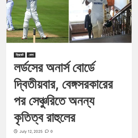
ক্রিকেট
খেলা
লর্ডসের অনার্স বোর্ডে
দ্বিতীয়বার, বেঙ্গসরকারের
পর সেঞ্চুরিতে অনন্য
কৃতিত্ব রাহুলের
0
July 12, 2025