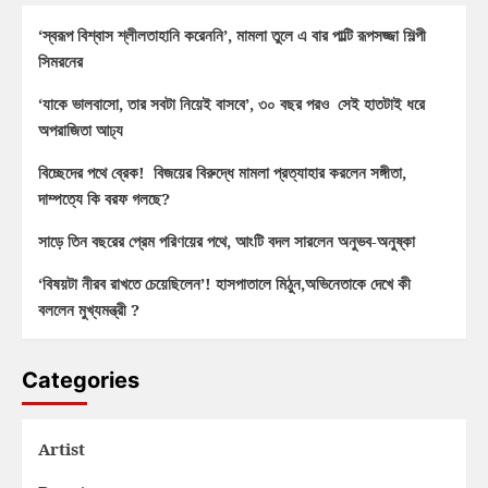
‘স্বরূপ বিশ্বাস শ্লীলতাহানি করেননি’, মামলা তুলে এ বার পাল্টি রূপসজ্জা শিল্পী
সিমরনের
‘যাকে ভালবাসো, তার সবটা নিয়েই বাসবে’, ৩০ বছর পরও সেই হাতটাই ধরে
অপরাজিতা আঢ্য
বিচ্ছেদের পথে ব্রেক! বিজয়ের বিরুদ্ধে মামলা প্রত্যাহার করলেন সঙ্গীতা,
দাম্পত্যে কি বরফ গলছে?
সাড়ে তিন বছরের প্রেম পরিণয়ের পথে, আংটি বদল সারলেন অনুভব-অনুষ্কা
‘বিষয়টা নীরব রাখতে চেয়েছিলেন’! হাসপাতালে মিঠুন,অভিনেতাকে দেখে কী
বললেন মুখ্যমন্ত্রী ?
Categories
Artist