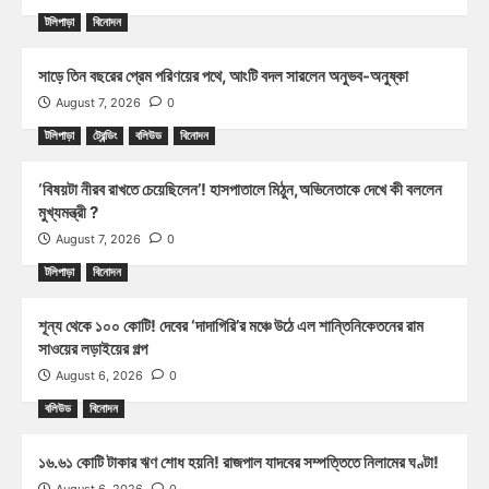
টলিপাড়া
বিনোদন
সাড়ে তিন বছরের প্রেম পরিণয়ের পথে, আংটি বদল সারলেন অনুভব-অনুষ্কা
August 7, 2026
0
টলিপাড়া
ট্রেন্ডিং
বলিউড
বিনোদন
‘বিষয়টা নীরব রাখতে চেয়েছিলেন’! হাসপাতালে মিঠুন,অভিনেতাকে দেখে কী বললেন
মুখ্যমন্ত্রী ?
August 7, 2026
0
টলিপাড়া
বিনোদন
শূন্য থেকে ১০০ কোটি! দেবের ‘দাদাগিরি’র মঞ্চে উঠে এল শান্তিনিকেতনের রাম
সাওয়ের লড়াইয়ের গল্প
August 6, 2026
0
বলিউড
বিনোদন
১৬.৬১ কোটি টাকার ঋণ শোধ হয়নি! রাজপাল যাদবের সম্পত্তিতে নিলামের ঘণ্টা!