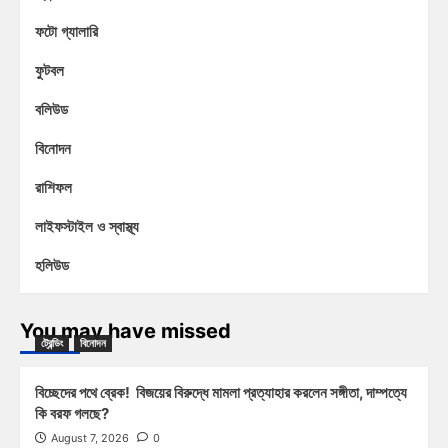
ফটো গ্যালারি
ফুটবল
বলিউড
বিনোদন
রাশিফল
লাইফস্টাইল ও স্বাস্থ্য
হলিউড
You may have missed
ট্রেন্ডিং
বিনোদন
বিচ্ছেদের পথে ব্রেক! বিজয়ের বিরুদ্ধে মামলা প্রত্যাহার করলেন সঙ্গীতা, দাম্পত্যে
কি বরফ গলছে?
August 7, 2026
0