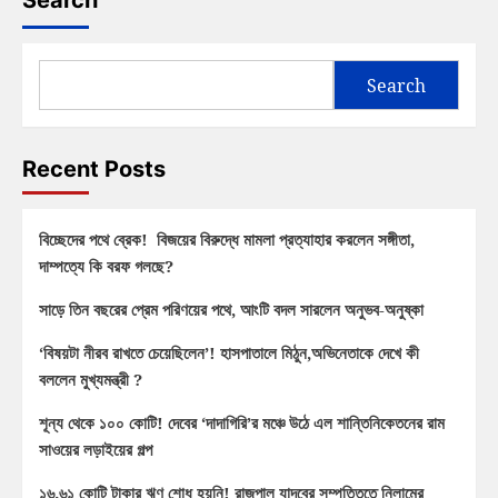
Search
Search
Recent Posts
বিচ্ছেদের পথে ব্রেক! বিজয়ের বিরুদ্ধে মামলা প্রত্যাহার করলেন সঙ্গীতা,
দাম্পত্যে কি বরফ গলছে?
সাড়ে তিন বছরের প্রেম পরিণয়ের পথে, আংটি বদল সারলেন অনুভব-অনুষ্কা
‘বিষয়টা নীরব রাখতে চেয়েছিলেন’! হাসপাতালে মিঠুন,অভিনেতাকে দেখে কী
বললেন মুখ্যমন্ত্রী ?
শূন্য থেকে ১০০ কোটি! দেবের ‘দাদাগিরি’র মঞ্চে উঠে এল শান্তিনিকেতনের রাম
সাওয়ের লড়াইয়ের গল্প
১৬.৬১ কোটি টাকার ঋণ শোধ হয়নি! রাজপাল যাদবের সম্পত্তিতে নিলামের