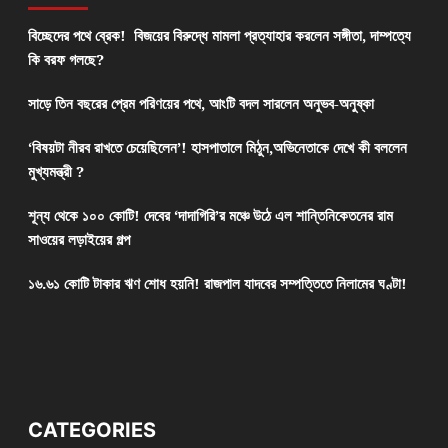
বিচ্ছেদের পথে ব্রেক! বিজয়ের বিরুদ্ধে মামলা প্রত্যাহার করলেন সঙ্গীতা, দাম্পত্যে
কি বরফ গলছে?
সাড়ে তিন বছরের প্রেম পরিণয়ের পথে, আংটি বদল সারলেন অনুভব-অনুষ্কা
‘বিষয়টা নীরব রাখতে চেয়েছিলেন’! হাসপাতালে মিঠুন,অভিনেতাকে দেখে কী বললেন
মুখ্যমন্ত্রী ?
শূন্য থেকে ১০০ কোটি! দেবের ‘দাদাগিরি’র মঞ্চে উঠে এল শান্তিনিকেতনের রাম
সাওয়ের লড়াইয়ের গল্প
১৬.৬১ কোটি টাকার ঋণ শোধ হয়নি! রাজপাল যাদবের সম্পত্তিতে নিলামের ঘণ্টা!
CATEGORIES