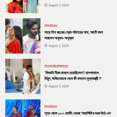
August 7, 2026
টলিপাড়া
বিনোদন
সাড়ে তিন বছরের প্রেম পরিণয়ের পথে, আংটি বদল
সারলেন অনুভব-অনুষ্কা
August 7, 2026
টলিপাড়া
ট্রেন্ডিং
বলিউড
বিনোদন
‘বিষয়টা নীরব রাখতে চেয়েছিলেন’! হাসপাতালে
মিঠুন,অভিনেতাকে দেখে কী বললেন মুখ্যমন্ত্রী ?
August 7, 2026
টলিপাড়া
বিনোদন
শূন্য থেকে ১০০ কোটি! দেবের ‘দাদাগিরি’র মঞ্চে উঠে এল