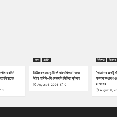
খেলা
ট্রেন্ডিং
টলিপাড়া
বিনোদন
 শোধ হয়নি!
নিউজরুম ছেড়ে টার্ফে সাংবাদিকরা! জমে
‘আমাদের একটু বাঁ
িতে নিলামের
উঠল মার্লিন-সিএসজেসি মিডিয়া ফুটবল
সংসার ভাঙার গুঞ
রণজয়ের
August 6, 2026
0
0
August 6, 2