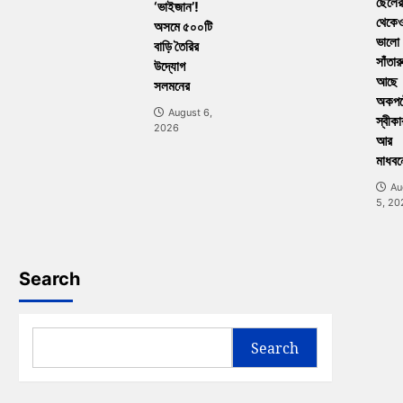
ছেলের
‘ভাইজান’!
থেকে
অসমে ৫০০টি
ভালো
বাড়ি তৈরির
সাঁতার
উদ্যোগ
আছে
সলমনের
অকপট
August 6,
স্বীকা
2026
আর
মাধবন
Au
5, 20
Search
Search