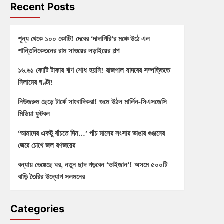
Recent Posts
শূন্য থেকে ১০০ কোটি! দেবের ‘দাদাগিরি’র মঞ্চে উঠে এল
শান্তিনিকেতনের রাম সাওয়ের লড়াইয়ের গল্প
১৬.৬১ কোটি টাকার ঋণ শোধ হয়নি! রাজপাল যাদবের সম্পত্তিতে
নিলামের ঘণ্টা!
নিউজরুম ছেড়ে টার্ফে সাংবাদিকরা! জমে উঠল মার্লিন-সিএসজেসি
মিডিয়া ফুটবল
‘আমাদের একটু বাঁচতে দিন…’ পাঁচ মাসের সংসার ভাঙার গুঞ্জনের
জেরে চোখে জল রণজয়ের
বন্যায় ভেঙেছে ঘর, নতুন ছাদ গড়বেন ‘ভাইজান’! অসমে ৫০০টি
বাড়ি তৈরির উদ্যোগ সলমনের
Categories