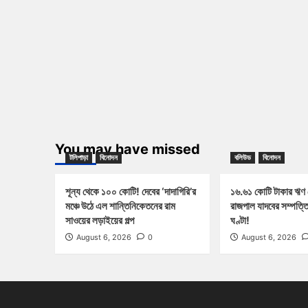
You may have missed
টলিপাড়া
বিনোদন
বলিউড
বিনোদন
শূন্য থেকে ১০০ কোটি! দেবের ‘দাদাগিরি’র
১৬.৬১ কোটি টাকার ঋণ
মঞ্চে উঠে এল শান্তিনিকেতনের রাম
রাজপাল যাদবের সম্পত্ত
সাওয়ের লড়াইয়ের গল্প
ঘণ্টা!
August 6, 2026
0
August 6, 2026