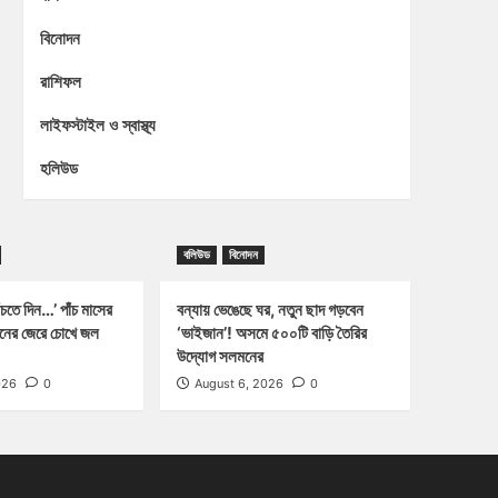
বিনোদন
রাশিফল
লাইফস্টাইল ও স্বাস্থ্য
হলিউড
বলিউড
বিনোদন
চতে দিন…’ পাঁচ মাসের
বন্যায় ভেঙেছে ঘর, নতুন ছাদ গড়বেন
্জনের জেরে চোখে জল
‘ভাইজান’! অসমে ৫০০টি বাড়ি তৈরির
উদ্যোগ সলমনের
026
0
August 6, 2026
0