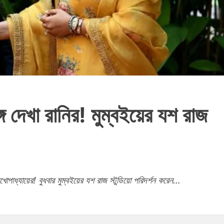
ঙ্গে দেখা রানির! মুম্বইয়ের যশ রাজ
ি মুখোপাধ্যায়ের! বুধবার মুম্বইয়ের যশ রাজ স্টুডিয়ো পরিদর্শন করেন...