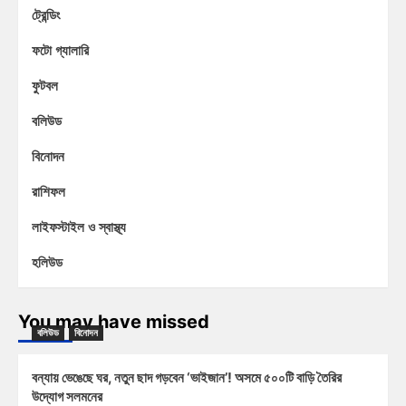
ট্রেন্ডিং
ফটো গ্যালারি
ফুটবল
বলিউড
বিনোদন
রাশিফল
লাইফস্টাইল ও স্বাস্থ্য
হলিউড
You may have missed
বলিউড
বিনোদন
বন্যায় ভেঙেছে ঘর, নতুন ছাদ গড়বেন ‘ভাইজান’! অসমে ৫০০টি বাড়ি তৈরির
উদ্যোগ সলমনের