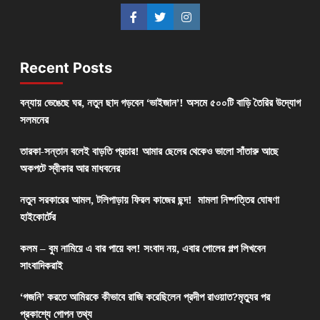
Recent Posts
বন্যায় ভেঙেছে ঘর, নতুন ছাদ গড়বেন ‘ভাইজান’! অসমে ৫০০টি বাড়ি তৈরির উদ্যোগ
সলমনের
তারকা-সন্তান বলেই বাড়তি প্রচার! আমার ছেলের থেকেও ভালো সাঁতারু আছে
অকপটে স্বীকার আর মাধবনের
নতুন সরকারের আমল, টলিপাড়ায় ফিরল কাজের ছন্দ! মামলা নিষ্পত্তির ঘোষণা
হাইকোর্টের
কলম – বুম নামিয়ে এ বার পায়ে বল! সংবাদ নয়, এবার গোলের গল্প লিখবেন
সাংবাদিকরাই
‘গজনি’ করতে আমিরকে কীভাবে রাজি করেছিলেন প্রদীপ রাওয়াত?মৃত্যুর পর
প্রকাশ্যে গোপন তথ্য