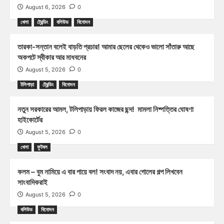
August 6, 2026
0
খেলা
ট্রেন্ডিং
বলিউড
বিনোদন
তারকা-সন্তান বলেই বাড়তি প্রচার! আমার ছেলের থেকেও ভালো সাঁতারু আছে
অকপটে স্বীকার আর মাধবনের
August 5, 2026
0
টলিপাড়া
ট্রেন্ডিং
বিনোদন
নতুন সরকারের আমল, টলিপাড়ায় ফিরল কাজের ছন্দ! মামলা নিষ্পত্তির ঘোষণা
হাইকোর্টের
August 5, 2026
0
খেলা
ফুটবল
কলম – বুম নামিয়ে এ বার পায়ে বল! সংবাদ নয়, এবার গোলের গল্প লিখবেন
সাংবাদিকরাই
August 5, 2026
0
বলিউড
বিনোদন