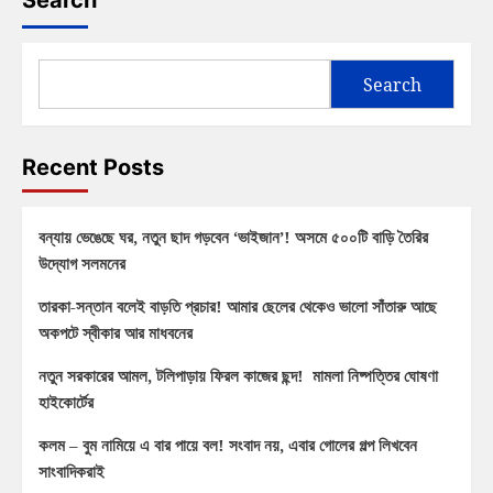
Search
Search
Recent Posts
বন্যায় ভেঙেছে ঘর, নতুন ছাদ গড়বেন ‘ভাইজান’! অসমে ৫০০টি বাড়ি তৈরির
উদ্যোগ সলমনের
তারকা-সন্তান বলেই বাড়তি প্রচার! আমার ছেলের থেকেও ভালো সাঁতারু আছে
অকপটে স্বীকার আর মাধবনের
নতুন সরকারের আমল, টলিপাড়ায় ফিরল কাজের ছন্দ! মামলা নিষ্পত্তির ঘোষণা
হাইকোর্টের
কলম – বুম নামিয়ে এ বার পায়ে বল! সংবাদ নয়, এবার গোলের গল্প লিখবেন
সাংবাদিকরাই