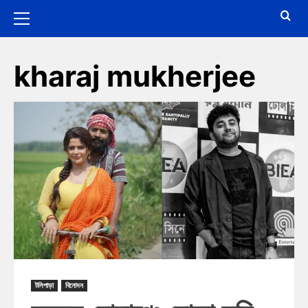
kharaj mukherjee
টলিপাড়া
বিনোদন