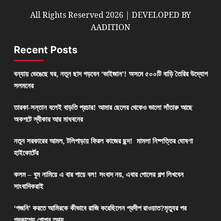
All Rights Reserved 2026 | DEVELOPED BY
AADITION
Recent Posts
বন্যায় ভেঙেছে ঘর, নতুন ছাদ গড়বেন ‘ভাইজান’! অসমে ৫০০টি বাড়ি তৈরির উদ্যোগ
সলমনের
তারকা-সন্তান বলেই বাড়তি প্রচার! আমার ছেলের থেকেও ভালো সাঁতারু আছে
অকপটে স্বীকার আর মাধবনের
নতুন সরকারের আমল, টলিপাড়ায় ফিরল কাজের ছন্দ! মামলা নিষ্পত্তির ঘোষণা
হাইকোর্টের
কলম – বুম নামিয়ে এ বার পায়ে বল! সংবাদ নয়, এবার গোলের গল্প লিখবেন
সাংবাদিকরাই
‘গজনি’ করতে আমিরকে কীভাবে রাজি করেছিলেন প্রদীপ রাওয়াত?মৃত্যুর পর
প্রকাশ্যে গোপন তথ্য