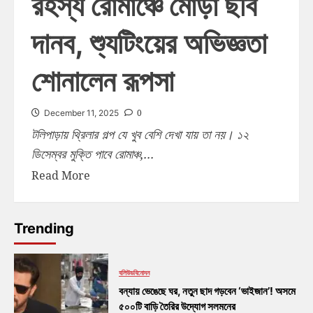
রহস্য রোমাঞ্চে মোড়া ছবি
দানব, শ্যুটিংয়ের অভিজ্ঞতা
শোনালেন রূপসা
0
December 11, 2025
টলিপাড়ায় থ্রিলার গল্প যে খুব বেশি দেখা যায় তা নয়। ১২
ডিসেম্বর মুক্তি পাবে রোমাঞ্চ,...
Read More
Trending
বলিউড
বিনোদন
বন্যায় ভেঙেছে ঘর, নতুন ছাদ গড়বেন ‘ভাইজান’! অসমে
৫০০টি বাড়ি তৈরির উদ্যোগ সলমনের