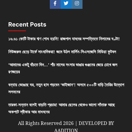
Recent Posts
১৬.৬১ কোটি টাকার ঋণ শোধ হয়নি! রাজপাল যাদবের সম্পত্তিতে নিলামের ঘণ্টা!
নিউজরুম ছেড়ে টার্ফে সাংবাদিকরা! জমে উঠল মার্লিন-সিএসজেসি মিডিয়া ফুটবল
‘আমাদের একটু বাঁচতে দিন…’ পাঁচ মাসের সংসার ভাঙার গুঞ্জনের জেরে চোখে জল
রণজয়ের
বন্যায় ভেঙেছে ঘর, নতুন ছাদ গড়বেন ‘ভাইজান’! অসমে ৫০০টি বাড়ি তৈরির উদ্যোগ
সলমনের
তারকা-সন্তান বলেই বাড়তি প্রচার! আমার ছেলের থেকেও ভালো সাঁতারু আছে
অকপটে স্বীকার আর মাধবনের
All Rights Reserved 2026 | DEVELOPED BY
AADITION