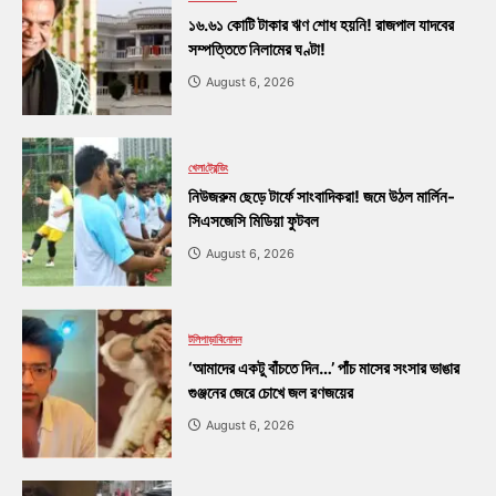
১৬.৬১ কোটি টাকার ঋণ শোধ হয়নি! রাজপাল যাদবের
সম্পত্তিতে নিলামের ঘণ্টা!
August 6, 2026
খেলা
ট্রেন্ডিং
নিউজরুম ছেড়ে টার্ফে সাংবাদিকরা! জমে উঠল মার্লিন-
সিএসজেসি মিডিয়া ফুটবল
August 6, 2026
টলিপাড়া
বিনোদন
‘আমাদের একটু বাঁচতে দিন…’ পাঁচ মাসের সংসার ভাঙার
গুঞ্জনের জেরে চোখে জল রণজয়ের
August 6, 2026