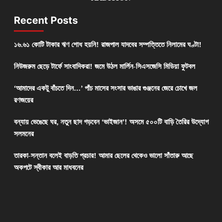
Recent Posts
১৬.৬১ কোটি টাকার ঋণ শোধ হয়নি! রাজপাল যাদবের সম্পত্তিতে নিলামের ঘণ্টা!
নিউজরুম ছেড়ে টার্ফে সাংবাদিকরা! জমে উঠল মার্লিন-সিএসজেসি মিডিয়া ফুটবল
‘আমাদের একটু বাঁচতে দিন…’ পাঁচ মাসের সংসার ভাঙার গুঞ্জনের জেরে চোখে জল
রণজয়ের
বন্যায় ভেঙেছে ঘর, নতুন ছাদ গড়বেন ‘ভাইজান’! অসমে ৫০০টি বাড়ি তৈরির উদ্যোগ
সলমনের
তারকা-সন্তান বলেই বাড়তি প্রচার! আমার ছেলের থেকেও ভালো সাঁতারু আছে
অকপটে স্বীকার আর মাধবনের