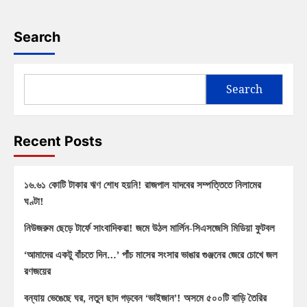
Search
Search
Recent Posts
১৬.৬১ কোটি টাকার ঋণ শোধ হয়নি! রাজপাল যাদবের সম্পত্তিতে নিলামের
ঘণ্টা!
নিউজরুম ছেড়ে টার্ফে সাংবাদিকরা! জমে উঠল মার্লিন-সিএসজেসি মিডিয়া ফুটবল
‘আমাদের একটু বাঁচতে দিন…’ পাঁচ মাসের সংসার ভাঙার গুঞ্জনের জেরে চোখে জল
রণজয়ের
বন্যায় ভেঙেছে ঘর, নতুন ছাদ গড়বেন ‘ভাইজান’! অসমে ৫০০টি বাড়ি তৈরির