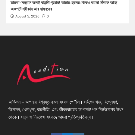
তারকা-সন্তান বলেই বাড়তি প্রচার! আমার ছেলের থেকেও ভালো সাঁতারু আছে
অকপটে স্বীকার আর মাধবনের
August 5, 2026
0
আডিশন – আপনার বিশ্বস্ত বাংলা সংবাদ পোর্টাল। সর্বশেষ খবর, বিশ্লেষণ,
বিনোদন, খেলাধুলা, রাজনীতি, এবং জীবনযাত্রার আপডেট পান নির্ভরযোগ্য উৎস
থেকে। সত্য ও নিরপেক্ষ সংবাদে আমরা প্রতিশ্রুতিবদ্ধ।