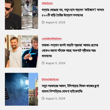
বলিউড
বিনোদন
বন্যায় ভেঙেছে ঘর, নতুন ছাদ গড়বেন ‘ভাইজান’! অসমে
৫০০টি বাড়ি তৈরির উদ্যোগ সলমনের
August 6, 2026
খেলা
ট্রেন্ডিং
বলিউড
বিনোদন
তারকা-সন্তান বলেই বাড়তি প্রচার! আমার ছেলের
থেকেও ভালো সাঁতারু আছে অকপটে স্বীকার আর
মাধবনের
August 5, 2026
টলিপাড়া
ট্রেন্ডিং
বিনোদন
নতুন সরকারের আমল, টলিপাড়ায় ফিরল কাজের ছন্দ!
মামলা নিষ্পত্তির ঘোষণা হাইকোর্টের
August 5, 2026