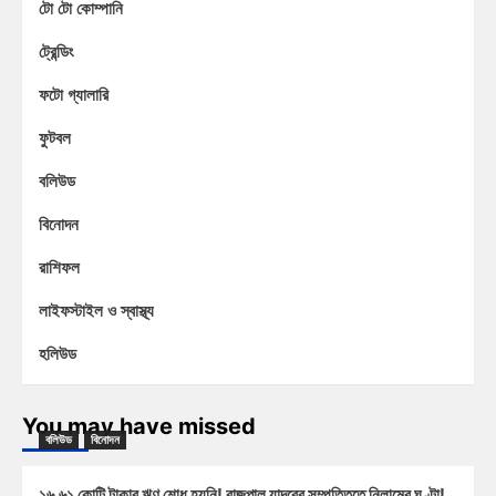
টো টো কোম্পানি
ট্রেন্ডিং
ফটো গ্যালারি
ফুটবল
বলিউড
বিনোদন
রাশিফল
লাইফস্টাইল ও স্বাস্থ্য
হলিউড
You may have missed
বলিউড
বিনোদন
১৬.৬১ কোটি টাকার ঋণ শোধ হয়নি! রাজপাল যাদবের সম্পত্তিতে নিলামের ঘণ্টা!