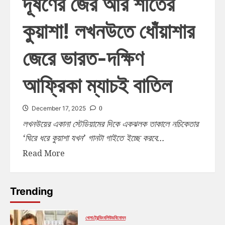
দূষণের জের আর শীতের
কুয়াশা! লখনউতে ধোঁয়াশার
জেরে ভারত-দক্ষিণ
আফ্রিকা ম্যাচই বাতিল
0
December 17, 2025
লখনউয়ের একানা স্টেডিয়ামের দিকে একঝলক তাকালে নচিকেতার
‘ঘিরে ধরে কুয়াশা যখন’ গানটা গাইতে ইচ্ছে করবে...
Read More
Trending
খেলা
ট্রেন্ডিং
বলিউড
বিনোদন