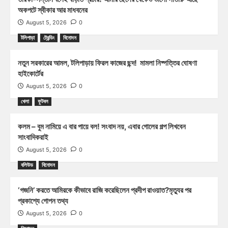
অকপটে স্বীকার আর মাধবনের
August 5, 2026
0
টলিপাড়া
ট্রেন্ডিং
বিনোদন
নতুন সরকারের আমল, টলিপাড়ায় ফিরল কাজের ছন্দ! মামলা নিষ্পত্তির ঘোষণা
হাইকোর্টের
August 5, 2026
0
খেলা
ফুটবল
কলম – বুম নামিয়ে এ বার পায়ে বল! সংবাদ নয়, এবার গোলের গল্প লিখবেন
সাংবাদিকরাই
August 5, 2026
0
বলিউড
বিনোদন
‘গজনি’ করতে আমিরকে কীভাবে রাজি করেছিলেন প্রদীপ রাওয়াত?মৃত্যুর পর
প্রকাশ্যে গোপন তথ্য
August 5, 2026
0