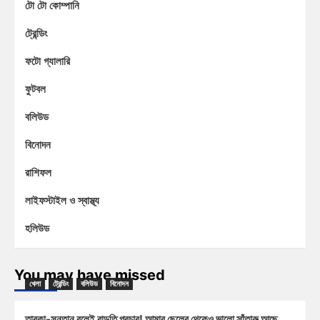
টো টো কোম্পানি
ট্রেন্ডিং
ফটো গ্যালারি
ফুটবল
বলিউড
বিনোদন
রাশিফল
লাইফস্টাইল ও স্বাস্থ্য
হলিউড
You may have missed
খেলা
ট্রেন্ডিং
বলিউড
বিনোদন
তারকা-সন্তান বলেই বাড়তি প্রচার! আমার ছেলের থেকেও ভালো সাঁতারু আছে