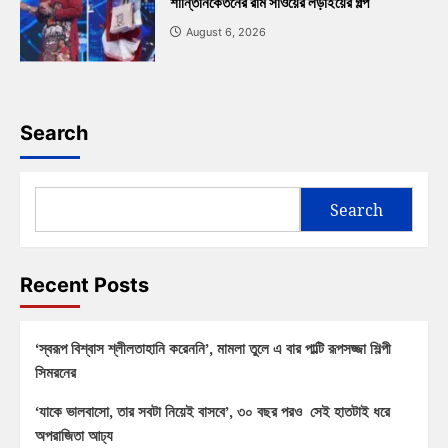
শান্তিনিকেতনের রাম সাওয়ের লড়াইয়ের গল্প
August 6, 2026
Search
Search
Recent Posts
‘স্বরূপ বিশ্বাস শ্লীলতাহানি করেননি’, মামলা তুলে এ বার পাল্টি রূপসজ্জা শিল্পী
সিমরনের
‘যাকে ভালবাসো, তার সবটা নিয়েই বাসবে’, ৩০ বছর পরও সেই হাতটাই ধরে
অপরাজিতা আঢ্য