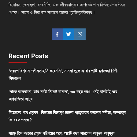
বিনোদন, খেলাধুলা, রাজনীতি, এবং জীবনযাত্রার আপডেট পান নির্ভরযোগ্য উৎস
থেকে। সত্য ও নিরপেক্ষ সংবাদে আমরা প্রতিশ্রুতিবদ্ধ।
Recent Posts
‘স্বরূপ বিশ্বাস শ্লীলতাহানি করেননি’, মামলা তুলে এ বার পাল্টি রূপসজ্জা শিল্পী
সিমরনের
‘যাকে ভালবাসো, তার সবটা নিয়েই বাসবে’, ৩০ বছর পরও সেই হাতটাই ধরে
অপরাজিতা আঢ্য
বিচ্ছেদের পথে ব্রেক! বিজয়ের বিরুদ্ধে মামলা প্রত্যাহার করলেন সঙ্গীতা, দাম্পত্যে
কি বরফ গলছে?
সাড়ে তিন বছরের প্রেম পরিণয়ের পথে, আংটি বদল সারলেন অনুভব-অনুষ্কা