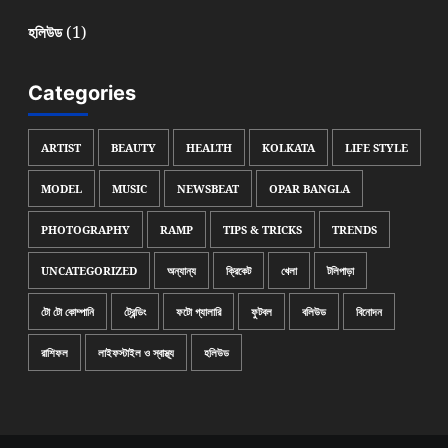
(1)
হলিউড
Categories
ARTIST
BEAUTY
HEALTH
KOLKATA
LIFE STYLE
MODEL
MUSIC
NEWSBEAT
OPAR BANGLA
PHOTOGRAPHY
RAMP
TIPS & TRICKS
TRENDS
UNCATEGORIZED
অন্যান্য
ক্রিকেট
খেলা
টলিপাড়া
টো টো কোম্পানি
ট্রেন্ডিং
ফটো গ্যালারি
ফুটবল
বলিউড
বিনোদন
রাশিফল
লাইফস্টাইল ও স্বাস্থ্য
হলিউড