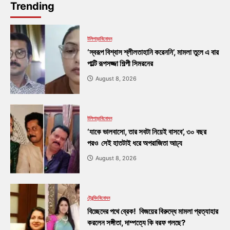
Trending
টলিপাড়া
বিনোদন
‘স্বরূপ বিশ্বাস শ্লীলতাহানি করেননি’, মামলা তুলে এ বার
পাল্টি রূপসজ্জা শিল্পী সিমরনের
August 8, 2026
টলিপাড়া
বিনোদন
‘যাকে ভালবাসো, তার সবটা নিয়েই বাসবে’, ৩০ বছর
পরও সেই হাতটাই ধরে অপরাজিতা আঢ্য
August 8, 2026
ট্রেন্ডিং
বিনোদন
বিচ্ছেদের পথে ব্রেক! বিজয়ের বিরুদ্ধে মামলা প্রত্যাহার
করলেন সঙ্গীতা, দাম্পত্যে কি বরফ গলছে?