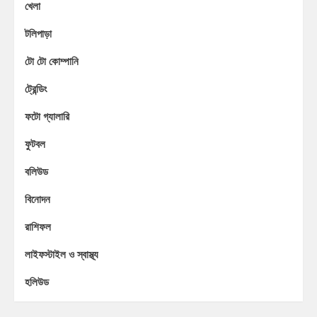
খেলা
টলিপাড়া
টো টো কোম্পানি
ট্রেন্ডিং
ফটো গ্যালারি
ফুটবল
বলিউড
বিনোদন
রাশিফল
লাইফস্টাইল ও স্বাস্থ্য
হলিউড