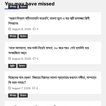
You may have missed
টলিপাড়া
বিনোদন
‘স্বরূপ বিশ্বাস শ্লীলতাহানি করেননি’, মামলা তুলে এ বার পাল্টি রূপসজ্জা শিল্পী
সিমরনের
August 8, 2026
0
টলিপাড়া
বিনোদন
‘যাকে ভালবাসো, তার সবটা নিয়েই বাসবে’, ৩০ বছর পরও সেই হাতটাই ধরে
অপরাজিতা আঢ্য
August 8, 2026
0
ট্রেন্ডিং
বিনোদন
বিচ্ছেদের পথে ব্রেক! বিজয়ের বিরুদ্ধে মামলা প্রত্যাহার করলেন সঙ্গীতা, দাম্পত্যে
কি বরফ গলছে?
August 7, 2026
0
টলিপাড়া
বিনোদন