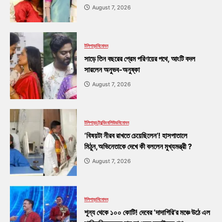
August 7, 2026
টলিপাড়া
বিনোদন
সাড়ে তিন বছরের প্রেম পরিণয়ের পথে, আংটি বদল
সারলেন অনুভব-অনুষ্কা
August 7, 2026
টলিপাড়া
ট্রেন্ডিং
বলিউড
বিনোদন
‘বিষয়টা নীরব রাখতে চেয়েছিলেন’! হাসপাতালে
মিঠুন,অভিনেতাকে দেখে কী বললেন মুখ্যমন্ত্রী ?
August 7, 2026
টলিপাড়া
বিনোদন
শূন্য থেকে ১০০ কোটি! দেবের ‘দাদাগিরি’র মঞ্চে উঠে এল