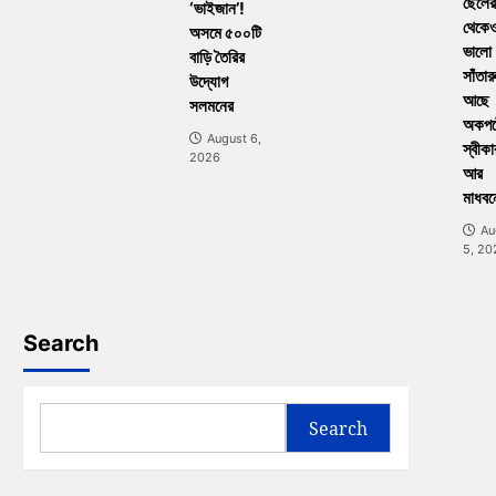
ছেলের
‘ভাইজান’!
থেকে
অসমে ৫০০টি
ভালো
বাড়ি তৈরির
সাঁতার
উদ্যোগ
আছে
সলমনের
অকপট
August 6,
স্বীকা
2026
আর
মাধবন
Au
5, 20
Search
Search