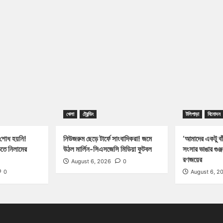
খেলা
ট্রেন্ডিং
টলিপাড়া
বিনোদন
 শোধ হয়নি!
নিউজরুম ছেড়ে টার্ফে সাংবাদিকরা! জমে
‘আমাদের একটু বাঁ
িতে নিলামের
উঠল মার্লিন-সিএসজেসি মিডিয়া ফুটবল
সংসার ভাঙার গুঞ
রণজয়ের
August 6, 2026
0
0
August 6, 2