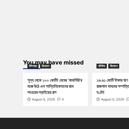
You may have missed
টলিপাড়া
বিনোদন
বলিউড
বিনোদন
শূন্য থেকে ১০০ কোটি! দেবের ‘দাদাগিরি’র
১৬.৬১ কোটি টাকার ঋণ
মঞ্চে উঠে এল শান্তিনিকেতনের রাম
রাজপাল যাদবের সম্পত্ত
সাওয়ের লড়াইয়ের গল্প
ঘণ্টা!
August 6, 2026
0
August 6, 2026