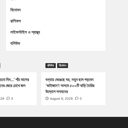
বিনোদন
রাশিফল
লাইফস্টাইল ও স্বাস্থ্য
হলিউড
বলিউড
বিনোদন
চতে দিন…’ পাঁচ মাসের
বন্যায় ভেঙেছে ঘর, নতুন ছাদ গড়বেন
্জনের জেরে চোখে জল
‘ভাইজান’! অসমে ৫০০টি বাড়ি তৈরির
উদ্যোগ সলমনের
026
0
August 6, 2026
0