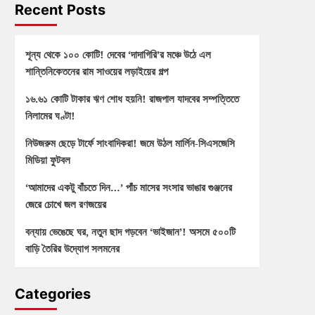
Recent Posts
শূন্য থেকে ১০০ কোটি! দেবের ‘দাদাগিরি’র মঞ্চে উঠে এল
শান্তিনিকেতনের রাম সাওয়ের লড়াইয়ের গল্প
১৬.৬১ কোটি টাকার ঋণ শোধ হয়নি! রাজপাল যাদবের সম্পত্তিতে
নিলামের ঘণ্টা!
নিউজরুম ছেড়ে টার্ফে সাংবাদিকরা! জমে উঠল মার্লিন-সিএসজেসি
মিডিয়া ফুটবল
‘আমাদের একটু বাঁচতে দিন…’ পাঁচ মাসের সংসার ভাঙার গুঞ্জনের
জেরে চোখে জল রণজয়ের
বন্যায় ভেঙেছে ঘর, নতুন ছাদ গড়বেন ‘ভাইজান’! অসমে ৫০০টি
বাড়ি তৈরির উদ্যোগ সলমনের
Categories