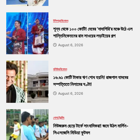
টলিপাড়া
বিনোদন
শূন্য থেকে ১০০ কোটি! দেবের ‘দাদাগিরি’র মঞ্চে উঠে এল
শান্তিনিকেতনের রাম সাওয়ের লড়াইয়ের গল্প
August 6, 2026
বলিউড
বিনোদন
১৬.৬১ কোটি টাকার ঋণ শোধ হয়নি! রাজপাল যাদবের
সম্পত্তিতে নিলামের ঘণ্টা!
August 6, 2026
খেলা
ট্রেন্ডিং
নিউজরুম ছেড়ে টার্ফে সাংবাদিকরা! জমে উঠল মার্লিন-
সিএসজেসি মিডিয়া ফুটবল