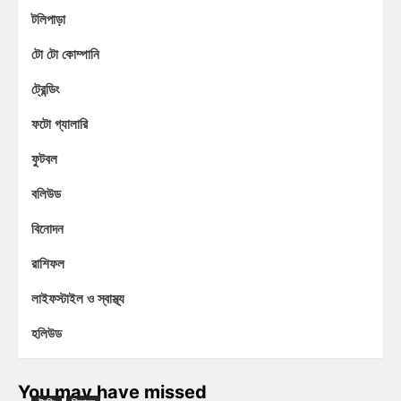
টলিপাড়া
টো টো কোম্পানি
ট্রেন্ডিং
ফটো গ্যালারি
ফুটবল
বলিউড
বিনোদন
রাশিফল
লাইফস্টাইল ও স্বাস্থ্য
হলিউড
You may have missed