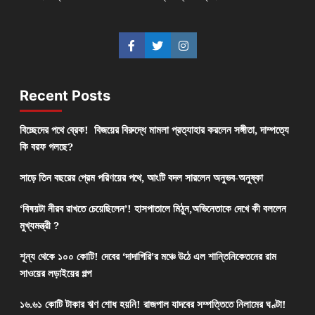
Recent Posts
বিচ্ছেদের পথে ব্রেক! বিজয়ের বিরুদ্ধে মামলা প্রত্যাহার করলেন সঙ্গীতা, দাম্পত্যে
কি বরফ গলছে?
সাড়ে তিন বছরের প্রেম পরিণয়ের পথে, আংটি বদল সারলেন অনুভব-অনুষ্কা
‘বিষয়টা নীরব রাখতে চেয়েছিলেন’! হাসপাতালে মিঠুন,অভিনেতাকে দেখে কী বললেন
মুখ্যমন্ত্রী ?
শূন্য থেকে ১০০ কোটি! দেবের ‘দাদাগিরি’র মঞ্চে উঠে এল শান্তিনিকেতনের রাম
সাওয়ের লড়াইয়ের গল্প
১৬.৬১ কোটি টাকার ঋণ শোধ হয়নি! রাজপাল যাদবের সম্পত্তিতে নিলামের ঘণ্টা!