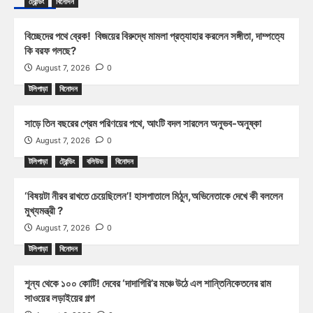
ট্রেন্ডিং
বিনোদন
বিচ্ছেদের পথে ব্রেক! বিজয়ের বিরুদ্ধে মামলা প্রত্যাহার করলেন সঙ্গীতা, দাম্পত্যে
কি বরফ গলছে?
August 7, 2026
0
টলিপাড়া
বিনোদন
সাড়ে তিন বছরের প্রেম পরিণয়ের পথে, আংটি বদল সারলেন অনুভব-অনুষ্কা
August 7, 2026
0
টলিপাড়া
ট্রেন্ডিং
বলিউড
বিনোদন
‘বিষয়টা নীরব রাখতে চেয়েছিলেন’! হাসপাতালে মিঠুন,অভিনেতাকে দেখে কী বললেন
মুখ্যমন্ত্রী ?
August 7, 2026
0
টলিপাড়া
বিনোদন
শূন্য থেকে ১০০ কোটি! দেবের ‘দাদাগিরি’র মঞ্চে উঠে এল শান্তিনিকেতনের রাম
সাওয়ের লড়াইয়ের গল্প