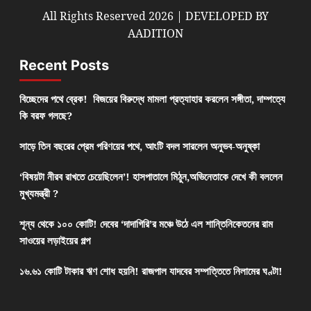
All Rights Reserved 2026 | DEVELOPED BY
AADITION
Recent Posts
বিচ্ছেদের পথে ব্রেক! বিজয়ের বিরুদ্ধে মামলা প্রত্যাহার করলেন সঙ্গীতা, দাম্পত্যে
কি বরফ গলছে?
সাড়ে তিন বছরের প্রেম পরিণয়ের পথে, আংটি বদল সারলেন অনুভব-অনুষ্কা
‘বিষয়টা নীরব রাখতে চেয়েছিলেন’! হাসপাতালে মিঠুন,অভিনেতাকে দেখে কী বললেন
মুখ্যমন্ত্রী ?
শূন্য থেকে ১০০ কোটি! দেবের ‘দাদাগিরি’র মঞ্চে উঠে এল শান্তিনিকেতনের রাম
সাওয়ের লড়াইয়ের গল্প
১৬.৬১ কোটি টাকার ঋণ শোধ হয়নি! রাজপাল যাদবের সম্পত্তিতে নিলামের ঘণ্টা!