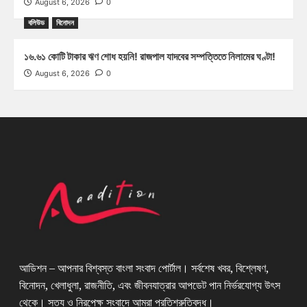
August 6, 2026
0
বলিউড
বিনোদন
১৬.৬১ কোটি টাকার ঋণ শোধ হয়নি! রাজপাল যাদবের সম্পত্তিতে নিলামের ঘণ্টা!
August 6, 2026
0
আডিশন – আপনার বিশ্বস্ত বাংলা সংবাদ পোর্টাল। সর্বশেষ খবর, বিশ্লেষণ,
বিনোদন, খেলাধুলা, রাজনীতি, এবং জীবনযাত্রার আপডেট পান নির্ভরযোগ্য উৎস
থেকে। সত্য ও নিরপেক্ষ সংবাদে আমরা প্রতিশ্রুতিবদ্ধ।