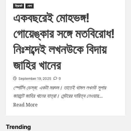
ক্রিকেট
খেলা
একবছরেই মোহভঙ্গ!
গোয়েঙ্কার সঙ্গে মতবিরোধ!
নিঃশব্দেই লখনউকে বিদায়
জাহির খানের
0
September 19, 2025
স্পোর্টস ডেস্ক: একটা মরশুম। তাতেই থামল লখনউ সুপার
জায়ান্টে জাহির খানের যাত্রা। মেন্টরের দায়িত্ব নেওয়ার...
Read More
Trending