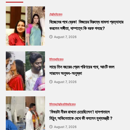
ট্রেন্ডিং
বিনোদন
বিচ্ছেদের পথে ব্রেক! বিজয়ের বিরুদ্ধে মামলা প্রত্যাহার
করলেন সঙ্গীতা, দাম্পত্যে কি বরফ গলছে?
August 7, 2026
টলিপাড়া
বিনোদন
সাড়ে তিন বছরের প্রেম পরিণয়ের পথে, আংটি বদল
সারলেন অনুভব-অনুষ্কা
August 7, 2026
টলিপাড়া
ট্রেন্ডিং
বলিউড
বিনোদন
‘বিষয়টা নীরব রাখতে চেয়েছিলেন’! হাসপাতালে
মিঠুন,অভিনেতাকে দেখে কী বললেন মুখ্যমন্ত্রী ?
August 7, 2026