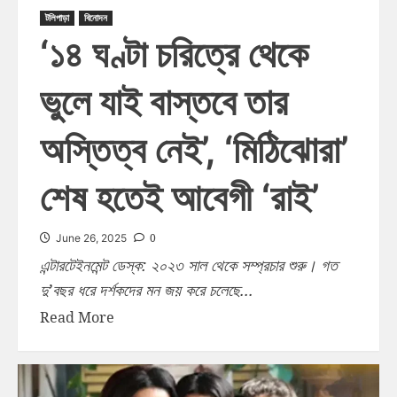
টলিপাড়া
বিনোদন
‘১৪ ঘণ্টা চরিত্রে থেকে
ভুলে যাই বাস্তবে তার
অস্তিত্ব নেই’, ‘মিঠিঝোরা’
শেষ হতেই আবেগী ‘রাই’
0
June 26, 2025
এন্টারটেইনমেন্ট ডেস্ক: ২০২৩ সাল থেকে সম্প্রচার শুরু। গত
দু’বছর ধরে দর্শকদের মন জয় করে চলেছে...
Read More