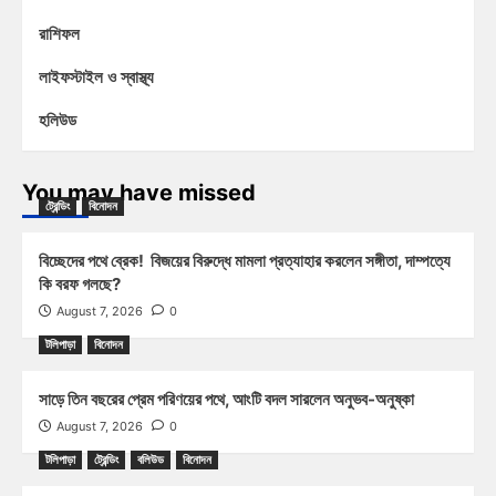
রাশিফল
লাইফস্টাইল ও স্বাস্থ্য
হলিউড
You may have missed
ট্রেন্ডিং
বিনোদন
বিচ্ছেদের পথে ব্রেক! বিজয়ের বিরুদ্ধে মামলা প্রত্যাহার করলেন সঙ্গীতা, দাম্পত্যে
কি বরফ গলছে?
August 7, 2026
0
টলিপাড়া
বিনোদন
সাড়ে তিন বছরের প্রেম পরিণয়ের পথে, আংটি বদল সারলেন অনুভব-অনুষ্কা
August 7, 2026
0
টলিপাড়া
ট্রেন্ডিং
বলিউড
বিনোদন