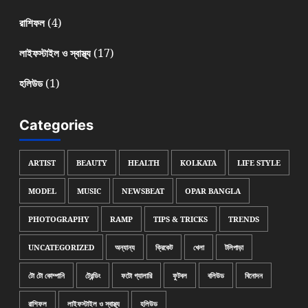
(4)
রাশিফল
(17)
লাইফস্টাইল ও স্বাস্থ্য
(1)
হলিউড
Categories
ARTIST
BEAUTY
HEALTH
KOLKATA
LIFE STYLE
MODEL
MUSIC
NEWSBEAT
OPAR BANGLA
PHOTOGRAPHY
RAMP
TIPS & TRICKS
TRENDS
UNCATEGORIZED
অন্যান্য
ক্রিকেট
খেলা
টলিপাড়া
টো টো কোম্পানি
ট্রেন্ডিং
ফটো গ্যালারি
ফুটবল
বলিউড
বিনোদন
রাশিফল
লাইফস্টাইল ও স্বাস্থ্য
হলিউড