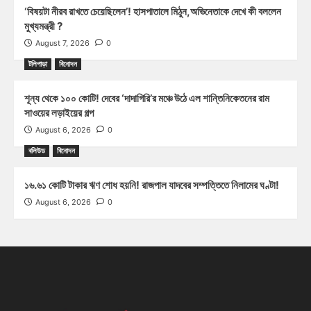
‘বিষয়টা নীরব রাখতে চেয়েছিলেন’! হাসপাতালে মিঠুন,অভিনেতাকে দেখে কী বললেন
মুখ্যমন্ত্রী ?
August 7, 2026
0
টলিপাড়া
বিনোদন
শূন্য থেকে ১০০ কোটি! দেবের ‘দাদাগিরি’র মঞ্চে উঠে এল শান্তিনিকেতনের রাম
সাওয়ের লড়াইয়ের গল্প
August 6, 2026
0
বলিউড
বিনোদন
১৬.৬১ কোটি টাকার ঋণ শোধ হয়নি! রাজপাল যাদবের সম্পত্তিতে নিলামের ঘণ্টা!
August 6, 2026
0