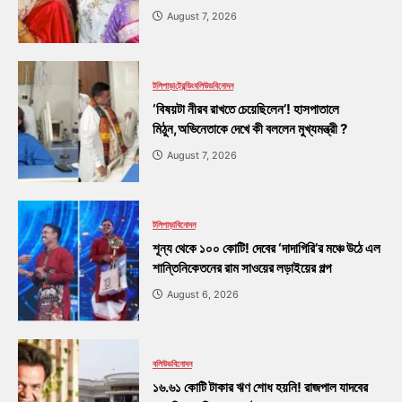
August 7, 2026
টলিপাড়া
ট্রেন্ডিং
বলিউড
বিনোদন
‘বিষয়টা নীরব রাখতে চেয়েছিলেন’! হাসপাতালে
মিঠুন,অভিনেতাকে দেখে কী বললেন মুখ্যমন্ত্রী ?
August 7, 2026
টলিপাড়া
বিনোদন
শূন্য থেকে ১০০ কোটি! দেবের ‘দাদাগিরি’র মঞ্চে উঠে এল
শান্তিনিকেতনের রাম সাওয়ের লড়াইয়ের গল্প
August 6, 2026
বলিউড
বিনোদন
১৬.৬১ কোটি টাকার ঋণ শোধ হয়নি! রাজপাল যাদবের