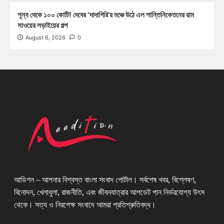
শূন্য থেকে ১০০ কোটি! দেবের ‘দাদাগিরি’র মঞ্চে উঠে এল শান্তিনিকেতনের রাম
সাওয়ের লড়াইয়ের গল্প
August 6, 2026
0
আডিশন – আপনার বিশ্বস্ত বাংলা সংবাদ পোর্টাল। সর্বশেষ খবর, বিশ্লেষণ,
বিনোদন, খেলাধুলা, রাজনীতি, এবং জীবনযাত্রার আপডেট পান নির্ভরযোগ্য উৎস
থেকে। সত্য ও নিরপেক্ষ সংবাদে আমরা প্রতিশ্রুতিবদ্ধ।