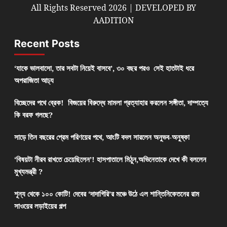
All Rights Reserved 2026 | DEVELOPED BY
AADITION
Recent Posts
‘যাকে ভালবাসো, তার সবটা নিয়েই বাসবে’, ৩০ বছর পরও সেই হাতটাই ধরে
অপরাজিতা আঢ্য
বিচ্ছেদের পথে ব্রেক! বিজয়ের বিরুদ্ধে মামলা প্রত্যাহার করলেন সঙ্গীতা, দাম্পত্যে
কি বরফ গলছে?
সাড়ে তিন বছরের প্রেম পরিণয়ের পথে, আংটি বদল সারলেন অনুভব-অনুষ্কা
‘বিষয়টা নীরব রাখতে চেয়েছিলেন’! হাসপাতালে মিঠুন,অভিনেতাকে দেখে কী বললেন
মুখ্যমন্ত্রী ?
শূন্য থেকে ১০০ কোটি! দেবের ‘দাদাগিরি’র মঞ্চে উঠে এল শান্তিনিকেতনের রাম
সাওয়ের লড়াইয়ের গল্প