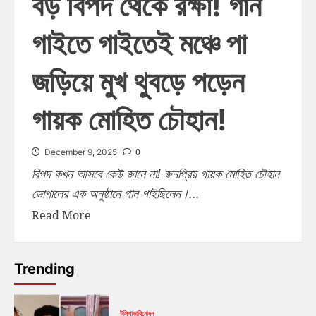
বড় বিপদ থেকে রক্ষা! গান
গাইতে গাইতেই মঞ্চে পা
জড়িয়ে মুখ থুবড়ে পড়েন
গায়ক মোহিত চৌহান!
0
December 9, 2025
বিপদ কখন আসবে কেউ জানে না! জনপ্রিয় গায়ক মোহিত চৌহান
ভোপালের এক অনুষ্ঠানে গান গাইছিলেন।...
Read More
Trending
টলিপাড়া
বিনোদন