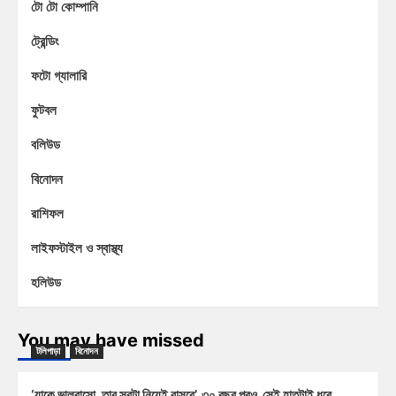
টো টো কোম্পানি
ট্রেন্ডিং
ফটো গ্যালারি
ফুটবল
বলিউড
বিনোদন
রাশিফল
লাইফস্টাইল ও স্বাস্থ্য
হলিউড
You may have missed
টলিপাড়া
বিনোদন
‘যাকে ভালবাসো, তার সবটা নিয়েই বাসবে’, ৩০ বছর পরও সেই হাতটাই ধরে