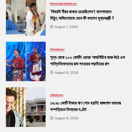
টলিপাড়া
ট্রেন্ডিং
বলিউড
বিনোদন
‘বিষয়টা নীরব রাখতে চেয়েছিলেন’! হাসপাতালে
মিঠুন,অভিনেতাকে দেখে কী বললেন মুখ্যমন্ত্রী ?
August 7, 2026
টলিপাড়া
বিনোদন
শূন্য থেকে ১০০ কোটি! দেবের ‘দাদাগিরি’র মঞ্চে উঠে এল
শান্তিনিকেতনের রাম সাওয়ের লড়াইয়ের গল্প
August 6, 2026
বলিউড
বিনোদন
১৬.৬১ কোটি টাকার ঋণ শোধ হয়নি! রাজপাল যাদবের
সম্পত্তিতে নিলামের ঘণ্টা!
August 6, 2026