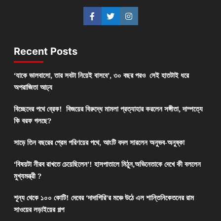
Recent Posts
‘যাকে ভালবাসো, তার সবটা নিয়েই বাসবে’, ৩০ বছর পরও সেই হাতটাই ধরে
অপরাজিতা আঢ্য
বিচ্ছেদের পথে ব্রেক! বিজয়ের বিরুদ্ধে মামলা প্রত্যাহার করলেন সঙ্গীতা, দাম্পত্যে
কি বরফ গলছে?
সাড়ে তিন বছরের প্রেম পরিণয়ের পথে, আংটি বদল সারলেন অনুভব-অনুষ্কা
‘বিষয়টা নীরব রাখতে চেয়েছিলেন’! হাসপাতালে মিঠুন,অভিনেতাকে দেখে কী বললেন
মুখ্যমন্ত্রী ?
শূন্য থেকে ১০০ কোটি! দেবের ‘দাদাগিরি’র মঞ্চে উঠে এল শান্তিনিকেতনের রাম
সাওয়ের লড়াইয়ের গল্প