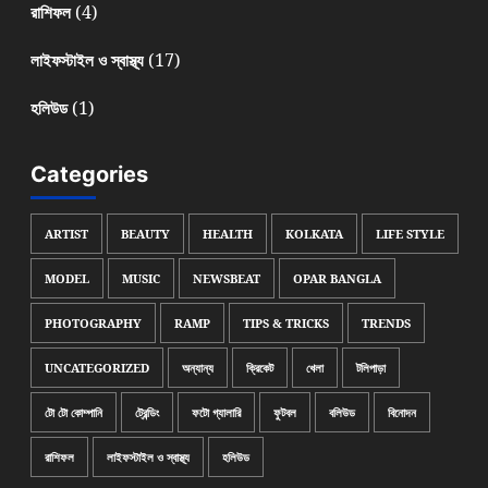
(4)
রাশিফল
(17)
লাইফস্টাইল ও স্বাস্থ্য
(1)
হলিউড
Categories
ARTIST
BEAUTY
HEALTH
KOLKATA
LIFE STYLE
MODEL
MUSIC
NEWSBEAT
OPAR BANGLA
PHOTOGRAPHY
RAMP
TIPS & TRICKS
TRENDS
UNCATEGORIZED
অন্যান্য
ক্রিকেট
খেলা
টলিপাড়া
টো টো কোম্পানি
ট্রেন্ডিং
ফটো গ্যালারি
ফুটবল
বলিউড
বিনোদন
রাশিফল
লাইফস্টাইল ও স্বাস্থ্য
হলিউড