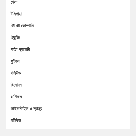
খেলা
টলিপাড়া
টো টো কোম্পানি
ট্রেন্ডিং
ফটো গ্যালারি
ফুটবল
বলিউড
বিনোদন
রাশিফল
লাইফস্টাইল ও স্বাস্থ্য
হলিউড