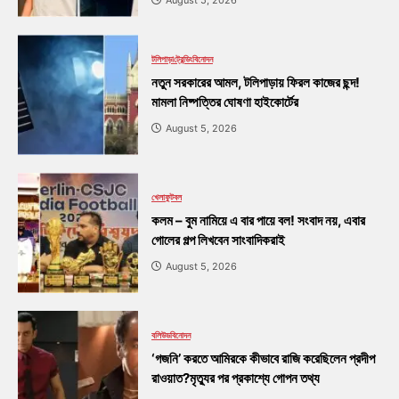
August 5, 2026
টলিপাড়া
ট্রেন্ডিং
বিনোদন
নতুন সরকারের আমল, টলিপাড়ায় ফিরল কাজের ছন্দ!
মামলা নিষ্পত্তির ঘোষণা হাইকোর্টের
August 5, 2026
খেলা
ফুটবল
কলম – বুম নামিয়ে এ বার পায়ে বল! সংবাদ নয়, এবার
গোলের গল্প লিখবেন সাংবাদিকরাই
August 5, 2026
বলিউড
বিনোদন
‘গজনি’ করতে আমিরকে কীভাবে রাজি করেছিলেন প্রদীপ
রাওয়াত?মৃত্যুর পর প্রকাশ্যে গোপন তথ্য