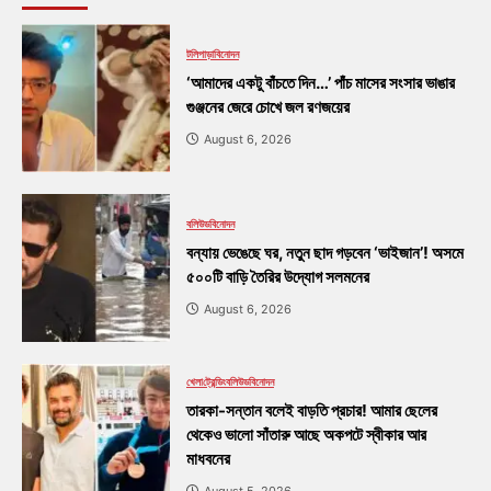
টলিপাড়া
বিনোদন
‘আমাদের একটু বাঁচতে দিন…’ পাঁচ মাসের সংসার ভাঙার
গুঞ্জনের জেরে চোখে জল রণজয়ের
August 6, 2026
বলিউড
বিনোদন
বন্যায় ভেঙেছে ঘর, নতুন ছাদ গড়বেন ‘ভাইজান’! অসমে
৫০০টি বাড়ি তৈরির উদ্যোগ সলমনের
August 6, 2026
খেলা
ট্রেন্ডিং
বলিউড
বিনোদন
তারকা-সন্তান বলেই বাড়তি প্রচার! আমার ছেলের
থেকেও ভালো সাঁতারু আছে অকপটে স্বীকার আর
মাধবনের