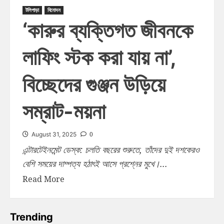
টলিপাড়া
বিনোদন
‘কারুর ব্যক্তিগত জীবনকে
লাফিং স্টক করা যায় না’,
বিচ্ছেদের গুঞ্জন উড়িয়ে
সম্রাট-ময়না
0
August 31, 2025
এন্টারটেইনমেন্ট ডেস্ক: চলতি বছরের শুরুতে, তাঁদের দুই দশকেরও
বেশি সময়ের দাম্পত্য হঠাৎই আসে প্রশ্নের মুখে।...
Read More
Trending