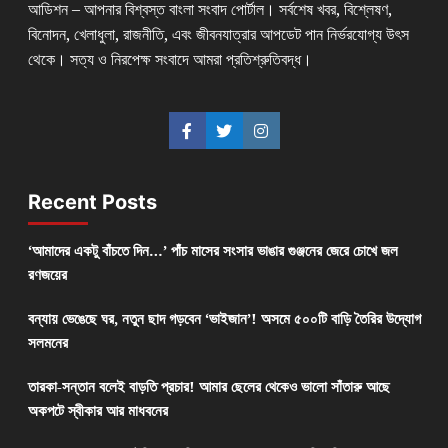
আডিশন – আপনার বিশ্বস্ত বাংলা সংবাদ পোর্টাল। সর্বশেষ খবর, বিশ্লেষণ,
বিনোদন, খেলাধুলা, রাজনীতি, এবং জীবনযাত্রার আপডেট পান নির্ভরযোগ্য উৎস
থেকে। সত্য ও নিরপেক্ষ সংবাদে আমরা প্রতিশ্রুতিবদ্ধ।
Recent Posts
‘আমাদের একটু বাঁচতে দিন…’ পাঁচ মাসের সংসার ভাঙার গুঞ্জনের জেরে চোখে জল
রণজয়ের
বন্যায় ভেঙেছে ঘর, নতুন ছাদ গড়বেন ‘ভাইজান’! অসমে ৫০০টি বাড়ি তৈরির উদ্যোগ
সলমনের
তারকা-সন্তান বলেই বাড়তি প্রচার! আমার ছেলের থেকেও ভালো সাঁতারু আছে
অকপটে স্বীকার আর মাধবনের