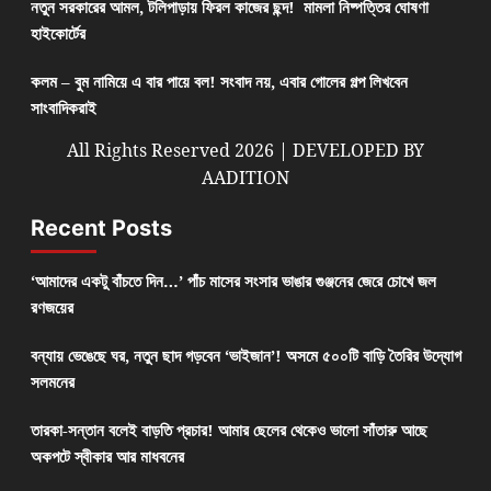
নতুন সরকারের আমল, টলিপাড়ায় ফিরল কাজের ছন্দ! মামলা নিষ্পত্তির ঘোষণা
হাইকোর্টের
কলম – বুম নামিয়ে এ বার পায়ে বল! সংবাদ নয়, এবার গোলের গল্প লিখবেন
সাংবাদিকরাই
All Rights Reserved 2026 | DEVELOPED BY
AADITION
Recent Posts
‘আমাদের একটু বাঁচতে দিন…’ পাঁচ মাসের সংসার ভাঙার গুঞ্জনের জেরে চোখে জল
রণজয়ের
বন্যায় ভেঙেছে ঘর, নতুন ছাদ গড়বেন ‘ভাইজান’! অসমে ৫০০টি বাড়ি তৈরির উদ্যোগ
সলমনের
তারকা-সন্তান বলেই বাড়তি প্রচার! আমার ছেলের থেকেও ভালো সাঁতারু আছে
অকপটে স্বীকার আর মাধবনের