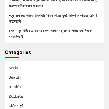
তারকা-সন্তান বলেই বাড়তি প্রচার! আমার ছেলের থেকেও ভালো সাঁতারু আছে
অকপটে স্বীকার আর মাধবনের
নতুন সরকারের আমল, টলিপাড়ায় ফিরল কাজের ছন্দ! মামলা নিষ্পত্তির ঘোষণা
হাইকোর্টের
কলম – বুম নামিয়ে এ বার পায়ে বল! সংবাদ নয়, এবার গোলের গল্প লিখবেন
সাংবাদিকরাই
Categories
Artist
Beauty
Health
Kolkata
Life style