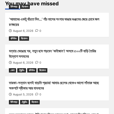
You may have missed
টলিপাড়া
বিনোদন
‘আমাদের একটু বাঁচতে দিন…’ পাঁচ মাসের সংসার ভাঙার গুঞ্জনের জেরে চোখে জল
রণজয়ের
August 6, 2026
0
বলিউড
বিনোদন
বন্যায় ভেঙেছে ঘর, নতুন ছাদ গড়বেন ‘ভাইজান’! অসমে ৫০০টি বাড়ি তৈরির
উদ্যোগ সলমনের
August 6, 2026
0
খেলা
ট্রেন্ডিং
বলিউড
বিনোদন
তারকা-সন্তান বলেই বাড়তি প্রচার! আমার ছেলের থেকেও ভালো সাঁতারু আছে
অকপটে স্বীকার আর মাধবনের
August 5, 2026
0
টলিপাড়া
ট্রেন্ডিং
বিনোদন