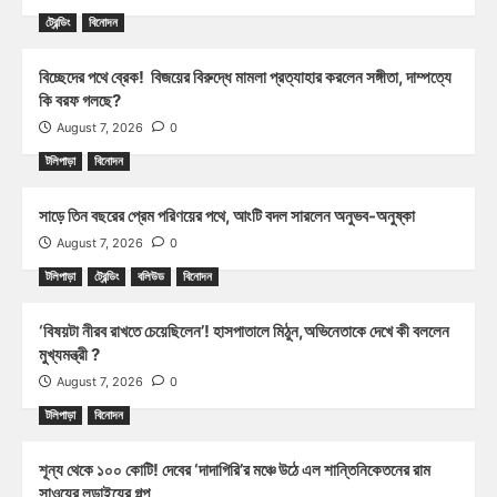
ট্রেন্ডিং
বিনোদন
বিচ্ছেদের পথে ব্রেক! বিজয়ের বিরুদ্ধে মামলা প্রত্যাহার করলেন সঙ্গীতা, দাম্পত্যে
কি বরফ গলছে?
August 7, 2026
0
টলিপাড়া
বিনোদন
সাড়ে তিন বছরের প্রেম পরিণয়ের পথে, আংটি বদল সারলেন অনুভব-অনুষ্কা
August 7, 2026
0
টলিপাড়া
ট্রেন্ডিং
বলিউড
বিনোদন
‘বিষয়টা নীরব রাখতে চেয়েছিলেন’! হাসপাতালে মিঠুন,অভিনেতাকে দেখে কী বললেন
মুখ্যমন্ত্রী ?
August 7, 2026
0
টলিপাড়া
বিনোদন
শূন্য থেকে ১০০ কোটি! দেবের ‘দাদাগিরি’র মঞ্চে উঠে এল শান্তিনিকেতনের রাম
সাওয়ের লড়াইয়ের গল্প