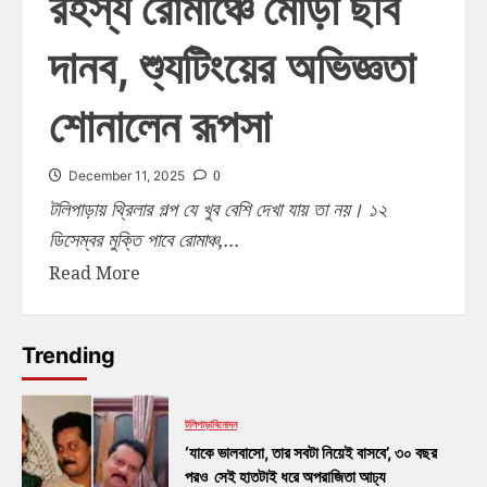
রহস্য রোমাঞ্চে মোড়া ছবি
দানব, শ্যুটিংয়ের অভিজ্ঞতা
শোনালেন রূপসা
0
December 11, 2025
টলিপাড়ায় থ্রিলার গল্প যে খুব বেশি দেখা যায় তা নয়। ১২
ডিসেম্বর মুক্তি পাবে রোমাঞ্চ,...
Read More
Trending
টলিপাড়া
বিনোদন
‘যাকে ভালবাসো, তার সবটা নিয়েই বাসবে’, ৩০ বছর
পরও সেই হাতটাই ধরে অপরাজিতা আঢ্য