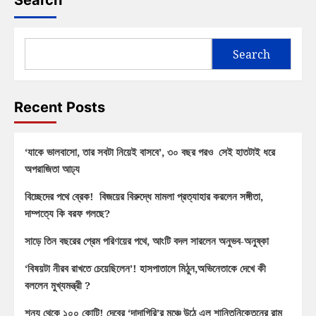
Search
Search
Recent Posts
‘যাকে ভালবাসো, তার সবটা নিয়েই বাসবে’, ৩০ বছর পরও সেই হাতটাই ধরে
অপরাজিতা আঢ্য
বিচ্ছেদের পথে ব্রেক! বিজয়ের বিরুদ্ধে মামলা প্রত্যাহার করলেন সঙ্গীতা,
দাম্পত্যে কি বরফ গলছে?
সাড়ে তিন বছরের প্রেম পরিণয়ের পথে, আংটি বদল সারলেন অনুভব-অনুষ্কা
‘বিষয়টা নীরব রাখতে চেয়েছিলেন’! হাসপাতালে মিঠুন,অভিনেতাকে দেখে কী
বললেন মুখ্যমন্ত্রী ?
শূন্য থেকে ১০০ কোটি! দেবের ‘দাদাগিরি’র মঞ্চে উঠে এল শান্তিনিকেতনের রাম