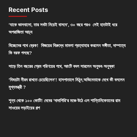
Recent Posts
‘যাকে ভালবাসো, তার সবটা নিয়েই বাসবে’, ৩০ বছর পরও সেই হাতটাই ধরে
অপরাজিতা আঢ্য
বিচ্ছেদের পথে ব্রেক! বিজয়ের বিরুদ্ধে মামলা প্রত্যাহার করলেন সঙ্গীতা, দাম্পত্যে
কি বরফ গলছে?
সাড়ে তিন বছরের প্রেম পরিণয়ের পথে, আংটি বদল সারলেন অনুভব-অনুষ্কা
‘বিষয়টা নীরব রাখতে চেয়েছিলেন’! হাসপাতালে মিঠুন,অভিনেতাকে দেখে কী বললেন
মুখ্যমন্ত্রী ?
শূন্য থেকে ১০০ কোটি! দেবের ‘দাদাগিরি’র মঞ্চে উঠে এল শান্তিনিকেতনের রাম
সাওয়ের লড়াইয়ের গল্প