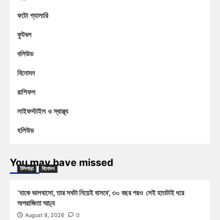
ফটো গ্যালারি
ফুটবল
বলিউড
বিনোদন
রাশিফল
লাইফস্টাইল ও স্বাস্থ্য
হলিউড
You may have missed
টলিপাড়া
বিনোদন
‘যাকে ভালবাসো, তার সবটা নিয়েই বাসবে’, ৩০ বছর পরও সেই হাতটাই ধরে
অপরাজিতা আঢ্য
August 8, 2026
0