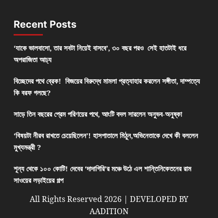
Recent Posts
‘যাকে ভালবাসো, তার সবটা নিয়েই বাসবে’, ৩০ বছর পরও সেই হাতটাই ধরে
অপরাজিতা আঢ্য
বিচ্ছেদের পথে ব্রেক! বিজয়ের বিরুদ্ধে মামলা প্রত্যাহার করলেন সঙ্গীতা, দাম্পত্যে
কি বরফ গলছে?
সাড়ে তিন বছরের প্রেম পরিণয়ের পথে, আংটি বদল সারলেন অনুভব-অনুষ্কা
‘বিষয়টা নীরব রাখতে চেয়েছিলেন’! হাসপাতালে মিঠুন,অভিনেতাকে দেখে কী বললেন
মুখ্যমন্ত্রী ?
শূন্য থেকে ১০০ কোটি! দেবের ‘দাদাগিরি’র মঞ্চে উঠে এল শান্তিনিকেতনের রাম
সাওয়ের লড়াইয়ের গল্প
All Rights Reserved 2026 | DEVELOPED BY
AADITION