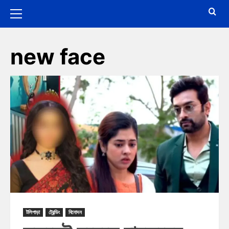
new face
টলিপাড়া
ট্রেন্ডিং
বিনোদন