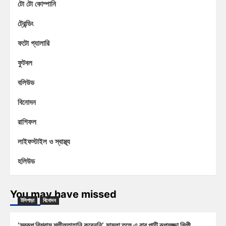
টো টো কোম্পানি
ট্রেন্ডিং
ফটো গ্যালারি
ফুটবল
বলিউড
বিনোদন
রাশিফল
লাইফস্টাইল ও স্বাস্থ্য
হলিউড
You may have missed
টলিপাড়া
বিনোদন
‘স্বরূপ বিশ্বাস শ্লীলতাহানি করেননি’, মামলা তুলে এ বার পাল্টি রূপসজ্জা শিল্পী