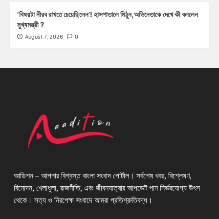
‘বিষয়টা নীরব রাখতে চেয়েছিলেন’! হাসপাতালে মিঠুন,অভিনেতাকে দেখে কী বললেন
মুখ্যমন্ত্রী ?
August 7, 2026
0
আডিশন – আপনার বিশ্বস্ত বাংলা সংবাদ পোর্টাল। সর্বশেষ খবর, বিশ্লেষণ,
বিনোদন, খেলাধুলা, রাজনীতি, এবং জীবনযাত্রার আপডেট পান নির্ভরযোগ্য উৎস
থেকে। সত্য ও নিরপেক্ষ সংবাদে আমরা প্রতিশ্রুতিবদ্ধ।