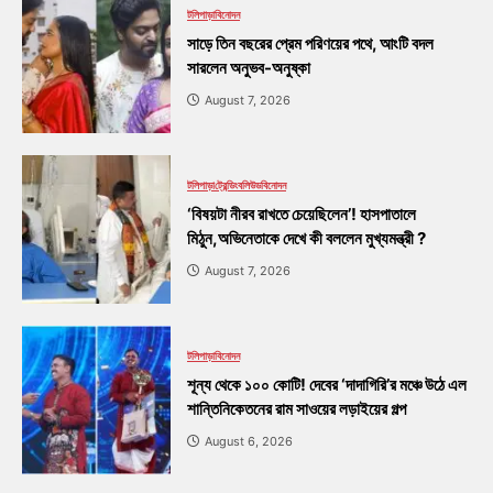
টলিপাড়া
বিনোদন
সাড়ে তিন বছরের প্রেম পরিণয়ের পথে, আংটি বদল
সারলেন অনুভব-অনুষ্কা
August 7, 2026
টলিপাড়া
ট্রেন্ডিং
বলিউড
বিনোদন
‘বিষয়টা নীরব রাখতে চেয়েছিলেন’! হাসপাতালে
মিঠুন,অভিনেতাকে দেখে কী বললেন মুখ্যমন্ত্রী ?
August 7, 2026
টলিপাড়া
বিনোদন
শূন্য থেকে ১০০ কোটি! দেবের ‘দাদাগিরি’র মঞ্চে উঠে এল
শান্তিনিকেতনের রাম সাওয়ের লড়াইয়ের গল্প
August 6, 2026