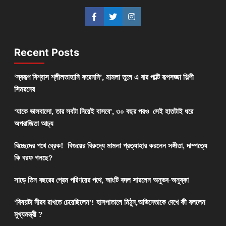
Recent Posts
‘স্বরূপ বিশ্বাস শ্লীলতাহানি করেননি’, মামলা তুলে এ বার পাল্টি রূপসজ্জা শিল্পী
সিমরনের
‘যাকে ভালবাসো, তার সবটা নিয়েই বাসবে’, ৩০ বছর পরও সেই হাতটাই ধরে
অপরাজিতা আঢ্য
বিচ্ছেদের পথে ব্রেক! বিজয়ের বিরুদ্ধে মামলা প্রত্যাহার করলেন সঙ্গীতা, দাম্পত্যে
কি বরফ গলছে?
সাড়ে তিন বছরের প্রেম পরিণয়ের পথে, আংটি বদল সারলেন অনুভব-অনুষ্কা
‘বিষয়টা নীরব রাখতে চেয়েছিলেন’! হাসপাতালে মিঠুন,অভিনেতাকে দেখে কী বললেন
মুখ্যমন্ত্রী ?