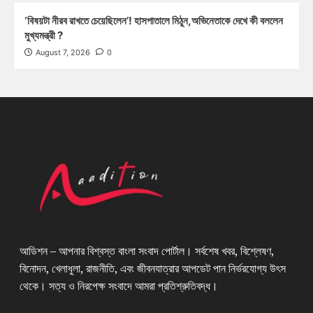
‘বিষয়টা নীরব রাখতে চেয়েছিলেন’! হাসপাতালে মিঠুন,অভিনেতাকে দেখে কী বললেন
মুখ্যমন্ত্রী ?
August 7, 2026
0
আডিশন – আপনার বিশ্বস্ত বাংলা সংবাদ পোর্টাল। সর্বশেষ খবর, বিশ্লেষণ,
বিনোদন, খেলাধুলা, রাজনীতি, এবং জীবনযাত্রার আপডেট পান নির্ভরযোগ্য উৎস
থেকে। সত্য ও নিরপেক্ষ সংবাদে আমরা প্রতিশ্রুতিবদ্ধ।