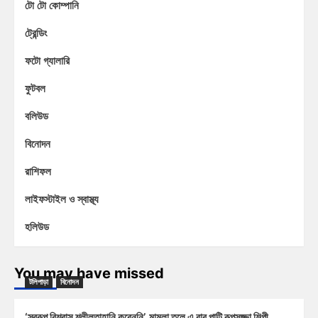
টো টো কোম্পানি
ট্রেন্ডিং
ফটো গ্যালারি
ফুটবল
বলিউড
বিনোদন
রাশিফল
লাইফস্টাইল ও স্বাস্থ্য
হলিউড
You may have missed
টলিপাড়া
বিনোদন
‘স্বরূপ বিশ্বাস শ্লীলতাহানি করেননি’, মামলা তুলে এ বার পাল্টি রূপসজ্জা শিল্পী