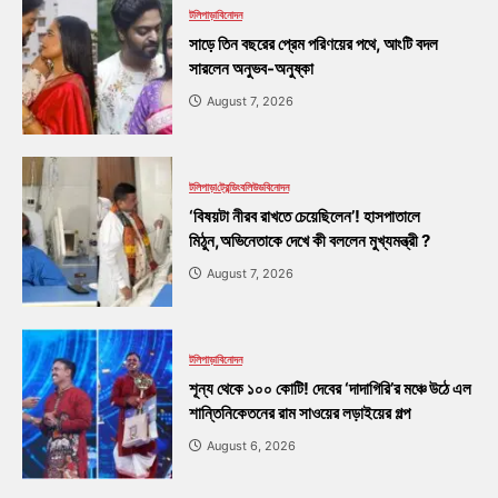
টলিপাড়া
বিনোদন
সাড়ে তিন বছরের প্রেম পরিণয়ের পথে, আংটি বদল
সারলেন অনুভব-অনুষ্কা
August 7, 2026
টলিপাড়া
ট্রেন্ডিং
বলিউড
বিনোদন
‘বিষয়টা নীরব রাখতে চেয়েছিলেন’! হাসপাতালে
মিঠুন,অভিনেতাকে দেখে কী বললেন মুখ্যমন্ত্রী ?
August 7, 2026
টলিপাড়া
বিনোদন
শূন্য থেকে ১০০ কোটি! দেবের ‘দাদাগিরি’র মঞ্চে উঠে এল
শান্তিনিকেতনের রাম সাওয়ের লড়াইয়ের গল্প
August 6, 2026