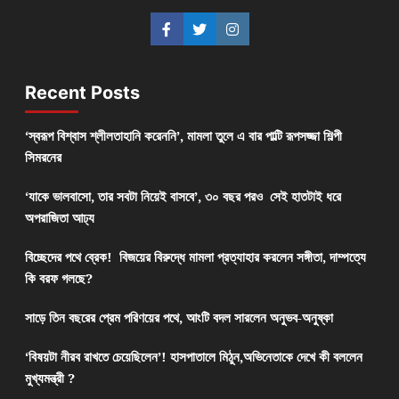
Recent Posts
‘স্বরূপ বিশ্বাস শ্লীলতাহানি করেননি’, মামলা তুলে এ বার পাল্টি রূপসজ্জা শিল্পী
সিমরনের
‘যাকে ভালবাসো, তার সবটা নিয়েই বাসবে’, ৩০ বছর পরও সেই হাতটাই ধরে
অপরাজিতা আঢ্য
বিচ্ছেদের পথে ব্রেক! বিজয়ের বিরুদ্ধে মামলা প্রত্যাহার করলেন সঙ্গীতা, দাম্পত্যে
কি বরফ গলছে?
সাড়ে তিন বছরের প্রেম পরিণয়ের পথে, আংটি বদল সারলেন অনুভব-অনুষ্কা
‘বিষয়টা নীরব রাখতে চেয়েছিলেন’! হাসপাতালে মিঠুন,অভিনেতাকে দেখে কী বললেন
মুখ্যমন্ত্রী ?