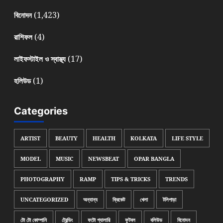
(1,423)
বিনোদন
(4)
রাশিফল
(17)
লাইফস্টাইল ও স্বাস্থ্য
(1)
হলিউড
Categories
ARTIST
BEAUTY
HEALTH
KOLKATA
LIFE STYLE
MODEL
MUSIC
NEWSBEAT
OPAR BANGLA
PHOTOGRAPHY
RAMP
TIPS & TRICKS
TRENDS
UNCATEGORIZED
অন্যান্য
ক্রিকেট
খেলা
টলিপাড়া
টো টো কোম্পানি
ট্রেন্ডিং
ফটো গ্যালারি
ফুটবল
বলিউড
বিনোদন