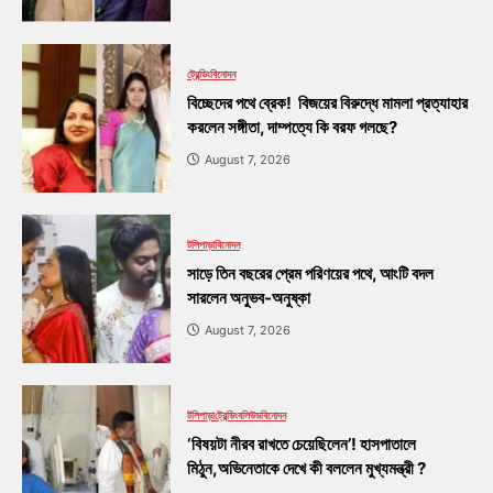
ট্রেন্ডিং
বিনোদন
বিচ্ছেদের পথে ব্রেক! বিজয়ের বিরুদ্ধে মামলা প্রত্যাহার
করলেন সঙ্গীতা, দাম্পত্যে কি বরফ গলছে?
August 7, 2026
টলিপাড়া
বিনোদন
সাড়ে তিন বছরের প্রেম পরিণয়ের পথে, আংটি বদল
সারলেন অনুভব-অনুষ্কা
August 7, 2026
টলিপাড়া
ট্রেন্ডিং
বলিউড
বিনোদন
‘বিষয়টা নীরব রাখতে চেয়েছিলেন’! হাসপাতালে
মিঠুন,অভিনেতাকে দেখে কী বললেন মুখ্যমন্ত্রী ?