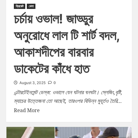
ক্রিকেট
খেলা
চর্চায় ওভাল! জাড্ডুর
অনুরোধে লাল টি শার্ট বদল,
আকাশদীপের বারবার
ডাকেটের কাঁধে হাত
0
August 3, 2025
এন্টারটেইনমেন্ট ডেস্ক: ওভালে যেন ঘটনার ঘনঘটা। স্লেজিং,বৃষ্টি,
ম্যাচের উত্তেজনা তো আছেই, তারওপর বিভিন্ন মুহূর্তও তৈরি...
Read More