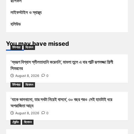
রাশিফল
লাইফস্টাইল ও স্বাস্থ্য
হলিউড
You may have missed
টলিপাড়া
বিনোদন
‘স্বরূপ বিশ্বাস শ্লীলতাহানি করেননি’, মামলা তুলে এ বার পাল্টি রূপসজ্জা শিল্পী
সিমরনের
August 8, 2026
0
টলিপাড়া
বিনোদন
‘যাকে ভালবাসো, তার সবটা নিয়েই বাসবে’, ৩০ বছর পরও সেই হাতটাই ধরে
অপরাজিতা আঢ্য
August 8, 2026
0
ট্রেন্ডিং
বিনোদন