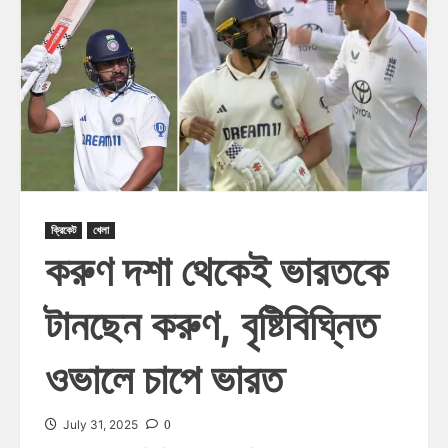
ক্রিকেট
খেলা
করুণ দশা থেকেই ভারতকে
টানছেন করুণ, বৃষ্টিবিঘ্নিত
ওভালে চাপে ভারত
0
July 31, 2025