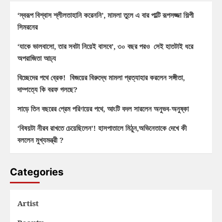
‘স্বরূপ বিশ্বাস শ্লীলতাহানি করেননি’, মামলা তুলে এ বার পাল্টি রূপসজ্জা শিল্পী
সিমরনের
‘যাকে ভালবাসো, তার সবটা নিয়েই বাসবে’, ৩০ বছর পরও সেই হাতটাই ধরে
অপরাজিতা আঢ্য
বিচ্ছেদের পথে ব্রেক! বিজয়ের বিরুদ্ধে মামলা প্রত্যাহার করলেন সঙ্গীতা,
দাম্পত্যে কি বরফ গলছে?
সাড়ে তিন বছরের প্রেম পরিণয়ের পথে, আংটি বদল সারলেন অনুভব-অনুষ্কা
‘বিষয়টা নীরব রাখতে চেয়েছিলেন’! হাসপাতালে মিঠুন,অভিনেতাকে দেখে কী
বললেন মুখ্যমন্ত্রী ?
Categories
Artist