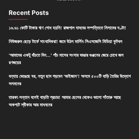
Recent Posts
১৬.৬১ কোটি টাকার ঋণ শোধ হয়নি! রাজপাল যাদবের সম্পত্তিতে নিলামের ঘণ্টা!
নিউজরুম ছেড়ে টার্ফে সাংবাদিকরা! জমে উঠল মার্লিন-সিএসজেসি মিডিয়া ফুটবল
‘আমাদের একটু বাঁচতে দিন…’ পাঁচ মাসের সংসার ভাঙার গুঞ্জনের জেরে চোখে জল
রণজয়ের
বন্যায় ভেঙেছে ঘর, নতুন ছাদ গড়বেন ‘ভাইজান’! অসমে ৫০০টি বাড়ি তৈরির উদ্যোগ
সলমনের
তারকা-সন্তান বলেই বাড়তি প্রচার! আমার ছেলের থেকেও ভালো সাঁতারু আছে
অকপটে স্বীকার আর মাধবনের