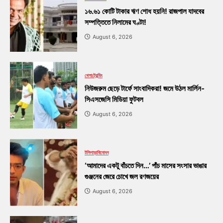
১৬.৬১ কোটি টাকার ঋণ শোধ হয়নি! রাজপাল যাদবের
সম্পত্তিতে নিলামের ঘণ্টা!
August 6, 2026
খেলা
ট্রেন্ডিং
নিউজরুম ছেড়ে টার্ফে সাংবাদিকরা! জমে উঠল মার্লিন-
সিএসজেসি মিডিয়া ফুটবল
August 6, 2026
টলিপাড়া
বিনোদন
‘আমাদের একটু বাঁচতে দিন…’ পাঁচ মাসের সংসার ভাঙার
গুঞ্জনের জেরে চোখে জল রণজয়ের
August 6, 2026