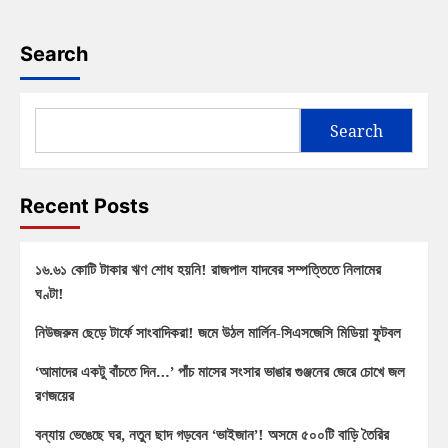
Search
Search
Recent Posts
১৬.৬১ কোটি টাকার ঋণ শোধ হয়নি! রাজপাল যাদবের সম্পত্তিতে নিলামের
ঘণ্টা!
নিউজরুম ছেড়ে টার্ফে সাংবাদিকরা! জমে উঠল মার্লিন-সিএসজেসি মিডিয়া ফুটবল
‘আমাদের একটু বাঁচতে দিন…’ পাঁচ মাসের সংসার ভাঙার গুঞ্জনের জেরে চোখে জল
রণজয়ের
বন্যায় ভেঙেছে ঘর, নতুন ছাদ গড়বেন ‘ভাইজান’! অসমে ৫০০টি বাড়ি তৈরির