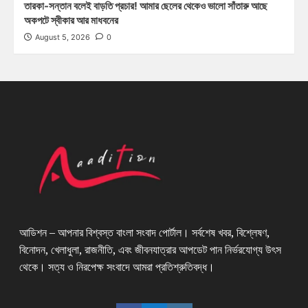
তারকা-সন্তান বলেই বাড়তি প্রচার! আমার ছেলের থেকেও ভালো সাঁতারু আছে
অকপটে স্বীকার আর মাধবনের
August 5, 2026
0
আডিশন – আপনার বিশ্বস্ত বাংলা সংবাদ পোর্টাল। সর্বশেষ খবর, বিশ্লেষণ,
বিনোদন, খেলাধুলা, রাজনীতি, এবং জীবনযাত্রার আপডেট পান নির্ভরযোগ্য উৎস
থেকে। সত্য ও নিরপেক্ষ সংবাদে আমরা প্রতিশ্রুতিবদ্ধ।