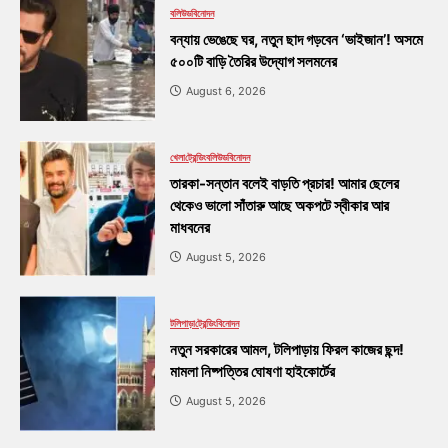
বলিউড
বিনোদন
বন্যায় ভেঙেছে ঘর, নতুন ছাদ গড়বেন ‘ভাইজান’! অসমে
৫০০টি বাড়ি তৈরির উদ্যোগ সলমনের
August 6, 2026
খেলা
ট্রেন্ডিং
বলিউড
বিনোদন
তারকা-সন্তান বলেই বাড়তি প্রচার! আমার ছেলের
থেকেও ভালো সাঁতারু আছে অকপটে স্বীকার আর
মাধবনের
August 5, 2026
টলিপাড়া
ট্রেন্ডিং
বিনোদন
নতুন সরকারের আমল, টলিপাড়ায় ফিরল কাজের ছন্দ!
মামলা নিষ্পত্তির ঘোষণা হাইকোর্টের
August 5, 2026