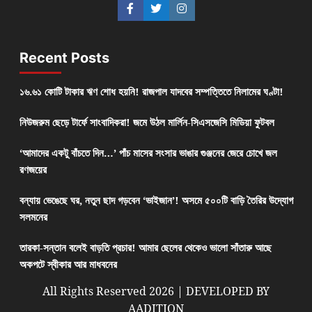
Recent Posts
১৬.৬১ কোটি টাকার ঋণ শোধ হয়নি! রাজপাল যাদবের সম্পত্তিতে নিলামের ঘণ্টা!
নিউজরুম ছেড়ে টার্ফে সাংবাদিকরা! জমে উঠল মার্লিন-সিএসজেসি মিডিয়া ফুটবল
‘আমাদের একটু বাঁচতে দিন…’ পাঁচ মাসের সংসার ভাঙার গুঞ্জনের জেরে চোখে জল
রণজয়ের
বন্যায় ভেঙেছে ঘর, নতুন ছাদ গড়বেন ‘ভাইজান’! অসমে ৫০০টি বাড়ি তৈরির উদ্যোগ
সলমনের
তারকা-সন্তান বলেই বাড়তি প্রচার! আমার ছেলের থেকেও ভালো সাঁতারু আছে
অকপটে স্বীকার আর মাধবনের
All Rights Reserved 2026 | DEVELOPED BY
AADITION