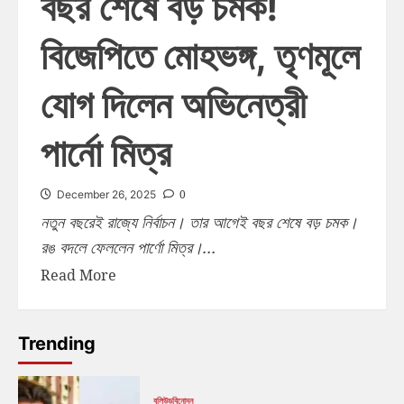
বছর শেষে বড় চমক!
বিজেপিতে মোহভঙ্গ, তৃণমূলে
যোগ দিলেন অভিনেত্রী
পার্নো মিত্র
0
December 26, 2025
নতুন বছরেই রাজ্যে নির্বাচন। তার আগেই বছর শেষে বড় চমক।
রঙ বদলে ফেললেন পার্ণো মিত্র।...
Read More
Trending
বলিউড
বিনোদন