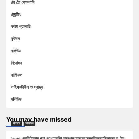
টো টো কোম্পানি
ট্রেন্ডিং
ফটো গ্যালারি
ফুটবল
বলিউড
বিনোদন
রাশিফল
লাইফস্টাইল ও স্বাস্থ্য
হলিউড
You may have missed
বলিউড
বিনোদন
১৬.৬১ কোটি টাকার ঋণ শোধ হয়নি! রাজপাল যাদবের সম্পত্তিতে নিলামের ঘণ্টা!