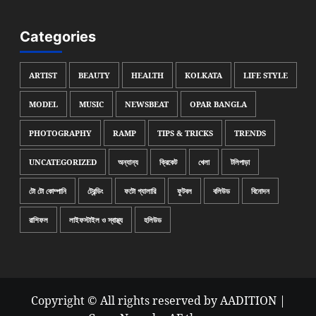
Categories
ARTIST
BEAUTY
HEALTH
KOLKATA
LIFE STYLE
MODEL
MUSIC
NEWSBEAT
OPAR BANGLA
PHOTOGRAPHY
RAMP
TIPS & TRICKS
TRENDS
UNCATEGORIZED
অন্যান্য
ক্রিকেট
খেলা
টলিপাড়া
টো টো কোম্পানি
ট্রেন্ডিং
ফটো গ্যালারি
ফুটবল
বলিউড
বিনোদন
রাশিফল
লাইফস্টাইল ও স্বাস্থ্য
হলিউড
Copyright © All rights reserved by AADITION
|