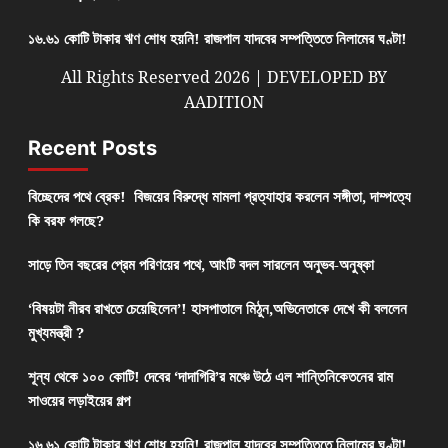
১৬.৬১ কোটি টাকার ঋণ শোধ হয়নি! রাজপাল যাদবের সম্পত্তিতে নিলামের ঘণ্টা!
All Rights Reserved 2026 | DEVELOPED BY
AADITION
Recent Posts
বিচ্ছেদের পথে ব্রেক! বিজয়ের বিরুদ্ধে মামলা প্রত্যাহার করলেন সঙ্গীতা, দাম্পত্যে
কি বরফ গলছে?
সাড়ে তিন বছরের প্রেম পরিণয়ের পথে, আংটি বদল সারলেন অনুভব-অনুষ্কা
‘বিষয়টা নীরব রাখতে চেয়েছিলেন’! হাসপাতালে মিঠুন,অভিনেতাকে দেখে কী বললেন
মুখ্যমন্ত্রী ?
শূন্য থেকে ১০০ কোটি! দেবের ‘দাদাগিরি’র মঞ্চে উঠে এল শান্তিনিকেতনের রাম
সাওয়ের লড়াইয়ের গল্প
১৬.৬১ কোটি টাকার ঋণ শোধ হয়নি! রাজপাল যাদবের সম্পত্তিতে নিলামের ঘণ্টা!