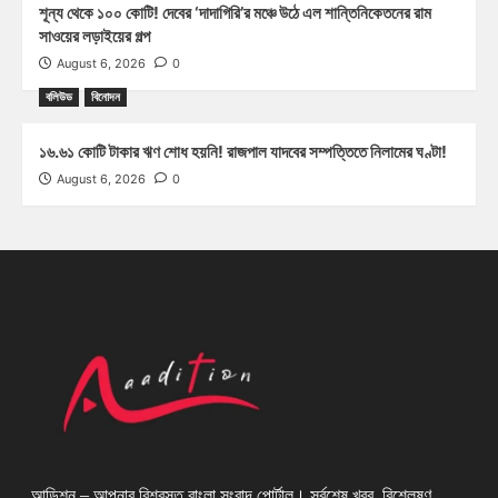
শূন্য থেকে ১০০ কোটি! দেবের ‘দাদাগিরি’র মঞ্চে উঠে এল শান্তিনিকেতনের রাম
সাওয়ের লড়াইয়ের গল্প
August 6, 2026
0
বলিউড
বিনোদন
১৬.৬১ কোটি টাকার ঋণ শোধ হয়নি! রাজপাল যাদবের সম্পত্তিতে নিলামের ঘণ্টা!
August 6, 2026
0
আডিশন – আপনার বিশ্বস্ত বাংলা সংবাদ পোর্টাল। সর্বশেষ খবর, বিশ্লেষণ,