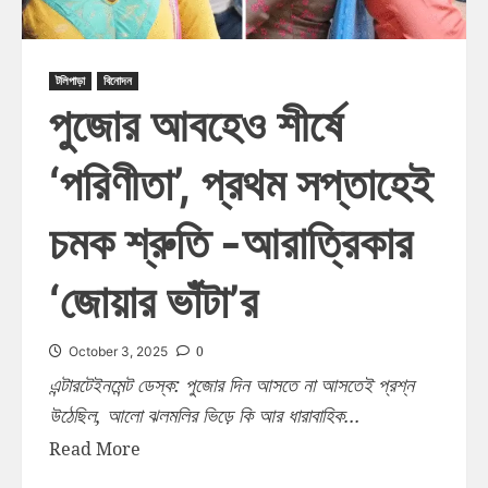
টলিপাড়া
বিনোদন
পুজোর আবহেও শীর্ষে
‘পরিণীতা’, প্রথম সপ্তাহেই
চমক শ্রুতি -আরাত্রিকার
‘জোয়ার ভাঁটা’র
0
October 3, 2025
এন্টারটেইনমেন্ট ডেস্ক: পুজোর দিন আসতে না আসতেই প্রশ্ন
উঠেছিল, আলো ঝলমলির ভিড়ে কি আর ধারাবাহিক...
Read More