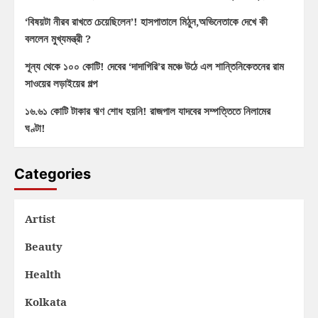
‘বিষয়টা নীরব রাখতে চেয়েছিলেন’! হাসপাতালে মিঠুন,অভিনেতাকে দেখে কী
বললেন মুখ্যমন্ত্রী ?
শূন্য থেকে ১০০ কোটি! দেবের ‘দাদাগিরি’র মঞ্চে উঠে এল শান্তিনিকেতনের রাম
সাওয়ের লড়াইয়ের গল্প
১৬.৬১ কোটি টাকার ঋণ শোধ হয়নি! রাজপাল যাদবের সম্পত্তিতে নিলামের
ঘণ্টা!
Categories
Artist
Beauty
Health
Kolkata