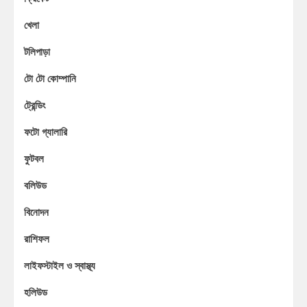
খেলা
টলিপাড়া
টো টো কোম্পানি
ট্রেন্ডিং
ফটো গ্যালারি
ফুটবল
বলিউড
বিনোদন
রাশিফল
লাইফস্টাইল ও স্বাস্থ্য
হলিউড