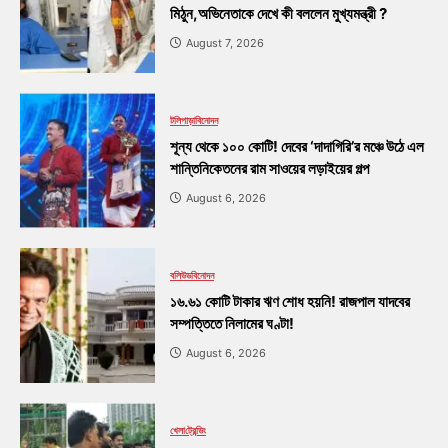
মিঠুন,অভিনেতাকে দেখে কী বললেন মুখ্যমন্ত্রী ?
August 7, 2026
টলিপাড়া
বিনোদন
শূন্য থেকে ১০০ কোটি! দেবের ‘দাদাগিরি’র মঞ্চে উঠে এল
শান্তিনিকেতনের রাম সাওয়ের লড়াইয়ের গল্প
August 6, 2026
বলিউড
বিনোদন
১৬.৬১ কোটি টাকার ঋণ শোধ হয়নি! রাজপাল যাদবের
সম্পত্তিতে নিলামের ঘণ্টা!
August 6, 2026
খেলা
ট্রেন্ডিং