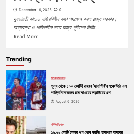
0
December 16, 2025
যুবভারতী কাণ্ডে নজিরবিহীন কড়া পদক্ষেপ করল রাজ্য সরকার।
অব্যবস্থা ও গাফিলতির দায়ে রাজ্য পুলিশের ডিজি...
Read More
Trending
টলিপাড়া
বিনোদন
শূন্য থেকে ১০০ কোটি! দেবের ‘দাদাগিরি’র মঞ্চে উঠে এল
শান্তিনিকেতনের রাম সাওয়ের লড়াইয়ের গল্প
August 6, 2026
বলিউড
বিনোদন
১৬.৬১ কোটি টাকার ঋণ শোধ হয়নি! রাজপাল যাদবের