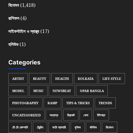
(1,418)
বিনোদন
(4)
রাশিফল
(17)
লাইফস্টাইল ও স্বাস্থ্য
(1)
হলিউড
Categories
ARTIST
BEAUTY
HEALTH
KOLKATA
LIFE STYLE
MODEL
MUSIC
NEWSBEAT
OPAR BANGLA
PHOTOGRAPHY
RAMP
TIPS & TRICKS
TRENDS
UNCATEGORIZED
অন্যান্য
ক্রিকেট
খেলা
টলিপাড়া
টো টো কোম্পানি
ট্রেন্ডিং
ফটো গ্যালারি
ফুটবল
বলিউড
বিনোদন