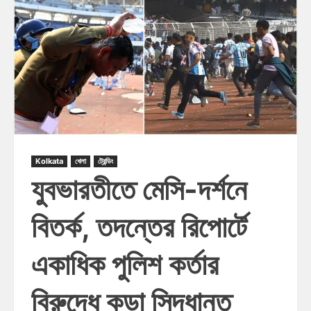
Kolkata
খেলা
ট্রেন্ডিং
যুবভারতীতে মেসি-দর্শনে
বিতর্ক, তদন্তের রিপোর্টে
একাধিক পুলিশ কর্তার
বিরুদ্ধে কড়া সিদ্ধান্ত