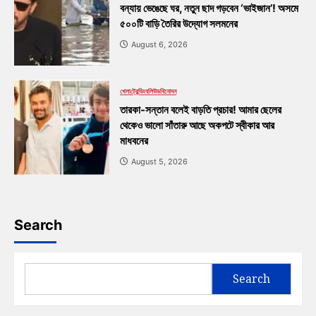
বন্যায় ভেঙেছে ঘর, নতুন ছাদ গড়বেন ‘ভাইজান’! অসমে
৫০০টি বাড়ি তৈরির উদ্যোগ সলমনের
August 6, 2026
খেলা
ট্রেন্ডিং
বলিউড
বিনোদন
তারকা-সন্তান বলেই বাড়তি প্রচার! আমার ছেলের
থেকেও ভালো সাঁতারু আছে অকপটে স্বীকার আর
মাধবনের
August 5, 2026
Search
Search