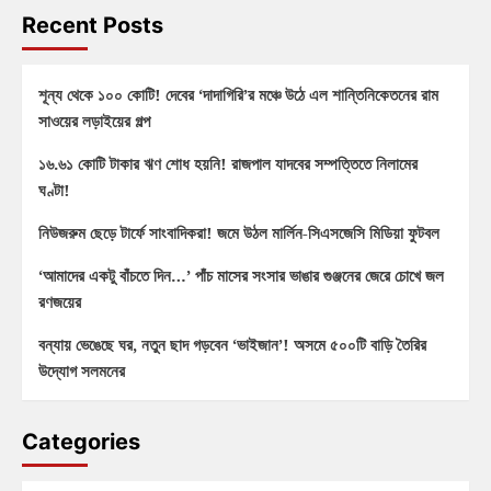
Recent Posts
শূন্য থেকে ১০০ কোটি! দেবের ‘দাদাগিরি’র মঞ্চে উঠে এল শান্তিনিকেতনের রাম
সাওয়ের লড়াইয়ের গল্প
১৬.৬১ কোটি টাকার ঋণ শোধ হয়নি! রাজপাল যাদবের সম্পত্তিতে নিলামের
ঘণ্টা!
নিউজরুম ছেড়ে টার্ফে সাংবাদিকরা! জমে উঠল মার্লিন-সিএসজেসি মিডিয়া ফুটবল
‘আমাদের একটু বাঁচতে দিন…’ পাঁচ মাসের সংসার ভাঙার গুঞ্জনের জেরে চোখে জল
রণজয়ের
বন্যায় ভেঙেছে ঘর, নতুন ছাদ গড়বেন ‘ভাইজান’! অসমে ৫০০টি বাড়ি তৈরির
উদ্যোগ সলমনের
Categories