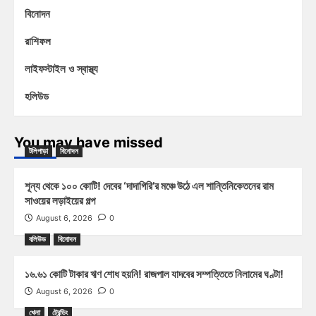
বিনোদন
রাশিফল
লাইফস্টাইল ও স্বাস্থ্য
হলিউড
You may have missed
টলিপাড়া
বিনোদন
শূন্য থেকে ১০০ কোটি! দেবের ‘দাদাগিরি’র মঞ্চে উঠে এল শান্তিনিকেতনের রাম
সাওয়ের লড়াইয়ের গল্প
August 6, 2026
0
বলিউড
বিনোদন
১৬.৬১ কোটি টাকার ঋণ শোধ হয়নি! রাজপাল যাদবের সম্পত্তিতে নিলামের ঘণ্টা!
August 6, 2026
0
খেলা
ট্রেন্ডিং