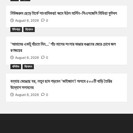
নিউজরুম ছেড়ে টার্ফে সাংবাদিকরা! জমে উঠল মার্লিন-সিএসজেসি মিডিয়া ফুটবল
August 6, 2026
0
টলিপাড়া
বিনোদন
‘আমাদের একটু বাঁচতে দিন…’ পাঁচ মাসের সংসার ভাঙার গুঞ্জনের জেরে চোখে জল
রণজয়ের
August 6, 2026
0
বলিউড
বিনোদন
বন্যায় ভেঙেছে ঘর, নতুন ছাদ গড়বেন ‘ভাইজান’! অসমে ৫০০টি বাড়ি তৈরির
উদ্যোগ সলমনের
August 6, 2026
0