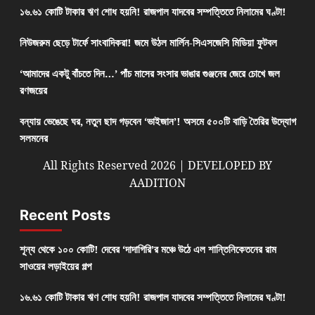
১৬.৬১ কোটি টাকার ঋণ শোধ হয়নি! রাজপাল যাদবের সম্পত্তিতে নিলামের ঘণ্টা!
নিউজরুম ছেড়ে টার্ফে সাংবাদিকরা! জমে উঠল মার্লিন-সিএসজেসি মিডিয়া ফুটবল
‘আমাদের একটু বাঁচতে দিন…’ পাঁচ মাসের সংসার ভাঙার গুঞ্জনের জেরে চোখে জল
রণজয়ের
বন্যায় ভেঙেছে ঘর, নতুন ছাদ গড়বেন ‘ভাইজান’! অসমে ৫০০টি বাড়ি তৈরির উদ্যোগ
সলমনের
All Rights Reserved 2026 | DEVELOPED BY
AADITION
Recent Posts
শূন্য থেকে ১০০ কোটি! দেবের ‘দাদাগিরি’র মঞ্চে উঠে এল শান্তিনিকেতনের রাম
সাওয়ের লড়াইয়ের গল্প
১৬.৬১ কোটি টাকার ঋণ শোধ হয়নি! রাজপাল যাদবের সম্পত্তিতে নিলামের ঘণ্টা!