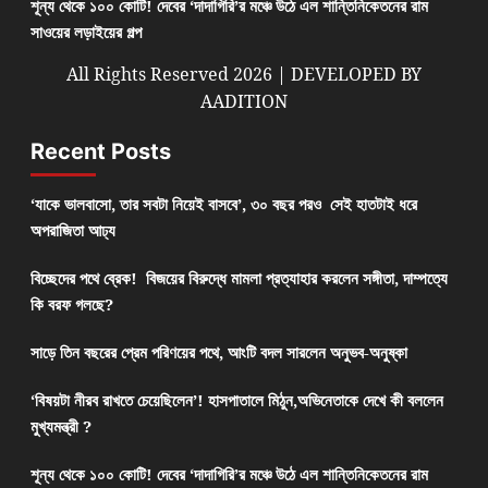
শূন্য থেকে ১০০ কোটি! দেবের ‘দাদাগিরি’র মঞ্চে উঠে এল শান্তিনিকেতনের রাম
সাওয়ের লড়াইয়ের গল্প
All Rights Reserved 2026 | DEVELOPED BY
AADITION
Recent Posts
‘যাকে ভালবাসো, তার সবটা নিয়েই বাসবে’, ৩০ বছর পরও সেই হাতটাই ধরে
অপরাজিতা আঢ্য
বিচ্ছেদের পথে ব্রেক! বিজয়ের বিরুদ্ধে মামলা প্রত্যাহার করলেন সঙ্গীতা, দাম্পত্যে
কি বরফ গলছে?
সাড়ে তিন বছরের প্রেম পরিণয়ের পথে, আংটি বদল সারলেন অনুভব-অনুষ্কা
‘বিষয়টা নীরব রাখতে চেয়েছিলেন’! হাসপাতালে মিঠুন,অভিনেতাকে দেখে কী বললেন
মুখ্যমন্ত্রী ?
শূন্য থেকে ১০০ কোটি! দেবের ‘দাদাগিরি’র মঞ্চে উঠে এল শান্তিনিকেতনের রাম