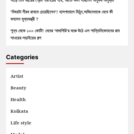
সাড়ে তিন বছরের প্রেম পরিণয়ের পথে, আংটি বদল সারলেন অনুভব-অনুষ্কা
‘বিষয়টা নীরব রাখতে চেয়েছিলেন’! হাসপাতালে মিঠুন,অভিনেতাকে দেখে কী
বললেন মুখ্যমন্ত্রী ?
শূন্য থেকে ১০০ কোটি! দেবের ‘দাদাগিরি’র মঞ্চে উঠে এল শান্তিনিকেতনের রাম
সাওয়ের লড়াইয়ের গল্প
Categories
Artist
Beauty
Health
Kolkata
Life style