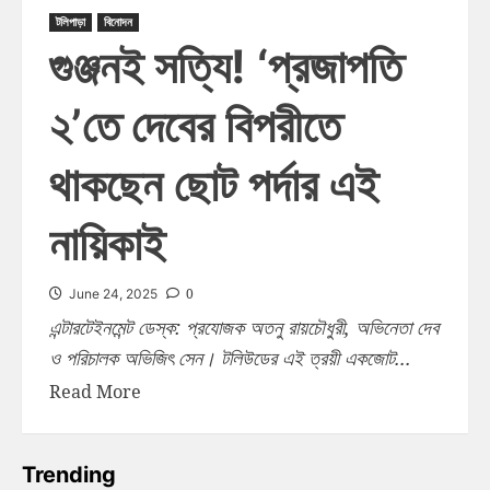
টলিপাড়া
বিনোদন
গুঞ্জনই সত্যি! ‘প্রজাপতি
২’তে দেবের বিপরীতে
থাকছেন ছোট পর্দার এই
নায়িকাই
0
June 24, 2025
এন্টারটেইনমেন্ট ডেস্ক: প্রযোজক অতনু রায়চৌধুরী, অভিনেতা দেব
ও পরিচালক অভিজিৎ সেন। টলিউডের এই ত্রয়ী একজোট...
Read More
Trending