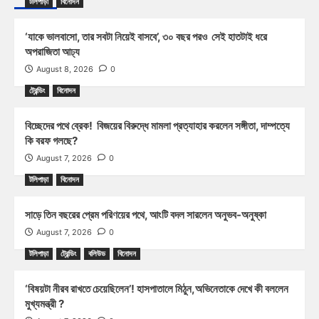
টলিপাড়া
বিনোদন
‘যাকে ভালবাসো, তার সবটা নিয়েই বাসবে’, ৩০ বছর পরও সেই হাতটাই ধরে
অপরাজিতা আঢ্য
August 8, 2026
0
ট্রেন্ডিং
বিনোদন
বিচ্ছেদের পথে ব্রেক! বিজয়ের বিরুদ্ধে মামলা প্রত্যাহার করলেন সঙ্গীতা, দাম্পত্যে
কি বরফ গলছে?
August 7, 2026
0
টলিপাড়া
বিনোদন
সাড়ে তিন বছরের প্রেম পরিণয়ের পথে, আংটি বদল সারলেন অনুভব-অনুষ্কা
August 7, 2026
0
টলিপাড়া
ট্রেন্ডিং
বলিউড
বিনোদন
‘বিষয়টা নীরব রাখতে চেয়েছিলেন’! হাসপাতালে মিঠুন,অভিনেতাকে দেখে কী বললেন
মুখ্যমন্ত্রী ?