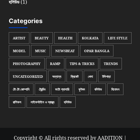
(1)
হলিউড
Categories
ARTIST
BEAUTY
HEALTH
KOLKATA
LIFE STYLE
MODEL
MUSIC
NEWSBEAT
OPAR BANGLA
PHOTOGRAPHY
RAMP
TIPS & TRICKS
TRENDS
UNCATEGORIZED
অন্যান্য
ক্রিকেট
খেলা
টলিপাড়া
টো টো কোম্পানি
ট্রেন্ডিং
ফটো গ্যালারি
ফুটবল
বলিউড
বিনোদন
রাশিফল
লাইফস্টাইল ও স্বাস্থ্য
হলিউড
Copyright © All rights reserved by AADITION
|