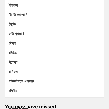
টলিপাড়া
টো টো কোম্পানি
ট্রেন্ডিং
ফটো গ্যালারি
ফুটবল
বলিউড
বিনোদন
রাশিফল
লাইফস্টাইল ও স্বাস্থ্য
হলিউড
You may have missed