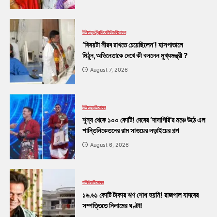
টলিপাড়া
ট্রেন্ডিং
বলিউড
বিনোদন
‘বিষয়টা নীরব রাখতে চেয়েছিলেন’! হাসপাতালে
মিঠুন,অভিনেতাকে দেখে কী বললেন মুখ্যমন্ত্রী ?
August 7, 2026
টলিপাড়া
বিনোদন
শূন্য থেকে ১০০ কোটি! দেবের ‘দাদাগিরি’র মঞ্চে উঠে এল
শান্তিনিকেতনের রাম সাওয়ের লড়াইয়ের গল্প
August 6, 2026
বলিউড
বিনোদন
১৬.৬১ কোটি টাকার ঋণ শোধ হয়নি! রাজপাল যাদবের
সম্পত্তিতে নিলামের ঘণ্টা!