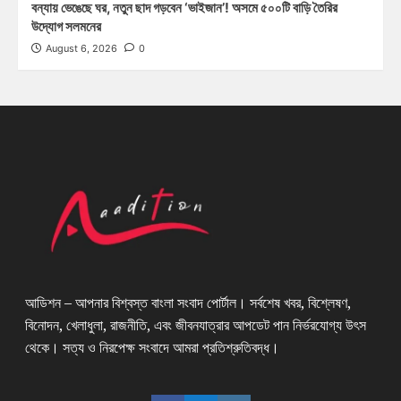
বন্যায় ভেঙেছে ঘর, নতুন ছাদ গড়বেন ‘ভাইজান’! অসমে ৫০০টি বাড়ি তৈরির
উদ্যোগ সলমনের
August 6, 2026
0
আডিশন – আপনার বিশ্বস্ত বাংলা সংবাদ পোর্টাল। সর্বশেষ খবর, বিশ্লেষণ,
বিনোদন, খেলাধুলা, রাজনীতি, এবং জীবনযাত্রার আপডেট পান নির্ভরযোগ্য উৎস
থেকে। সত্য ও নিরপেক্ষ সংবাদে আমরা প্রতিশ্রুতিবদ্ধ।