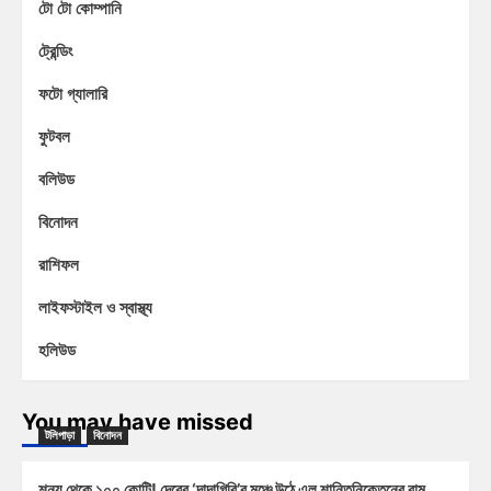
টো টো কোম্পানি
ট্রেন্ডিং
ফটো গ্যালারি
ফুটবল
বলিউড
বিনোদন
রাশিফল
লাইফস্টাইল ও স্বাস্থ্য
হলিউড
You may have missed
টলিপাড়া
বিনোদন
শূন্য থেকে ১০০ কোটি! দেবের ‘দাদাগিরি’র মঞ্চে উঠে এল শান্তিনিকেতনের রাম