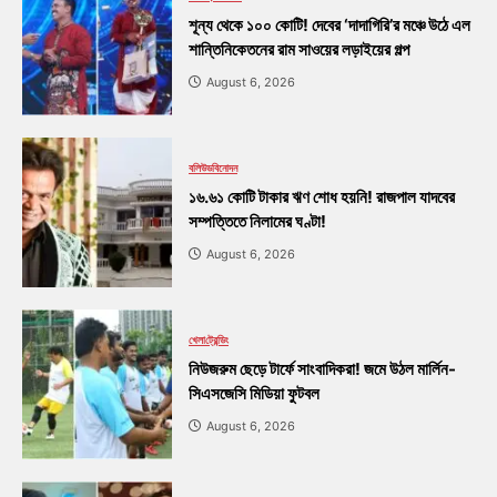
শূন্য থেকে ১০০ কোটি! দেবের ‘দাদাগিরি’র মঞ্চে উঠে এল
শান্তিনিকেতনের রাম সাওয়ের লড়াইয়ের গল্প
August 6, 2026
বলিউড
বিনোদন
১৬.৬১ কোটি টাকার ঋণ শোধ হয়নি! রাজপাল যাদবের
সম্পত্তিতে নিলামের ঘণ্টা!
August 6, 2026
খেলা
ট্রেন্ডিং
নিউজরুম ছেড়ে টার্ফে সাংবাদিকরা! জমে উঠল মার্লিন-
সিএসজেসি মিডিয়া ফুটবল
August 6, 2026