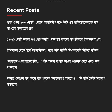
Recent Posts
শূন্য থেকে ১০০ কোটি! দেবের ‘দাদাগিরি’র মঞ্চে উঠে এল শান্তিনিকেতনের রাম
সাওয়ের লড়াইয়ের গল্প
১৬.৬১ কোটি টাকার ঋণ শোধ হয়নি! রাজপাল যাদবের সম্পত্তিতে নিলামের ঘণ্টা!
নিউজরুম ছেড়ে টার্ফে সাংবাদিকরা! জমে উঠল মার্লিন-সিএসজেসি মিডিয়া ফুটবল
‘আমাদের একটু বাঁচতে দিন…’ পাঁচ মাসের সংসার ভাঙার গুঞ্জনের জেরে চোখে জল
রণজয়ের
বন্যায় ভেঙেছে ঘর, নতুন ছাদ গড়বেন ‘ভাইজান’! অসমে ৫০০টি বাড়ি তৈরির উদ্যোগ
সলমনের