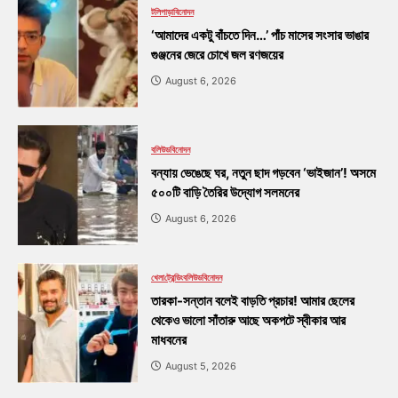
টলিপাড়া
বিনোদন
‘আমাদের একটু বাঁচতে দিন…’ পাঁচ মাসের সংসার ভাঙার
গুঞ্জনের জেরে চোখে জল রণজয়ের
August 6, 2026
বলিউড
বিনোদন
বন্যায় ভেঙেছে ঘর, নতুন ছাদ গড়বেন ‘ভাইজান’! অসমে
৫০০টি বাড়ি তৈরির উদ্যোগ সলমনের
August 6, 2026
খেলা
ট্রেন্ডিং
বলিউড
বিনোদন
তারকা-সন্তান বলেই বাড়তি প্রচার! আমার ছেলের
থেকেও ভালো সাঁতারু আছে অকপটে স্বীকার আর
মাধবনের
August 5, 2026