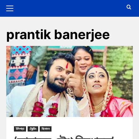
prantik banerjee
টলিপাড়া
ট্রেন্ডিং
বিনোদন