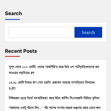
Search
Search
Recent Posts
শূন্য থেকে ১০০ কোটি! দেবের ‘দাদাগিরি’র মঞ্চে উঠে এল শান্তিনিকেতনের রাম
সাওয়ের লড়াইয়ের গল্প
১৬.৬১ কোটি টাকার ঋণ শোধ হয়নি! রাজপাল যাদবের সম্পত্তিতে নিলামের
ঘণ্টা!
নিউজরুম ছেড়ে টার্ফে সাংবাদিকরা! জমে উঠল মার্লিন-সিএসজেসি মিডিয়া ফুটবল
‘আমাদের একটু বাঁচতে দিন…’ পাঁচ মাসের সংসার ভাঙার গুঞ্জনের জেরে চোখে জল