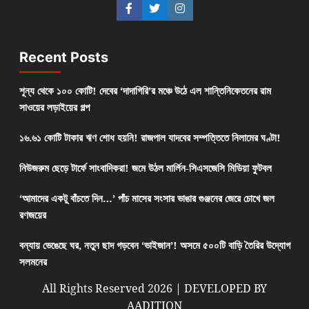
Recent Posts
শূন্য থেকে ১০০ কোটি! দেবের ‘দাদাগিরি’র মঞ্চে উঠে এল শান্তিনিকেতনের রাম
সাওয়ের লড়াইয়ের গল্প
১৬.৬১ কোটি টাকার ঋণ শোধ হয়নি! রাজপাল যাদবের সম্পত্তিতে নিলামের ঘণ্টা!
নিউজরুম ছেড়ে টার্ফে সাংবাদিকরা! জমে উঠল মার্লিন-সিএসজেসি মিডিয়া ফুটবল
‘আমাদের একটু বাঁচতে দিন…’ পাঁচ মাসের সংসার ভাঙার গুঞ্জনের জেরে চোখে জল
রণজয়ের
বন্যায় ভেঙেছে ঘর, নতুন ছাদ গড়বেন ‘ভাইজান’! অসমে ৫০০টি বাড়ি তৈরির উদ্যোগ
সলমনের
All Rights Reserved 2026 | DEVELOPED BY
AADITION