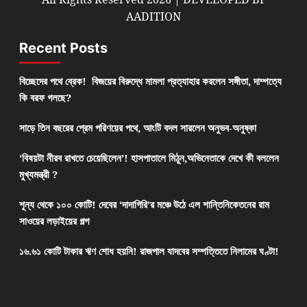
AADITION
Recent Posts
বিচ্ছেদের পথে ব্রেক! বিজয়ের বিরুদ্ধে মামলা প্রত্যাহার করলেন সঙ্গীতা, দাম্পত্যে
কি বরফ গলছে?
সাড়ে তিন বছরের প্রেম পরিণয়ের পথে, আংটি বদল সারলেন অনুভব-অনুষ্কা
‘বিষয়টা নীরব রাখতে চেয়েছিলেন’! হাসপাতালে মিঠুন,অভিনেতাকে দেখে কী বললেন
মুখ্যমন্ত্রী ?
শূন্য থেকে ১০০ কোটি! দেবের ‘দাদাগিরি’র মঞ্চে উঠে এল শান্তিনিকেতনের রাম
সাওয়ের লড়াইয়ের গল্প
১৬.৬১ কোটি টাকার ঋণ শোধ হয়নি! রাজপাল যাদবের সম্পত্তিতে নিলামের ঘণ্টা!