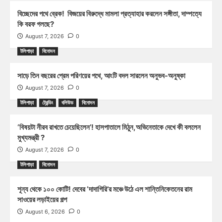
বিচ্ছেদের পথে ব্রেক! বিজয়ের বিরুদ্ধে মামলা প্রত্যাহার করলেন সঙ্গীতা, দাম্পত্যে
কি বরফ গলছে?
August 7, 2026
0
টলিপাড়া
বিনোদন
সাড়ে তিন বছরের প্রেম পরিণয়ের পথে, আংটি বদল সারলেন অনুভব-অনুষ্কা
August 7, 2026
0
টলিপাড়া
ট্রেন্ডিং
বলিউড
বিনোদন
‘বিষয়টা নীরব রাখতে চেয়েছিলেন’! হাসপাতালে মিঠুন,অভিনেতাকে দেখে কী বললেন
মুখ্যমন্ত্রী ?
August 7, 2026
0
টলিপাড়া
বিনোদন
শূন্য থেকে ১০০ কোটি! দেবের ‘দাদাগিরি’র মঞ্চে উঠে এল শান্তিনিকেতনের রাম
সাওয়ের লড়াইয়ের গল্প
August 6, 2026
0