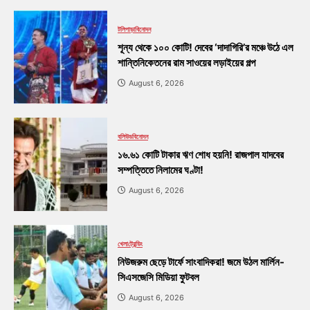
টলিপাড়া
বিনোদন
শূন্য থেকে ১০০ কোটি! দেবের ‘দাদাগিরি’র মঞ্চে উঠে এল
শান্তিনিকেতনের রাম সাওয়ের লড়াইয়ের গল্প
August 6, 2026
বলিউড
বিনোদন
১৬.৬১ কোটি টাকার ঋণ শোধ হয়নি! রাজপাল যাদবের
সম্পত্তিতে নিলামের ঘণ্টা!
August 6, 2026
খেলা
ট্রেন্ডিং
নিউজরুম ছেড়ে টার্ফে সাংবাদিকরা! জমে উঠল মার্লিন-
সিএসজেসি মিডিয়া ফুটবল
August 6, 2026