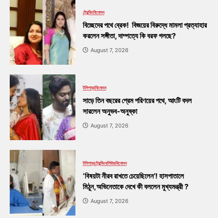
ট্রেন্ডিং
বিনোদন
বিচ্ছেদের পথে ব্রেক! বিজয়ের বিরুদ্ধে মামলা প্রত্যাহার
করলেন সঙ্গীতা, দাম্পত্যে কি বরফ গলছে?
August 7, 2026
টলিপাড়া
বিনোদন
সাড়ে তিন বছরের প্রেম পরিণয়ের পথে, আংটি বদল
সারলেন অনুভব-অনুষ্কা
August 7, 2026
টলিপাড়া
ট্রেন্ডিং
বলিউড
বিনোদন
‘বিষয়টা নীরব রাখতে চেয়েছিলেন’! হাসপাতালে
মিঠুন,অভিনেতাকে দেখে কী বললেন মুখ্যমন্ত্রী ?
August 7, 2026