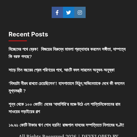
Recent Posts
বিচ্ছেদের পথে ব্রেক! বিজয়ের বিরুদ্ধে মামলা প্রত্যাহার করলেন সঙ্গীতা, দাম্পত্যে
কি বরফ গলছে?
সাড়ে তিন বছরের প্রেম পরিণয়ের পথে, আংটি বদল সারলেন অনুভব-অনুষ্কা
‘বিষয়টা নীরব রাখতে চেয়েছিলেন’! হাসপাতালে মিঠুন,অভিনেতাকে দেখে কী বললেন
মুখ্যমন্ত্রী ?
শূন্য থেকে ১০০ কোটি! দেবের ‘দাদাগিরি’র মঞ্চে উঠে এল শান্তিনিকেতনের রাম
সাওয়ের লড়াইয়ের গল্প
১৬.৬১ কোটি টাকার ঋণ শোধ হয়নি! রাজপাল যাদবের সম্পত্তিতে নিলামের ঘণ্টা!
All Rights Reserved 2026 | DEVELOPED BY