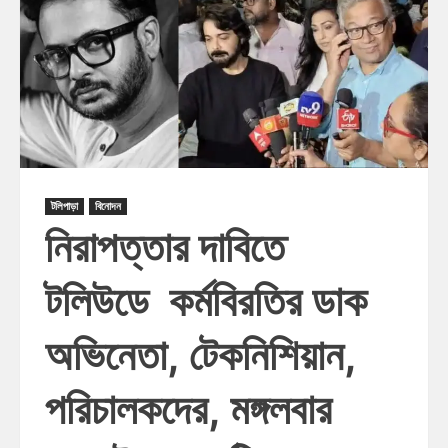
টলিপাড়া
বিনোদন
নিরাপত্তার দাবিতে
টলিউডে কর্মবিরতির ডাক
অভিনেতা, টেকনিশিয়ান,
পরিচালকদের, মঙ্গলবার