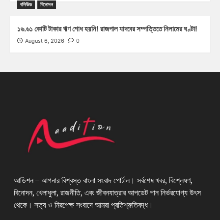
বলিউড
বিনোদন
১৬.৬১ কোটি টাকার ঋণ শোধ হয়নি! রাজপাল যাদবের সম্পত্তিতে নিলামের ঘণ্টা!
August 6, 2026
0
আডিশন – আপনার বিশ্বস্ত বাংলা সংবাদ পোর্টাল। সর্বশেষ খবর, বিশ্লেষণ,
বিনোদন, খেলাধুলা, রাজনীতি, এবং জীবনযাত্রার আপডেট পান নির্ভরযোগ্য উৎস
থেকে। সত্য ও নিরপেক্ষ সংবাদে আমরা প্রতিশ্রুতিবদ্ধ।