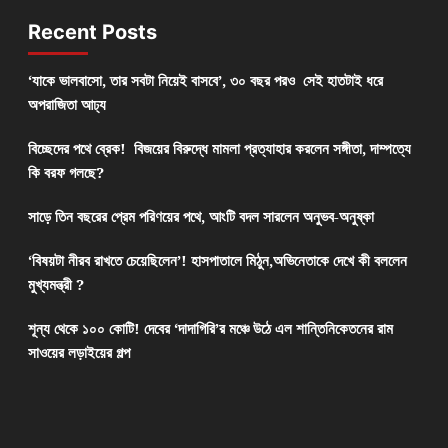
Recent Posts
‘যাকে ভালবাসো, তার সবটা নিয়েই বাসবে’, ৩০ বছর পরও সেই হাতটাই ধরে
অপরাজিতা আঢ্য
বিচ্ছেদের পথে ব্রেক! বিজয়ের বিরুদ্ধে মামলা প্রত্যাহার করলেন সঙ্গীতা, দাম্পত্যে
কি বরফ গলছে?
সাড়ে তিন বছরের প্রেম পরিণয়ের পথে, আংটি বদল সারলেন অনুভব-অনুষ্কা
‘বিষয়টা নীরব রাখতে চেয়েছিলেন’! হাসপাতালে মিঠুন,অভিনেতাকে দেখে কী বললেন
মুখ্যমন্ত্রী ?
শূন্য থেকে ১০০ কোটি! দেবের ‘দাদাগিরি’র মঞ্চে উঠে এল শান্তিনিকেতনের রাম
সাওয়ের লড়াইয়ের গল্প