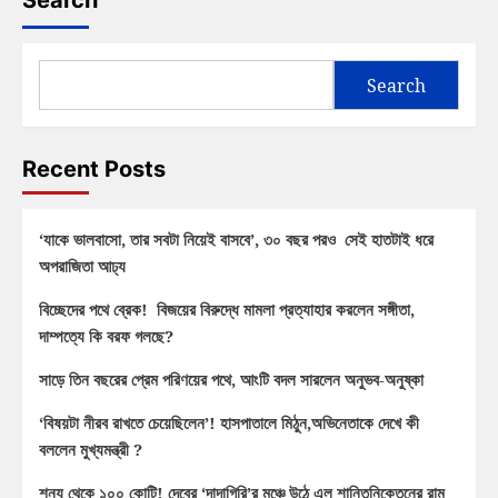
Search
Search
Recent Posts
‘যাকে ভালবাসো, তার সবটা নিয়েই বাসবে’, ৩০ বছর পরও সেই হাতটাই ধরে
অপরাজিতা আঢ্য
বিচ্ছেদের পথে ব্রেক! বিজয়ের বিরুদ্ধে মামলা প্রত্যাহার করলেন সঙ্গীতা,
দাম্পত্যে কি বরফ গলছে?
সাড়ে তিন বছরের প্রেম পরিণয়ের পথে, আংটি বদল সারলেন অনুভব-অনুষ্কা
‘বিষয়টা নীরব রাখতে চেয়েছিলেন’! হাসপাতালে মিঠুন,অভিনেতাকে দেখে কী
বললেন মুখ্যমন্ত্রী ?
শূন্য থেকে ১০০ কোটি! দেবের ‘দাদাগিরি’র মঞ্চে উঠে এল শান্তিনিকেতনের রাম