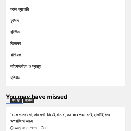
ফটো গ্যালারি
ফুটবল
বলিউড
বিনোদন
রাশিফল
লাইফস্টাইল ও স্বাস্থ্য
হলিউড
You may have missed
টলিপাড়া
বিনোদন
‘যাকে ভালবাসো, তার সবটা নিয়েই বাসবে’, ৩০ বছর পরও সেই হাতটাই ধরে
অপরাজিতা আঢ্য
August 8, 2026
0