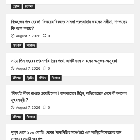
ট্রেন্ডিং
বিনোদন
বিচ্ছেদের পথে ব্রেক! বিজয়ের বিরুদ্ধে মামলা প্রত্যাহার করলেন সঙ্গীতা, দাম্পত্যে
কি বরফ গলছে?
August 7, 2026
0
টলিপাড়া
বিনোদন
সাড়ে তিন বছরের প্রেম পরিণয়ের পথে, আংটি বদল সারলেন অনুভব-অনুষ্কা
August 7, 2026
0
টলিপাড়া
ট্রেন্ডিং
বলিউড
বিনোদন
‘বিষয়টা নীরব রাখতে চেয়েছিলেন’! হাসপাতালে মিঠুন,অভিনেতাকে দেখে কী বললেন
মুখ্যমন্ত্রী ?
August 7, 2026
0
টলিপাড়া
বিনোদন
শূন্য থেকে ১০০ কোটি! দেবের ‘দাদাগিরি’র মঞ্চে উঠে এল শান্তিনিকেতনের রাম
সাওয়ের লড়াইয়ের গল্প