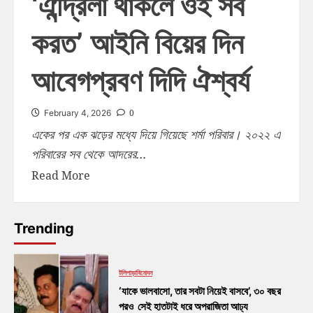
‘ঐন্দ্রিলা থাকলে ওই সব
করত’ আইনি বিয়ের দিন
আবেগপ্রবণ দিদি ঐশ্বর্য
0
February 4, 2026
একের পর এক ঝড়ের মধ্যে দিয়ে গিয়েছে শর্মা পরিবার। ২০২২ এ
পরিবারের সব থেকে আদরের...
Read More
Trending
টলিপাড়া
বিনোদন
‘যাকে ভালবাসো, তার সবটা নিয়েই বাসবে’, ৩০ বছর
পরও সেই হাতটাই ধরে অপরাজিতা আঢ্য