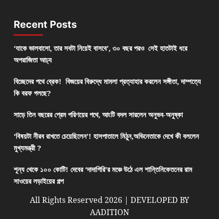
Recent Posts
‘যাকে ভালবাসো, তার সবটা নিয়েই বাসবে’, ৩০ বছর পরও সেই হাতটাই ধরে
অপরাজিতা আঢ্য
বিচ্ছেদের পথে ব্রেক! বিজয়ের বিরুদ্ধে মামলা প্রত্যাহার করলেন সঙ্গীতা, দাম্পত্যে
কি বরফ গলছে?
সাড়ে তিন বছরের প্রেম পরিণয়ের পথে, আংটি বদল সারলেন অনুভব-অনুষ্কা
‘বিষয়টা নীরব রাখতে চেয়েছিলেন’! হাসপাতালে মিঠুন,অভিনেতাকে দেখে কী বললেন
মুখ্যমন্ত্রী ?
শূন্য থেকে ১০০ কোটি! দেবের ‘দাদাগিরি’র মঞ্চে উঠে এল শান্তিনিকেতনের রাম
সাওয়ের লড়াইয়ের গল্প
All Rights Reserved 2026 | DEVELOPED BY
AADITION