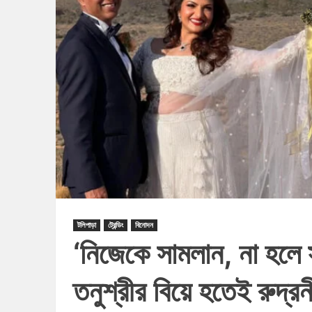
টলিপাড়া
ট্রেন্ডিং
বিনোদন
‘নিজেকে সামলান, না হলে
তনুশ্রীর বিয়ে হতেই রুদ্