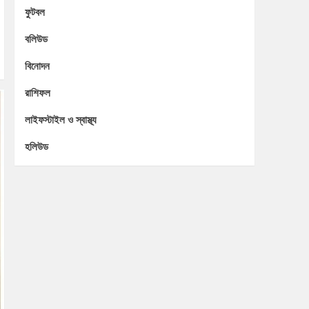
ফুটবল
বলিউড
বিনোদন
রাশিফল
লাইফস্টাইল ও স্বাস্থ্য
হলিউড