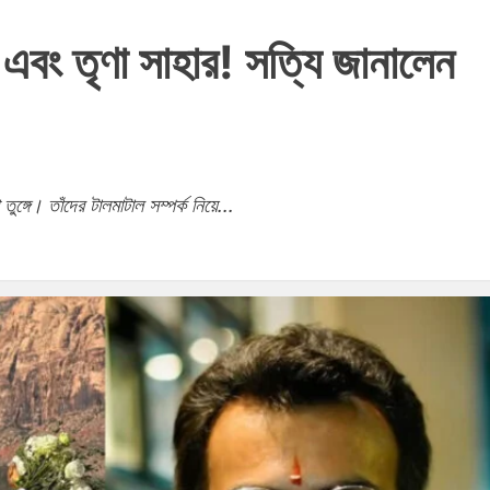
্য এবং তৃণা সাহার! সত্যি জানালেন
ঙ্গে। তাঁদের টালমাটাল সম্পর্ক নিয়ে...