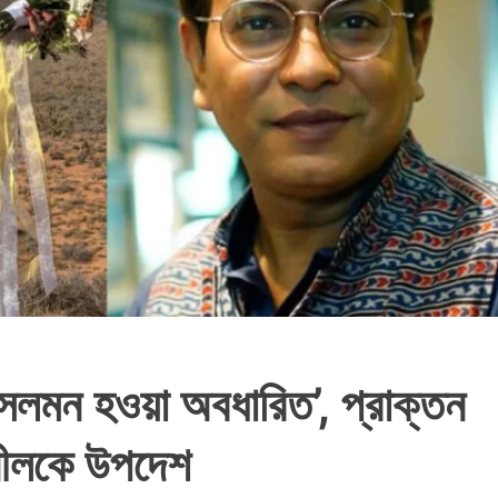
 সলমন হওয়া অবধারিত’, প্রাক্তন
রনীলকে উপদেশ