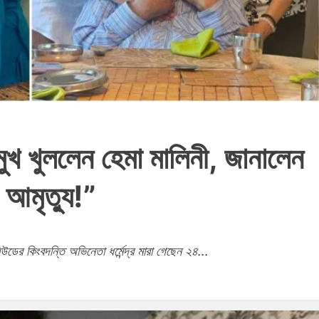
পর মুখ খুললেন হেমা মালিনী, জানালেন
 আমৃত্যু!”
িউডের কিংবদন্তি অভিনেতা ধর্মেন্দ্র মারা গেছেন ২৪...