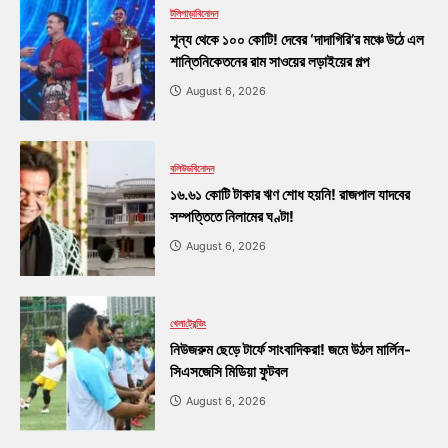
টলিপাড়া
বিনোদন
শূন্য থেকে ১০০ কোটি! দেবের ‘দাদাগিরি’র মঞ্চে উঠে এল
শান্তিনিকেতনের রাম সাওয়ের লড়াইয়ের গল্প
August 6, 2026
বলিউড
বিনোদন
১৬.৬১ কোটি টাকার ঋণ শোধ হয়নি! রাজপাল যাদবের
সম্পত্তিতে নিলামের ঘণ্টা!
August 6, 2026
খেলা
ট্রেন্ডিং
নিউজরুম ছেড়ে টার্ফে সাংবাদিকরা! জমে উঠল মার্লিন-
সিএসজেসি মিডিয়া ফুটবল
August 6, 2026