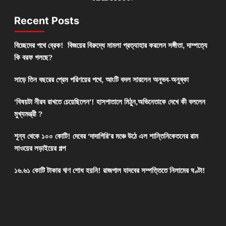
Recent Posts
বিচ্ছেদের পথে ব্রেক! বিজয়ের বিরুদ্ধে মামলা প্রত্যাহার করলেন সঙ্গীতা, দাম্পত্যে
কি বরফ গলছে?
সাড়ে তিন বছরের প্রেম পরিণয়ের পথে, আংটি বদল সারলেন অনুভব-অনুষ্কা
‘বিষয়টা নীরব রাখতে চেয়েছিলেন’! হাসপাতালে মিঠুন,অভিনেতাকে দেখে কী বললেন
মুখ্যমন্ত্রী ?
শূন্য থেকে ১০০ কোটি! দেবের ‘দাদাগিরি’র মঞ্চে উঠে এল শান্তিনিকেতনের রাম
সাওয়ের লড়াইয়ের গল্প
১৬.৬১ কোটি টাকার ঋণ শোধ হয়নি! রাজপাল যাদবের সম্পত্তিতে নিলামের ঘণ্টা!