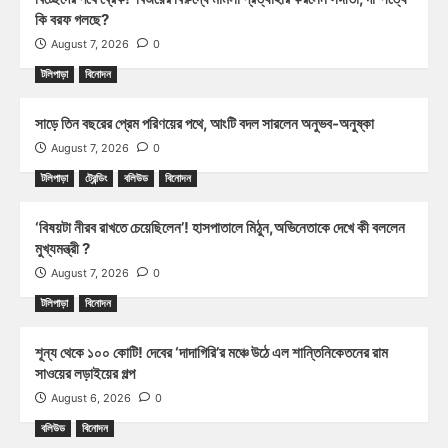
কি বরফ গলছে?
August 7, 2026
0
টলিপাড়া
বিনোদন
সাড়ে তিন বছরের প্রেম পরিণয়ের পথে, আংটি বদল সারলেন অনুভব-অনুষ্কা
August 7, 2026
0
টলিপাড়া
ট্রেন্ডিং
বলিউড
বিনোদন
‘বিষয়টা নীরব রাখতে চেয়েছিলেন’! হাসপাতালে মিঠুন,অভিনেতাকে দেখে কী বললেন
মুখ্যমন্ত্রী ?
August 7, 2026
0
টলিপাড়া
বিনোদন
শূন্য থেকে ১০০ কোটি! দেবের ‘দাদাগিরি’র মঞ্চে উঠে এল শান্তিনিকেতনের রাম
সাওয়ের লড়াইয়ের গল্প
August 6, 2026
0
বলিউড
বিনোদন