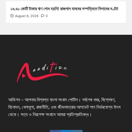
১৬.৬১ কোটি টাকার ঋণ শোধ হয়নি! রাজপাল যাদবের সম্পত্তিতে নিলামের ঘণ্টা!
August 6, 2026
0
আডিশন – আপনার বিশ্বস্ত বাংলা সংবাদ পোর্টাল। সর্বশেষ খবর, বিশ্লেষণ,
বিনোদন, খেলাধুলা, রাজনীতি, এবং জীবনযাত্রার আপডেট পান নির্ভরযোগ্য উৎস
থেকে। সত্য ও নিরপেক্ষ সংবাদে আমরা প্রতিশ্রুতিবদ্ধ।