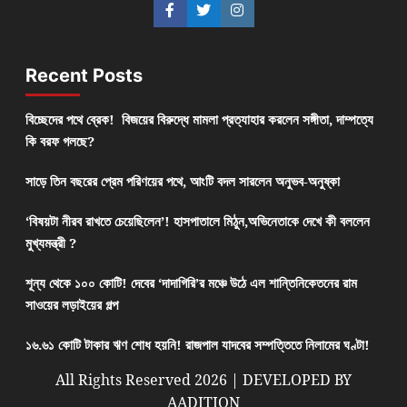
Recent Posts
বিচ্ছেদের পথে ব্রেক! বিজয়ের বিরুদ্ধে মামলা প্রত্যাহার করলেন সঙ্গীতা, দাম্পত্যে
কি বরফ গলছে?
সাড়ে তিন বছরের প্রেম পরিণয়ের পথে, আংটি বদল সারলেন অনুভব-অনুষ্কা
‘বিষয়টা নীরব রাখতে চেয়েছিলেন’! হাসপাতালে মিঠুন,অভিনেতাকে দেখে কী বললেন
মুখ্যমন্ত্রী ?
শূন্য থেকে ১০০ কোটি! দেবের ‘দাদাগিরি’র মঞ্চে উঠে এল শান্তিনিকেতনের রাম
সাওয়ের লড়াইয়ের গল্প
১৬.৬১ কোটি টাকার ঋণ শোধ হয়নি! রাজপাল যাদবের সম্পত্তিতে নিলামের ঘণ্টা!
All Rights Reserved 2026 | DEVELOPED BY
AADITION