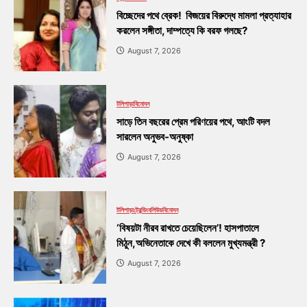
বিচ্ছেদের পথে ব্রেক! বিজয়ের বিরুদ্ধে মামলা প্রত্যাহার
করলেন সঙ্গীতা, দাম্পত্যে কি বরফ গলছে?
August 7, 2026
টলিপাড়া
বিনোদন
সাড়ে তিন বছরের প্রেম পরিণয়ের পথে, আংটি বদল
সারলেন অনুভব-অনুষ্কা
August 7, 2026
টলিপাড়া
ট্রেন্ডিং
বলিউড
বিনোদন
‘বিষয়টা নীরব রাখতে চেয়েছিলেন’! হাসপাতালে
মিঠুন,অভিনেতাকে দেখে কী বললেন মুখ্যমন্ত্রী ?
August 7, 2026