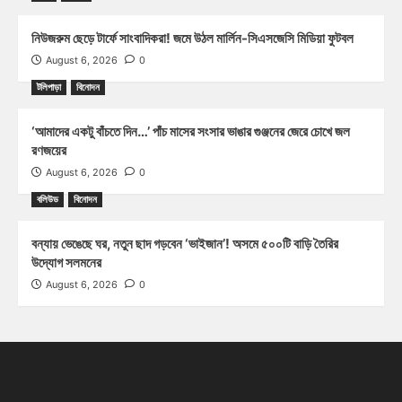
নিউজরুম ছেড়ে টার্ফে সাংবাদিকরা! জমে উঠল মার্লিন-সিএসজেসি মিডিয়া ফুটবল
August 6, 2026
0
টলিপাড়া
বিনোদন
‘আমাদের একটু বাঁচতে দিন…’ পাঁচ মাসের সংসার ভাঙার গুঞ্জনের জেরে চোখে জল
রণজয়ের
August 6, 2026
0
বলিউড
বিনোদন
বন্যায় ভেঙেছে ঘর, নতুন ছাদ গড়বেন ‘ভাইজান’! অসমে ৫০০টি বাড়ি তৈরির
উদ্যোগ সলমনের
August 6, 2026
0