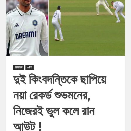
ক্রিকেট
খেলা
দুই কিংবদন্তিকে ছাপিয়ে
নয়া রেকর্ড শুভমনের,
নিজেরই ভুল কলে রান
আউট !