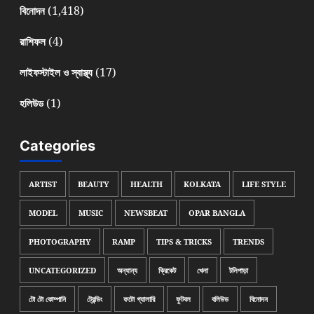
(1,418)
বিনোদন
(4)
রাশিফল
(17)
লাইফস্টাইল ও স্বাস্থ্য
(1)
হলিউড
Categories
ARTIST
BEAUTY
HEALTH
KOLKATA
LIFE STYLE
MODEL
MUSIC
NEWSBEAT
OPAR BANGLA
PHOTOGRAPHY
RAMP
TIPS & TRICKS
TRENDS
UNCATEGORIZED
অন্যান্য
ক্রিকেট
খেলা
টলিপাড়া
টো টো কোম্পানি
ট্রেন্ডিং
ফটো গ্যালারি
ফুটবল
বলিউড
বিনোদন