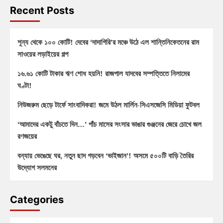
Recent Posts
শূন্য থেকে ১০০ কোটি! দেবের ‘দাদাগিরি’র মঞ্চে উঠে এল শান্তিনিকেতনের রাম
সাওয়ের লড়াইয়ের গল্প
১৬.৬১ কোটি টাকার ঋণ শোধ হয়নি! রাজপাল যাদবের সম্পত্তিতে নিলামের
ঘণ্টা!
নিউজরুম ছেড়ে টার্ফে সাংবাদিকরা! জমে উঠল মার্লিন-সিএসজেসি মিডিয়া ফুটবল
‘আমাদের একটু বাঁচতে দিন…’ পাঁচ মাসের সংসার ভাঙার গুঞ্জনের জেরে চোখে জল
রণজয়ের
বন্যায় ভেঙেছে ঘর, নতুন ছাদ গড়বেন ‘ভাইজান’! অসমে ৫০০টি বাড়ি তৈরির
উদ্যোগ সলমনের
Categories