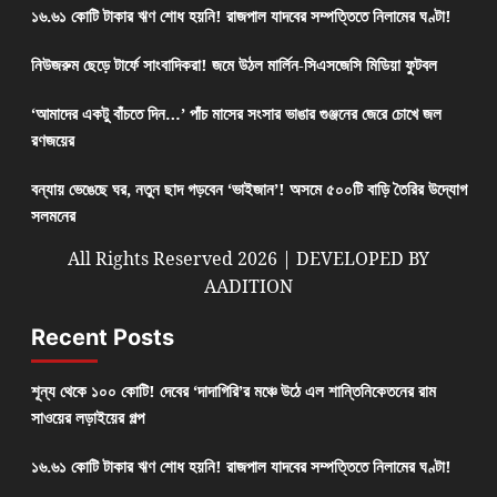
১৬.৬১ কোটি টাকার ঋণ শোধ হয়নি! রাজপাল যাদবের সম্পত্তিতে নিলামের ঘণ্টা!
নিউজরুম ছেড়ে টার্ফে সাংবাদিকরা! জমে উঠল মার্লিন-সিএসজেসি মিডিয়া ফুটবল
‘আমাদের একটু বাঁচতে দিন…’ পাঁচ মাসের সংসার ভাঙার গুঞ্জনের জেরে চোখে জল
রণজয়ের
বন্যায় ভেঙেছে ঘর, নতুন ছাদ গড়বেন ‘ভাইজান’! অসমে ৫০০টি বাড়ি তৈরির উদ্যোগ
সলমনের
All Rights Reserved 2026 | DEVELOPED BY
AADITION
Recent Posts
শূন্য থেকে ১০০ কোটি! দেবের ‘দাদাগিরি’র মঞ্চে উঠে এল শান্তিনিকেতনের রাম
সাওয়ের লড়াইয়ের গল্প
১৬.৬১ কোটি টাকার ঋণ শোধ হয়নি! রাজপাল যাদবের সম্পত্তিতে নিলামের ঘণ্টা!