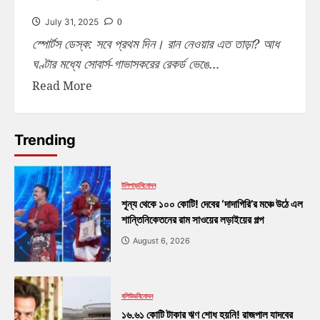
0
July 31, 2025
স্পোর্টস ডেস্ক: সবে প্রথম দিন। রান নেওয়ার এত তাড়া? আধ
ঘণ্টার মধ্যে সোবার্স-গাভাসকরের রেকর্ড ভেঙে...
Read More
Trending
টলিপাড়া
বিনোদন
শূন্য থেকে ১০০ কোটি! দেবের ‘দাদাগিরি’র মঞ্চে উঠে এল
শান্তিনিকেতনের রাম সাওয়ের লড়াইয়ের গল্প
August 6, 2026
বলিউড
বিনোদন
১৬.৬১ কোটি টাকার ঋণ শোধ হয়নি! রাজপাল যাদবের