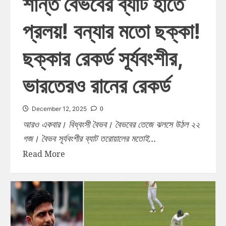
শান্ত বৈভবের ব্যাট হাতে
প্রলয়! বন্যার মতো ছক্কা!
ছক্কার রেকর্ড সূর্যবংশীর,
ভারতেরও রানের রেকর্ড
0
December 12, 2025
আরও একবার। বিধ্বংসী বৈভব। বৈভবের তেজে ঝলসে উঠল ২২
গজ। বৈভব সূর্যবংশীর ব্যাট তরোয়ালের মতোই...
Read More