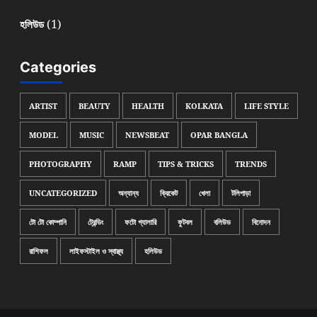
(1)
হলিউড
Categories
ARTIST
BEAUTY
HEALTH
KOLKATA
LIFE STYLE
MODEL
MUSIC
NEWSBEAT
OPAR BANGLA
PHOTOGRAPHY
RAMP
TIPS & TRICKS
TRENDS
UNCATEGORIZED
অন্যান্য
ক্রিকেট
খেলা
টলিপাড়া
টো টো কোম্পানি
ট্রেন্ডিং
ফটো গ্যালারি
ফুটবল
বলিউড
বিনোদন
রাশিফল
লাইফস্টাইল ও স্বাস্থ্য
হলিউড