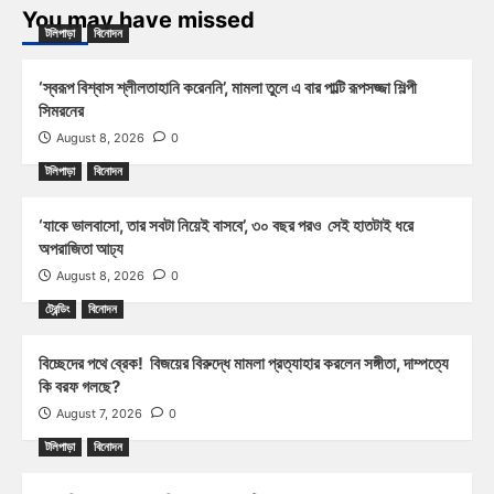
You may have missed
টলিপাড়া
বিনোদন
‘স্বরূপ বিশ্বাস শ্লীলতাহানি করেননি’, মামলা তুলে এ বার পাল্টি রূপসজ্জা শিল্পী
সিমরনের
August 8, 2026
0
টলিপাড়া
বিনোদন
‘যাকে ভালবাসো, তার সবটা নিয়েই বাসবে’, ৩০ বছর পরও সেই হাতটাই ধরে
অপরাজিতা আঢ্য
August 8, 2026
0
ট্রেন্ডিং
বিনোদন
বিচ্ছেদের পথে ব্রেক! বিজয়ের বিরুদ্ধে মামলা প্রত্যাহার করলেন সঙ্গীতা, দাম্পত্যে
কি বরফ গলছে?
August 7, 2026
0
টলিপাড়া
বিনোদন