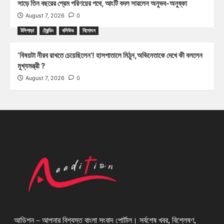
সাড়ে তিন বছরের প্রেম পরিণয়ের পথে, আংটি বদল সারলেন অনুভব-অনুষ্কা
August 7, 2026
0
টলিপাড়া
ট্রেন্ডিং
বলিউড
বিনোদন
‘বিষয়টা নীরব রাখতে চেয়েছিলেন’! হাসপাতালে মিঠুন,অভিনেতাকে দেখে কী বললেন
মুখ্যমন্ত্রী ?
August 7, 2026
0
আডিশন – আপনার বিশ্বস্ত বাংলা সংবাদ পোর্টাল। সর্বশেষ খবর, বিশ্লেষণ,