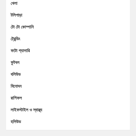
খেলা
টলিপাড়া
টো টো কোম্পানি
ট্রেন্ডিং
ফটো গ্যালারি
ফুটবল
বলিউড
বিনোদন
রাশিফল
লাইফস্টাইল ও স্বাস্থ্য
হলিউড