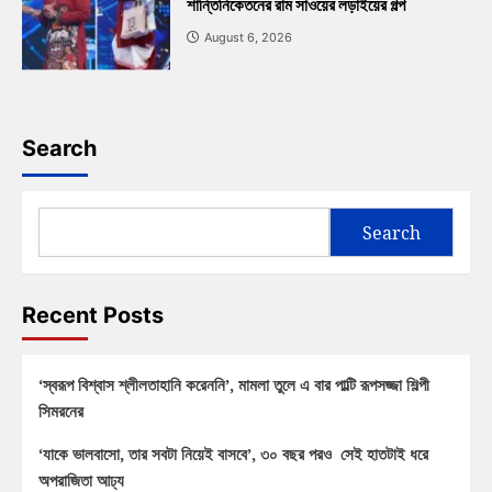
শান্তিনিকেতনের রাম সাওয়ের লড়াইয়ের গল্প
August 6, 2026
Search
Search
Recent Posts
‘স্বরূপ বিশ্বাস শ্লীলতাহানি করেননি’, মামলা তুলে এ বার পাল্টি রূপসজ্জা শিল্পী
সিমরনের
‘যাকে ভালবাসো, তার সবটা নিয়েই বাসবে’, ৩০ বছর পরও সেই হাতটাই ধরে
অপরাজিতা আঢ্য