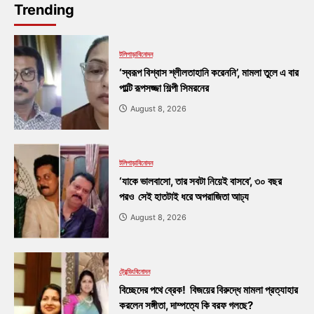
Trending
টলিপাড়া
বিনোদন
‘স্বরূপ বিশ্বাস শ্লীলতাহানি করেননি’, মামলা তুলে এ বার
পাল্টি রূপসজ্জা শিল্পী সিমরনের
August 8, 2026
টলিপাড়া
বিনোদন
‘যাকে ভালবাসো, তার সবটা নিয়েই বাসবে’, ৩০ বছর
পরও সেই হাতটাই ধরে অপরাজিতা আঢ্য
August 8, 2026
ট্রেন্ডিং
বিনোদন
বিচ্ছেদের পথে ব্রেক! বিজয়ের বিরুদ্ধে মামলা প্রত্যাহার
করলেন সঙ্গীতা, দাম্পত্যে কি বরফ গলছে?