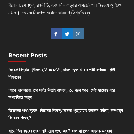
বিনোদন, খেলাধুলা, রাজনীতি, এবং জীবনযাত্রার আপডেট পান নির্ভরযোগ্য উৎস
থেকে। সত্য ও নিরপেক্ষ সংবাদে আমরা প্রতিশ্রুতিবদ্ধ।
Recent Posts
‘স্বরূপ বিশ্বাস শ্লীলতাহানি করেননি’, মামলা তুলে এ বার পাল্টি রূপসজ্জা শিল্পী
সিমরনের
‘যাকে ভালবাসো, তার সবটা নিয়েই বাসবে’, ৩০ বছর পরও সেই হাতটাই ধরে
অপরাজিতা আঢ্য
বিচ্ছেদের পথে ব্রেক! বিজয়ের বিরুদ্ধে মামলা প্রত্যাহার করলেন সঙ্গীতা, দাম্পত্যে
কি বরফ গলছে?
সাড়ে তিন বছরের প্রেম পরিণয়ের পথে, আংটি বদল সারলেন অনুভব-অনুষ্কা