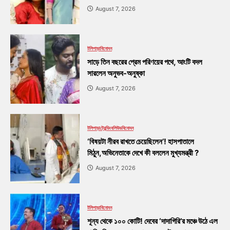
August 7, 2026
টলিপাড়া
বিনোদন
সাড়ে তিন বছরের প্রেম পরিণয়ের পথে, আংটি বদল
সারলেন অনুভব-অনুষ্কা
August 7, 2026
টলিপাড়া
ট্রেন্ডিং
বলিউড
বিনোদন
‘বিষয়টা নীরব রাখতে চেয়েছিলেন’! হাসপাতালে
মিঠুন,অভিনেতাকে দেখে কী বললেন মুখ্যমন্ত্রী ?
August 7, 2026
টলিপাড়া
বিনোদন
শূন্য থেকে ১০০ কোটি! দেবের ‘দাদাগিরি’র মঞ্চে উঠে এল