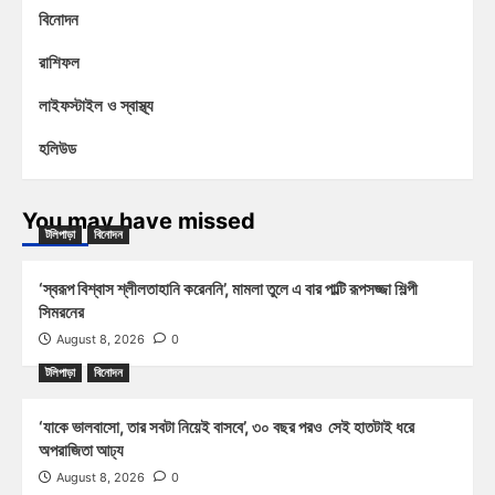
বিনোদন
রাশিফল
লাইফস্টাইল ও স্বাস্থ্য
হলিউড
You may have missed
টলিপাড়া
বিনোদন
‘স্বরূপ বিশ্বাস শ্লীলতাহানি করেননি’, মামলা তুলে এ বার পাল্টি রূপসজ্জা শিল্পী
সিমরনের
August 8, 2026
0
টলিপাড়া
বিনোদন
‘যাকে ভালবাসো, তার সবটা নিয়েই বাসবে’, ৩০ বছর পরও সেই হাতটাই ধরে
অপরাজিতা আঢ্য
August 8, 2026
0