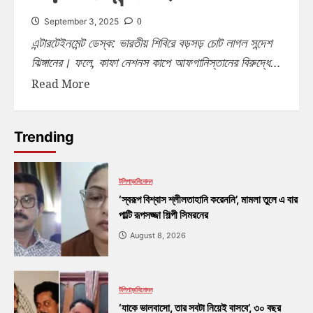
0
September 3, 2025
এন্টারটেইনমেন্ট ডেস্ক: ভারতীয় শিবিরে বড়সড় চোট লাগল সন্দেশ
ঝিঙ্গানের। ফলে, কাফা নেশনস কাপে আফগানিস্তানের বিরুদ্ধে...
Read More
Trending
টলিপাড়া
বিনোদন
‘স্বরূপ বিশ্বাস শ্লীলতাহানি করেননি’, মামলা তুলে এ বার
পাল্টি রূপসজ্জা শিল্পী সিমরনের
August 8, 2026
টলিপাড়া
বিনোদন
‘যাকে ভালবাসো, তার সবটা নিয়েই বাসবে’, ৩০ বছর