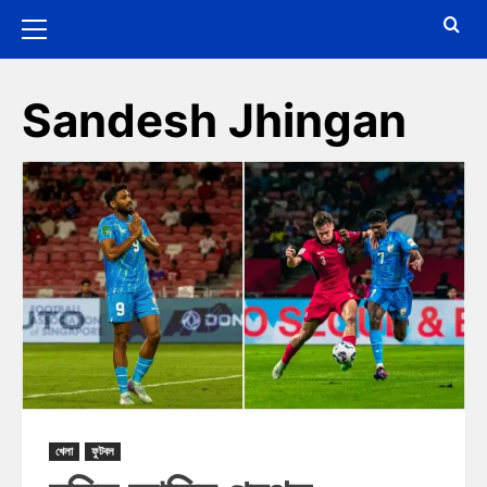
Sandesh Jhingan
খেলা
ফুটবল