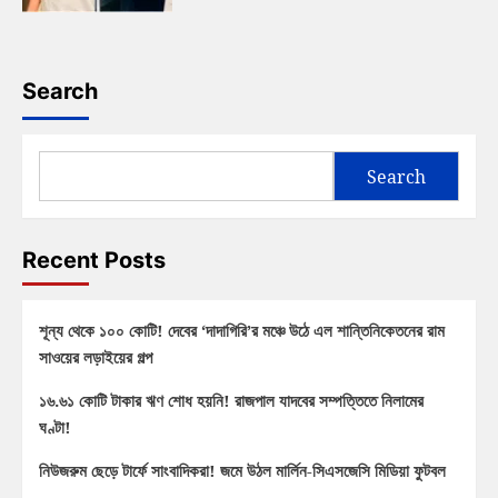
Search
Search
Recent Posts
শূন্য থেকে ১০০ কোটি! দেবের ‘দাদাগিরি’র মঞ্চে উঠে এল শান্তিনিকেতনের রাম
সাওয়ের লড়াইয়ের গল্প
১৬.৬১ কোটি টাকার ঋণ শোধ হয়নি! রাজপাল যাদবের সম্পত্তিতে নিলামের
ঘণ্টা!
নিউজরুম ছেড়ে টার্ফে সাংবাদিকরা! জমে উঠল মার্লিন-সিএসজেসি মিডিয়া ফুটবল