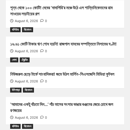
শূন্য থেকে ১০০ কোটি! দেবের ‘দাদাগিরি’র মঞ্চে উঠে এল শান্তিনিকেতনের রাম
সাওয়ের লড়াইয়ের গল্প
August 6, 2026
0
বলিউড
বিনোদন
১৬.৬১ কোটি টাকার ঋণ শোধ হয়নি! রাজপাল যাদবের সম্পত্তিতে নিলামের ঘণ্টা!
August 6, 2026
0
খেলা
ট্রেন্ডিং
নিউজরুম ছেড়ে টার্ফে সাংবাদিকরা! জমে উঠল মার্লিন-সিএসজেসি মিডিয়া ফুটবল
August 6, 2026
0
টলিপাড়া
বিনোদন
‘আমাদের একটু বাঁচতে দিন…’ পাঁচ মাসের সংসার ভাঙার গুঞ্জনের জেরে চোখে জল
রণজয়ের
August 6, 2026
0
বলিউড
বিনোদন