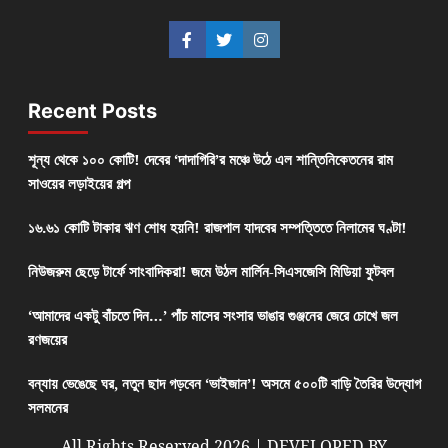
Recent Posts
শূন্য থেকে ১০০ কোটি! দেবের ‘দাদাগিরি’র মঞ্চে উঠে এল শান্তিনিকেতনের রাম
সাওয়ের লড়াইয়ের গল্প
১৬.৬১ কোটি টাকার ঋণ শোধ হয়নি! রাজপাল যাদবের সম্পত্তিতে নিলামের ঘণ্টা!
নিউজরুম ছেড়ে টার্ফে সাংবাদিকরা! জমে উঠল মার্লিন-সিএসজেসি মিডিয়া ফুটবল
‘আমাদের একটু বাঁচতে দিন…’ পাঁচ মাসের সংসার ভাঙার গুঞ্জনের জেরে চোখে জল
রণজয়ের
বন্যায় ভেঙেছে ঘর, নতুন ছাদ গড়বেন ‘ভাইজান’! অসমে ৫০০টি বাড়ি তৈরির উদ্যোগ
সলমনের
All Rights Reserved 2026 | DEVELOPED BY