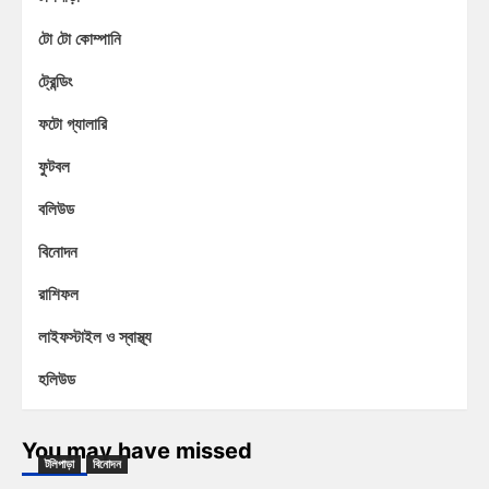
টো টো কোম্পানি
ট্রেন্ডিং
ফটো গ্যালারি
ফুটবল
বলিউড
বিনোদন
রাশিফল
লাইফস্টাইল ও স্বাস্থ্য
হলিউড
You may have missed
টলিপাড়া
বিনোদন