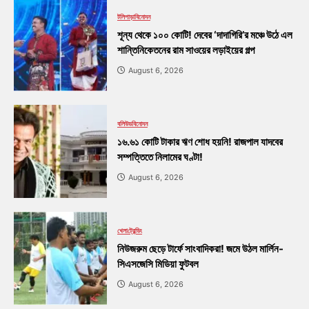
টলিপাড়া
বিনোদন
শূন্য থেকে ১০০ কোটি! দেবের ‘দাদাগিরি’র মঞ্চে উঠে এল
শান্তিনিকেতনের রাম সাওয়ের লড়াইয়ের গল্প
August 6, 2026
বলিউড
বিনোদন
১৬.৬১ কোটি টাকার ঋণ শোধ হয়নি! রাজপাল যাদবের
সম্পত্তিতে নিলামের ঘণ্টা!
August 6, 2026
খেলা
ট্রেন্ডিং
নিউজরুম ছেড়ে টার্ফে সাংবাদিকরা! জমে উঠল মার্লিন-
সিএসজেসি মিডিয়া ফুটবল
August 6, 2026