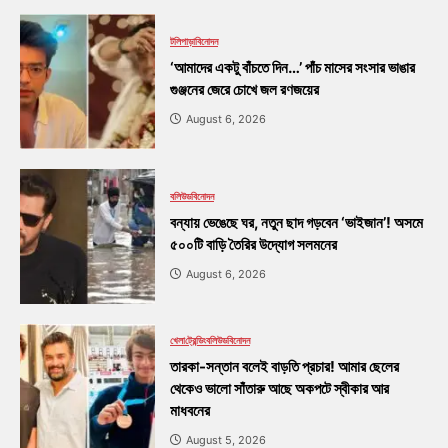
টলিপাড়া
বিনোদন
‘আমাদের একটু বাঁচতে দিন…’ পাঁচ মাসের সংসার ভাঙার
গুঞ্জনের জেরে চোখে জল রণজয়ের
August 6, 2026
বলিউড
বিনোদন
বন্যায় ভেঙেছে ঘর, নতুন ছাদ গড়বেন ‘ভাইজান’! অসমে
৫০০টি বাড়ি তৈরির উদ্যোগ সলমনের
August 6, 2026
খেলা
ট্রেন্ডিং
বলিউড
বিনোদন
তারকা-সন্তান বলেই বাড়তি প্রচার! আমার ছেলের
থেকেও ভালো সাঁতারু আছে অকপটে স্বীকার আর
মাধবনের
August 5, 2026