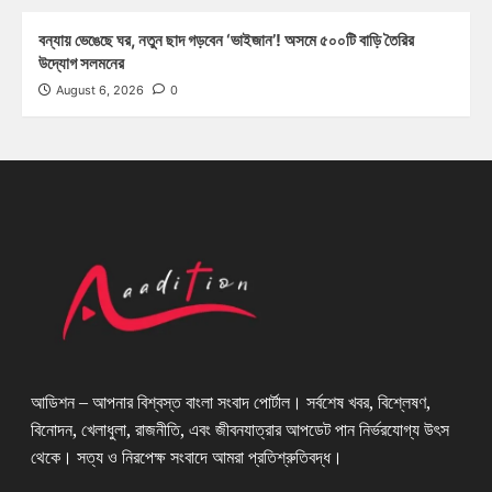
বন্যায় ভেঙেছে ঘর, নতুন ছাদ গড়বেন ‘ভাইজান’! অসমে ৫০০টি বাড়ি তৈরির
উদ্যোগ সলমনের
August 6, 2026
0
আডিশন – আপনার বিশ্বস্ত বাংলা সংবাদ পোর্টাল। সর্বশেষ খবর, বিশ্লেষণ,
বিনোদন, খেলাধুলা, রাজনীতি, এবং জীবনযাত্রার আপডেট পান নির্ভরযোগ্য উৎস
থেকে। সত্য ও নিরপেক্ষ সংবাদে আমরা প্রতিশ্রুতিবদ্ধ।