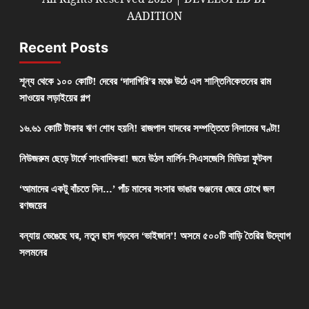
AADITION
Recent Posts
শূন্য থেকে ১০০ কোটি! দেবের ‘দাদাগিরি’র মঞ্চে উঠে এল শান্তিনিকেতনের রাম
সাওয়ের লড়াইয়ের গল্প
১৬.৬১ কোটি টাকার ঋণ শোধ হয়নি! রাজপাল যাদবের সম্পত্তিতে নিলামের ঘণ্টা!
নিউজরুম ছেড়ে টার্ফে সাংবাদিকরা! জমে উঠল মার্লিন-সিএসজেসি মিডিয়া ফুটবল
‘আমাদের একটু বাঁচতে দিন…’ পাঁচ মাসের সংসার ভাঙার গুঞ্জনের জেরে চোখে জল
রণজয়ের
বন্যায় ভেঙেছে ঘর, নতুন ছাদ গড়বেন ‘ভাইজান’! অসমে ৫০০টি বাড়ি তৈরির উদ্যোগ
সলমনের