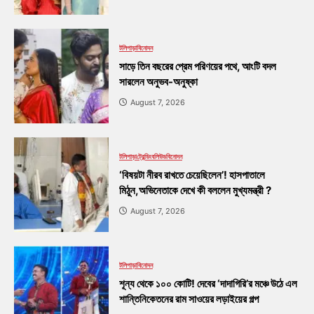
টলিপাড়া
বিনোদন
সাড়ে তিন বছরের প্রেম পরিণয়ের পথে, আংটি বদল
সারলেন অনুভব-অনুষ্কা
August 7, 2026
টলিপাড়া
ট্রেন্ডিং
বলিউড
বিনোদন
‘বিষয়টা নীরব রাখতে চেয়েছিলেন’! হাসপাতালে
মিঠুন,অভিনেতাকে দেখে কী বললেন মুখ্যমন্ত্রী ?
August 7, 2026
টলিপাড়া
বিনোদন
শূন্য থেকে ১০০ কোটি! দেবের ‘দাদাগিরি’র মঞ্চে উঠে এল
শান্তিনিকেতনের রাম সাওয়ের লড়াইয়ের গল্প