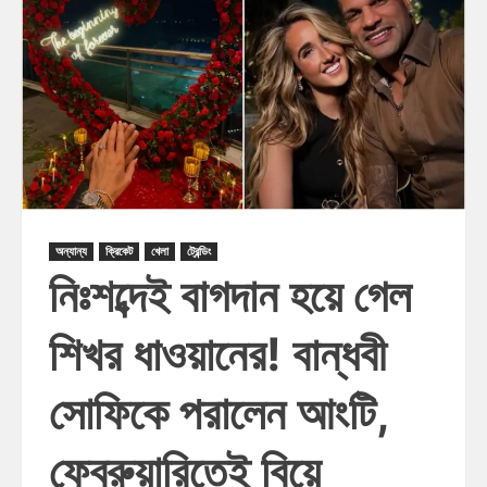
অন্যান্য
ক্রিকেট
খেলা
ট্রেন্ডিং
নিঃশব্দেই বাগদান হয়ে গেল
শিখর ধাওয়ানের! বান্ধবী
সোফিকে পরালেন আংটি,
ফেব্রুয়ারিতেই বিয়ে