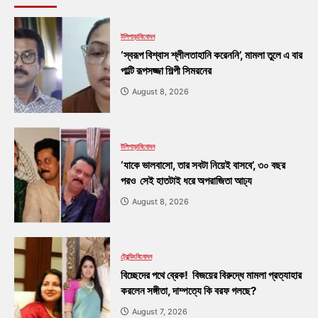
টলিপাড়া
বিনোদন
‘স্বরূপ বিশ্বাস শ্লীলতাহানি করেননি’, মামলা তুলে এ বার
পাল্টি রূপসজ্জা শিল্পী সিমরনের
August 8, 2026
টলিপাড়া
বিনোদন
‘যাকে ভালবাসো, তার সবটা নিয়েই বাসবে’, ৩০ বছর
পরও সেই হাতটাই ধরে অপরাজিতা আঢ্য
August 8, 2026
ট্রেন্ডিং
বিনোদন
বিচ্ছেদের পথে ব্রেক! বিজয়ের বিরুদ্ধে মামলা প্রত্যাহার
করলেন সঙ্গীতা, দাম্পত্যে কি বরফ গলছে?
August 7, 2026