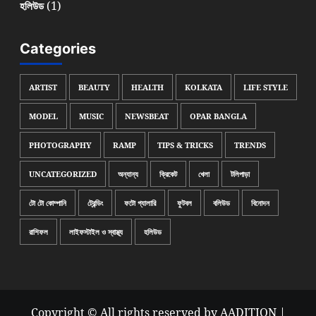
(1)
হলিউড
Categories
ARTIST
BEAUTY
HEALTH
KOLKATA
LIFE STYLE
MODEL
MUSIC
NEWSBEAT
OPAR BANGLA
PHOTOGRAPHY
RAMP
TIPS & TRICKS
TRENDS
UNCATEGORIZED
অন্যান্য
ক্রিকেট
খেলা
টলিপাড়া
টো টো কোম্পানি
ট্রেন্ডিং
ফটো গ্যালারি
ফুটবল
বলিউড
বিনোদন
রাশিফল
লাইফস্টাইল ও স্বাস্থ্য
হলিউড
Copyright © All rights reserved by AADITION
|