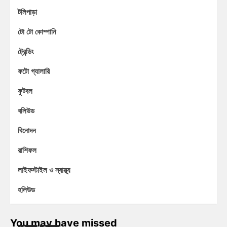
টলিপাড়া
টো টো কোম্পানি
ট্রেন্ডিং
ফটো গ্যালারি
ফুটবল
বলিউড
বিনোদন
রাশিফল
লাইফস্টাইল ও স্বাস্থ্য
হলিউড
You may have missed