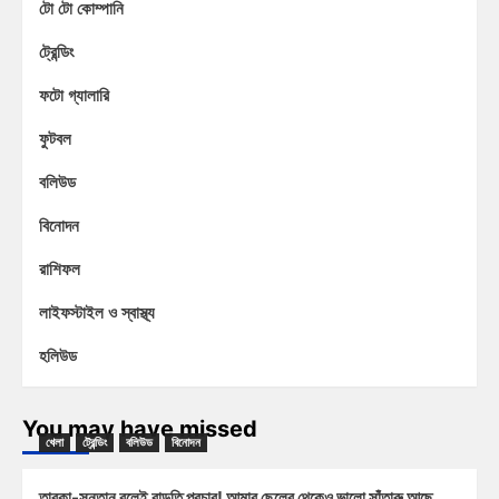
টো টো কোম্পানি
ট্রেন্ডিং
ফটো গ্যালারি
ফুটবল
বলিউড
বিনোদন
রাশিফল
লাইফস্টাইল ও স্বাস্থ্য
হলিউড
You may have missed
খেলা
ট্রেন্ডিং
বলিউড
বিনোদন
তারকা-সন্তান বলেই বাড়তি প্রচার! আমার ছেলের থেকেও ভালো সাঁতারু আছে