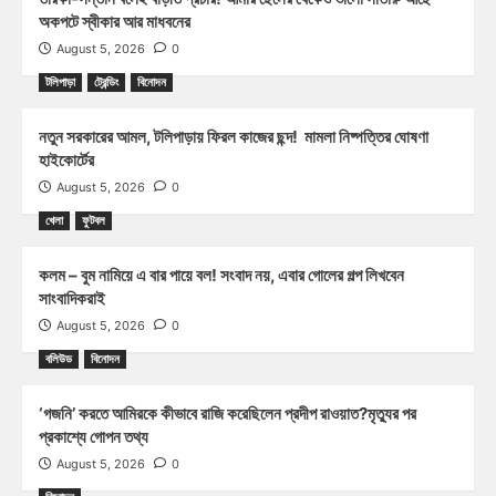
অকপটে স্বীকার আর মাধবনের
August 5, 2026
0
টলিপাড়া
ট্রেন্ডিং
বিনোদন
নতুন সরকারের আমল, টলিপাড়ায় ফিরল কাজের ছন্দ! মামলা নিষ্পত্তির ঘোষণা
হাইকোর্টের
August 5, 2026
0
খেলা
ফুটবল
কলম – বুম নামিয়ে এ বার পায়ে বল! সংবাদ নয়, এবার গোলের গল্প লিখবেন
সাংবাদিকরাই
August 5, 2026
0
বলিউড
বিনোদন
‘গজনি’ করতে আমিরকে কীভাবে রাজি করেছিলেন প্রদীপ রাওয়াত?মৃত্যুর পর
প্রকাশ্যে গোপন তথ্য
August 5, 2026
0