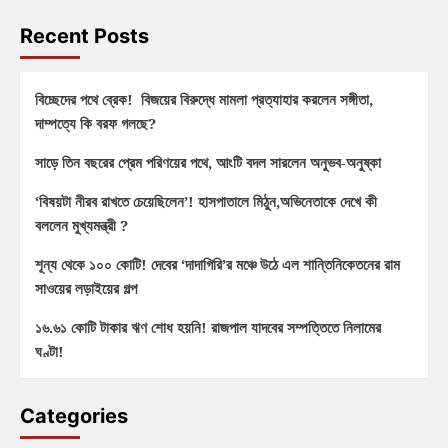
Recent Posts
বিচ্ছেদের পথে ব্রেক! বিজয়ের বিরুদ্ধে মামলা প্রত্যাহার করলেন সঙ্গীতা,
দাম্পত্যে কি বরফ গলছে?
সাড়ে তিন বছরের প্রেম পরিণয়ের পথে, আংটি বদল সারলেন অনুভব-অনুষ্কা
‘বিষয়টা নীরব রাখতে চেয়েছিলেন’! হাসপাতালে মিঠুন,অভিনেতাকে দেখে কী
বললেন মুখ্যমন্ত্রী ?
শূন্য থেকে ১০০ কোটি! দেবের ‘দাদাগিরি’র মঞ্চে উঠে এল শান্তিনিকেতনের রাম
সাওয়ের লড়াইয়ের গল্প
১৬.৬১ কোটি টাকার ঋণ শোধ হয়নি! রাজপাল যাদবের সম্পত্তিতে নিলামের
ঘণ্টা!
Categories