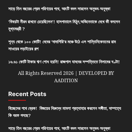
সাড়ে তিন বছরের প্রেম পরিণয়ের পথে, আংটি বদল সারলেন অনুভব-অনুষ্কা
‘বিষয়টা নীরব রাখতে চেয়েছিলেন’! হাসপাতালে মিঠুন,অভিনেতাকে দেখে কী বললেন
মুখ্যমন্ত্রী ?
শূন্য থেকে ১০০ কোটি! দেবের ‘দাদাগিরি’র মঞ্চে উঠে এল শান্তিনিকেতনের রাম
সাওয়ের লড়াইয়ের গল্প
১৬.৬১ কোটি টাকার ঋণ শোধ হয়নি! রাজপাল যাদবের সম্পত্তিতে নিলামের ঘণ্টা!
All Rights Reserved 2026 | DEVELOPED BY
AADITION
Recent Posts
বিচ্ছেদের পথে ব্রেক! বিজয়ের বিরুদ্ধে মামলা প্রত্যাহার করলেন সঙ্গীতা, দাম্পত্যে
কি বরফ গলছে?
সাড়ে তিন বছরের প্রেম পরিণয়ের পথে, আংটি বদল সারলেন অনুভব-অনুষ্কা