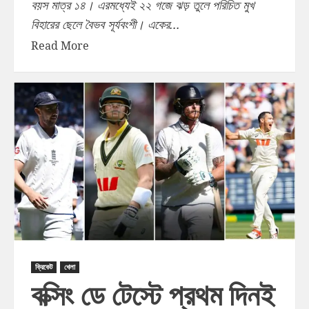
বয়স মাত্র ১৪। এরমধ্যেই ২২ গজে ঝড় তুলে পরিচিত মুখ
বিহারের ছেলে বৈভব সূর্যবংশী। একের...
Read More
ক্রিকেট
খেলা
বক্সিং ডে টেস্টে প্রথম দিনই