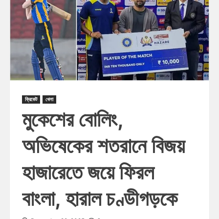
ক্রিকেট
খেলা
মুকেশের বোলিং,
অভিষেকের শতরানে বিজয়
হাজারেতে জয়ে ফিরল
বাংলা, হারাল চণ্ডীগড়কে