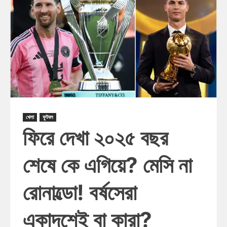
খেলা
ফুটবল
ফিরে দেখা ২০২৫ বছর
শেষে কে এগিয়ে? মেসি না
রোনাল্ডো! বর্ষসেরা
একাদশেই বা কারা?