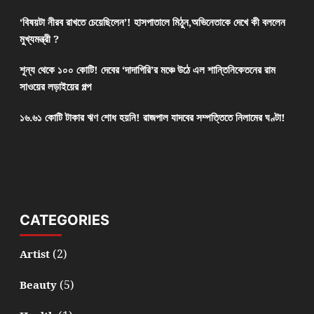
‘বিষয়টা নীরব রাখতে চেয়েছিলেন’! হাসপাতালে মিঠুন,অভিনেতাকে দেখে কী বললেন
মুখ্যমন্ত্রী ?
শূন্য থেকে ১০০ কোটি! দেবের ‘দাদাগিরি’র মঞ্চে উঠে এল শান্তিনিকেতনের রাম
সাওয়ের লড়াইয়ের গল্প
১৬.৬১ কোটি টাকার ঋণ শোধ হয়নি! রাজপাল যাদবের সম্পত্তিতে নিলামের ঘণ্টা!
CATEGORIES
(2)
Artist
(5)
Beauty