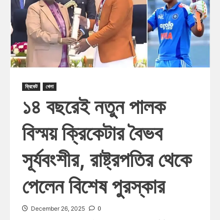
ক্রিকেট
খেলা
১৪ বছরেই নতুন পালক
বিস্ময় ক্রিকেটার বৈভব
সূর্যবংশীর, রাষ্ট্রপতির থেকে
পেলেন বিশেষ পুরস্কার
0
December 26, 2025