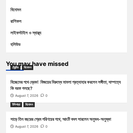
বিনোদন
রাশিফল
লাইফস্টাইল ও স্বাস্থ্য
হলিউড
You may have missed
ট্রেন্ডিং
বিনোদন
বিচ্ছেদের পথে ব্রেক! বিজয়ের বিরুদ্ধে মামলা প্রত্যাহার করলেন সঙ্গীতা, দাম্পত্যে
কি বরফ গলছে?
August 7, 2026
0
টলিপাড়া
বিনোদন
সাড়ে তিন বছরের প্রেম পরিণয়ের পথে, আংটি বদল সারলেন অনুভব-অনুষ্কা
August 7, 2026
0