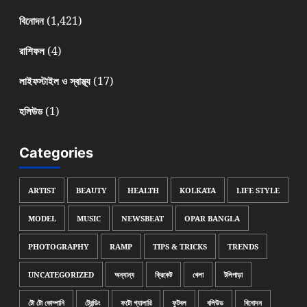
(1,421)
বিনোদন
(4)
রাশিফল
(17)
লাইফস্টাইল ও স্বাস্থ্য
(1)
হলিউড
Categories
ARTIST
BEAUTY
HEALTH
KOLKATA
LIFE STYLE
MODEL
MUSIC
NEWSBEAT
OPAR BANGLA
PHOTOGRAPHY
RAMP
TIPS & TRICKS
TRENDS
UNCATEGORIZED
অন্যান্য
ক্রিকেট
খেলা
টলিপাড়া
টো টো কোম্পানি
ট্রেন্ডিং
ফটো গ্যালারি
ফুটবল
বলিউড
বিনোদন