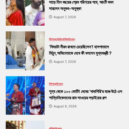
সাড়ে তিন বছরের প্রেম পরিণয়ের পথে, আংটি বদল
সারলেন অনুভব-অনুষ্কা
August 7, 2026
টলিপাড়া
ট্রেন্ডিং
বলিউড
বিনোদন
‘বিষয়টা নীরব রাখতে চেয়েছিলেন’! হাসপাতালে
মিঠুন,অভিনেতাকে দেখে কী বললেন মুখ্যমন্ত্রী ?
August 7, 2026
টলিপাড়া
বিনোদন
শূন্য থেকে ১০০ কোটি! দেবের ‘দাদাগিরি’র মঞ্চে উঠে এল
শান্তিনিকেতনের রাম সাওয়ের লড়াইয়ের গল্প
August 6, 2026
বলিউড
বিনোদন