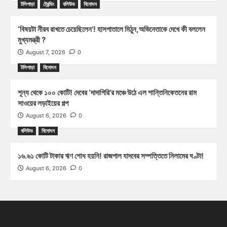
টলিপাড়া
ট্রেন্ডিং
বলিউড
বিনোদন
‘বিষয়টা নীরব রাখতে চেয়েছিলেন’! হাসপাতালে মিঠুন,অভিনেতাকে দেখে কী বললেন
মুখ্যমন্ত্রী ?
August 7, 2026
0
টলিপাড়া
বিনোদন
শূন্য থেকে ১০০ কোটি! দেবের ‘দাদাগিরি’র মঞ্চে উঠে এল শান্তিনিকেতনের রাম
সাওয়ের লড়াইয়ের গল্প
August 6, 2026
0
বলিউড
বিনোদন
১৬.৬১ কোটি টাকার ঋণ শোধ হয়নি! রাজপাল যাদবের সম্পত্তিতে নিলামের ঘণ্টা!
August 6, 2026
0