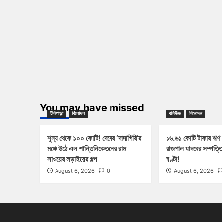
You may have missed
টলিপাড়া
বিনোদন
বলিউড
বিনোদন
শূন্য থেকে ১০০ কোটি! দেবের ‘দাদাগিরি’র
১৬.৬১ কোটি টাকার ঋণ
মঞ্চে উঠে এল শান্তিনিকেতনের রাম
রাজপাল যাদবের সম্পত্ত
সাওয়ের লড়াইয়ের গল্প
ঘণ্টা!
August 6, 2026
0
August 6, 2026