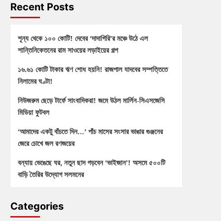
Recent Posts
শূন্য থেকে ১০০ কোটি! দেবের ‘দাদাগিরি’র মঞ্চে উঠে এল
শান্তিনিকেতনের রাম সাওয়ের লড়াইয়ের গল্প
১৬.৬১ কোটি টাকার ঋণ শোধ হয়নি! রাজপাল যাদবের সম্পত্তিতে
নিলামের ঘণ্টা!
নিউজরুম ছেড়ে টার্ফে সাংবাদিকরা! জমে উঠল মার্লিন-সিএসজেসি
মিডিয়া ফুটবল
‘আমাদের একটু বাঁচতে দিন…’ পাঁচ মাসের সংসার ভাঙার গুঞ্জনের
জেরে চোখে জল রণজয়ের
বন্যায় ভেঙেছে ঘর, নতুন ছাদ গড়বেন ‘ভাইজান’! অসমে ৫০০টি
বাড়ি তৈরির উদ্যোগ সলমনের
Categories