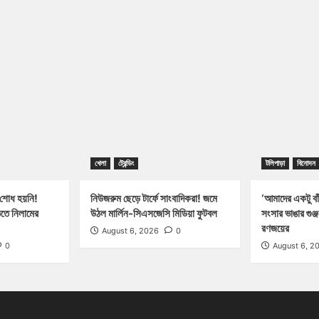
খেলা
ট্রেন্ডিং
টলিপাড়া
বিনোদন
 শোধ হয়নি!
নিউজরুম ছেড়ে টার্ফে সাংবাদিকরা! জমে
‘আমাদের একটু বাঁ
িতে নিলামের
উঠল মার্লিন-সিএসজেসি মিডিয়া ফুটবল
সংসার ভাঙার গুঞ
রণজয়ের
August 6, 2026
0
0
August 6, 2