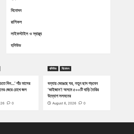
বিনোদন
রাশিফল
লাইফস্টাইল ও স্বাস্থ্য
হলিউড
বলিউড
বিনোদন
চতে দিন…’ পাঁচ মাসের
বন্যায় ভেঙেছে ঘর, নতুন ছাদ গড়বেন
্জনের জেরে চোখে জল
‘ভাইজান’! অসমে ৫০০টি বাড়ি তৈরির
উদ্যোগ সলমনের
026
0
August 6, 2026
0