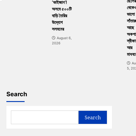
ছেলের
‘ভাইজান’!
থেকে
অসমে ৫০০টি
ভালো
বাড়ি তৈরির
সাঁতার
উদ্যোগ
আছে
সলমনের
অকপট
August 6,
স্বীকা
2026
আর
মাধবন
Au
5, 20
Search
Search