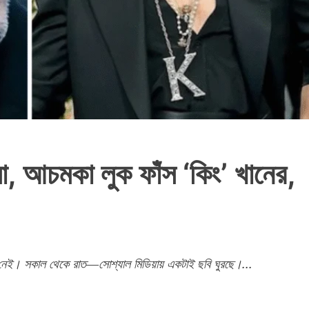
া, আচমকা লুক ফাঁস ‘কিং’ খানের,
শেষ নেই। সকাল থেকে রাত—সোশ্যাল মিডিয়ায় একটাই ছবি ঘুরছে।...