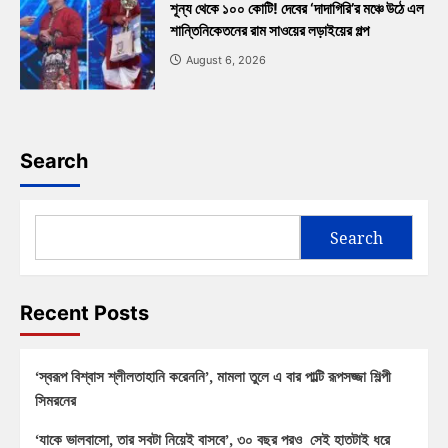
শূন্য থেকে ১০০ কোটি! দেবের ‘দাদাগিরি’র মঞ্চে উঠে এল
শান্তিনিকেতনের রাম সাওয়ের লড়াইয়ের গল্প
August 6, 2026
Search
Search
Recent Posts
‘স্বরূপ বিশ্বাস শ্লীলতাহানি করেননি’, মামলা তুলে এ বার পাল্টি রূপসজ্জা শিল্পী
সিমরনের
‘যাকে ভালবাসো, তার সবটা নিয়েই বাসবে’, ৩০ বছর পরও সেই হাতটাই ধরে