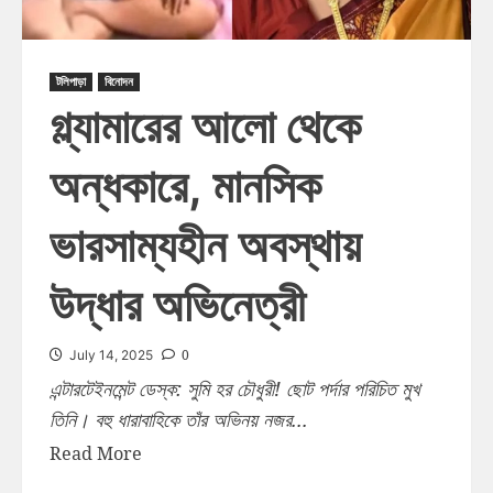
টলিপাড়া
বিনোদন
গ্ল্যামারের আলো থেকে
অন্ধকারে, মানসিক
ভারসাম্যহীন অবস্থায়
উদ্ধার অভিনেত্রী
0
July 14, 2025
এন্টারটেইনমেন্ট ডেস্ক: সুমি হর চৌধুরী! ছোট পর্দার পরিচিত মুখ
তিনি। বহু ধারাবাহিকে তাঁর অভিনয় নজর...
Read More