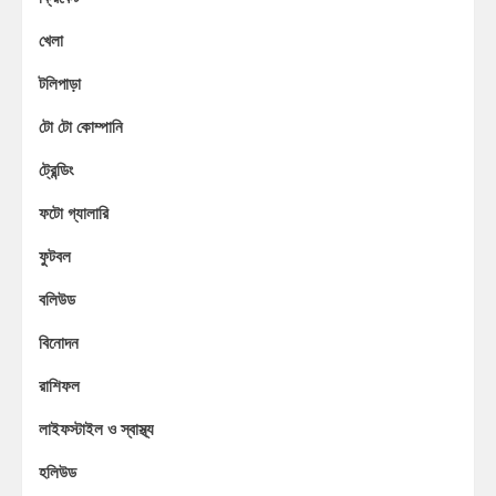
খেলা
টলিপাড়া
টো টো কোম্পানি
ট্রেন্ডিং
ফটো গ্যালারি
ফুটবল
বলিউড
বিনোদন
রাশিফল
লাইফস্টাইল ও স্বাস্থ্য
হলিউড