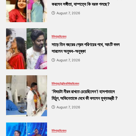
করলেন সঙ্গীতা, দাম্পত্যে কি বরফ গলছে?
August 7, 2026
টলিপাড়া
বিনোদন
সাড়ে তিন বছরের প্রেম পরিণয়ের পথে, আংটি বদল
সারলেন অনুভব-অনুষ্কা
August 7, 2026
টলিপাড়া
ট্রেন্ডিং
বলিউড
বিনোদন
‘বিষয়টা নীরব রাখতে চেয়েছিলেন’! হাসপাতালে
মিঠুন,অভিনেতাকে দেখে কী বললেন মুখ্যমন্ত্রী ?
August 7, 2026
টলিপাড়া
বিনোদন