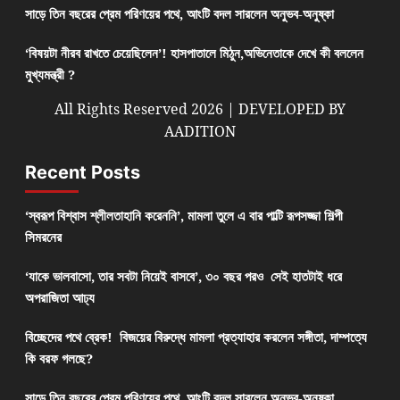
সাড়ে তিন বছরের প্রেম পরিণয়ের পথে, আংটি বদল সারলেন অনুভব-অনুষ্কা
‘বিষয়টা নীরব রাখতে চেয়েছিলেন’! হাসপাতালে মিঠুন,অভিনেতাকে দেখে কী বললেন
মুখ্যমন্ত্রী ?
All Rights Reserved 2026 | DEVELOPED BY
AADITION
Recent Posts
‘স্বরূপ বিশ্বাস শ্লীলতাহানি করেননি’, মামলা তুলে এ বার পাল্টি রূপসজ্জা শিল্পী
সিমরনের
‘যাকে ভালবাসো, তার সবটা নিয়েই বাসবে’, ৩০ বছর পরও সেই হাতটাই ধরে
অপরাজিতা আঢ্য
বিচ্ছেদের পথে ব্রেক! বিজয়ের বিরুদ্ধে মামলা প্রত্যাহার করলেন সঙ্গীতা, দাম্পত্যে
কি বরফ গলছে?
সাড়ে তিন বছরের প্রেম পরিণয়ের পথে, আংটি বদল সারলেন অনুভব-অনুষ্কা