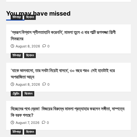
You may have missed
টলিপাড়া
বিনোদন
‘স্বরূপ বিশ্বাস শ্লীলতাহানি করেননি’, মামলা তুলে এ বার পাল্টি রূপসজ্জা শিল্পী
সিমরনের
August 8, 2026
0
টলিপাড়া
বিনোদন
‘যাকে ভালবাসো, তার সবটা নিয়েই বাসবে’, ৩০ বছর পরও সেই হাতটাই ধরে
অপরাজিতা আঢ্য
August 8, 2026
0
ট্রেন্ডিং
বিনোদন
বিচ্ছেদের পথে ব্রেক! বিজয়ের বিরুদ্ধে মামলা প্রত্যাহার করলেন সঙ্গীতা, দাম্পত্যে
কি বরফ গলছে?
August 7, 2026
0
টলিপাড়া
বিনোদন