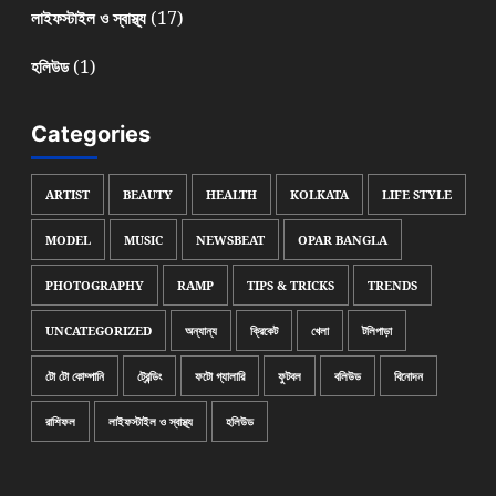
(17)
লাইফস্টাইল ও স্বাস্থ্য
(1)
হলিউড
Categories
ARTIST
BEAUTY
HEALTH
KOLKATA
LIFE STYLE
MODEL
MUSIC
NEWSBEAT
OPAR BANGLA
PHOTOGRAPHY
RAMP
TIPS & TRICKS
TRENDS
UNCATEGORIZED
অন্যান্য
ক্রিকেট
খেলা
টলিপাড়া
টো টো কোম্পানি
ট্রেন্ডিং
ফটো গ্যালারি
ফুটবল
বলিউড
বিনোদন
রাশিফল
লাইফস্টাইল ও স্বাস্থ্য
হলিউড